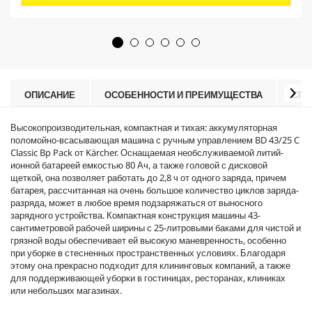
5
r
з
o
в
d
е
u
з
c
д
t
.
p
r
ОПИСАНИЕ
ОСОБЕННОСТИ И ПРЕИМУЩЕСТВА
СПЕ
i
c
Высокопроизводительная, компактная и тихая: аккумуляторная
e
поломойно-всасывающая машина с ручным управлением BD 43/25 C
Classic Bp Pack от Kärcher. Оснащаемая необслуживаемой литий-
ионной батареей емкостью 80 Ач, а также головой с дисковой
щеткой, она позволяет работать до 2,8 ч от одного заряда, причем
батарея, рассчитанная на очень большое количество циклов заряда-
разряда, может в любое время подзаряжаться от выносного
зарядного устройства. Компактная конструкция машины 43-
сантиметровой рабочей ширины с 25-литровыми баками для чистой и
грязной воды обеспечивает ей высокую маневренность, особенно
при уборке в стесненных пространственных условиях. Благодаря
этому она прекрасно подходит для клининговых компаний, а также
для поддерживающей уборки в гостиницах, ресторанах, клиниках
или небольших магазинах.