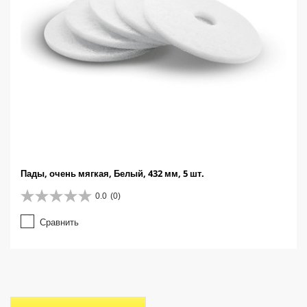
Пады, очень мягкая, Белый, 432 мм, 5 шт.
0.0
(0)
0
.
Сравнить
0
и
з
5
з
в
е