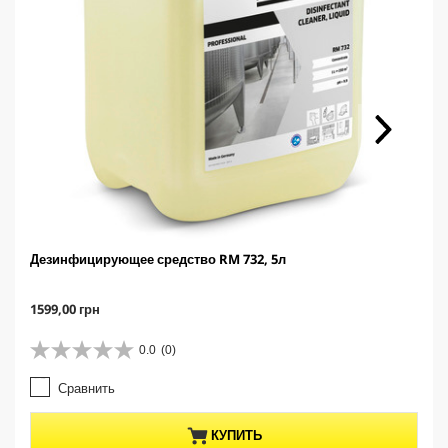
Дезинфицирующее средство RM 732, 5л
C
1599,00 грн
u
r
0.0
(0)
0
r
.
e
Сравнить
0
n
и
t
з
p
КУПИТЬ