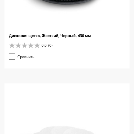
Дисковая щетка, Жесткий, Черный, 430 мм
0.0
(0)
0
.
Сравнить
0
и
з
5
з
в
е
з
д
.