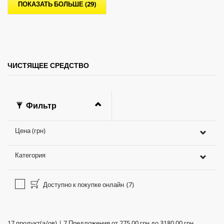
ПОКАЗАТЬ БОЛЬШЕ (29)
з
д
.
ЧИСТЯЩЕЕ СРЕДСТВО
Фильтр
Цена (грн)
Категория
Доступно к покупке онлайн
(7)
17
продукт(а/ов)
|
7
Предложения от
275,00 грн
до
3180,00 грн