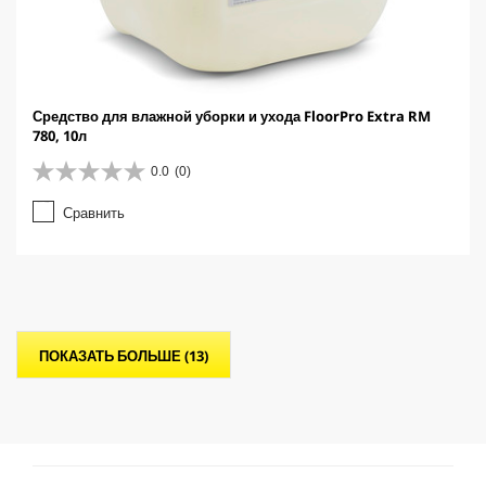
Средство для влажной уборки и ухода FloorPro Extra RM
780, 10л
0.0
(0)
0
.
Сравнить
0
и
з
5
з
в
е
ПОКАЗАТЬ БОЛЬШЕ (13)
з
д
.