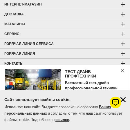
ИНТЕРНЕТ-МАГАЗИН
ДОСТАВКА
МАГАЗИНЫ
СЕРВИС
ГОРЯЧАЯ ЛИНИЯ СЕРВИСА
ГОРЯЧАЯ ЛИНИЯ
КОНТАКТЫ
ТЕСТ-ДРАЙВ
ОБЩАЯ ИНФОРМАЦИЯ
ПРОФТЕХНИКИ
Бесплатный тест-драйв
СПОСОБЫ ОПЛАТЫ
профессиональной техники
Kärcher
ОТЗЫВЫ И РЕЙТИНГ
Сайт использует файлы cookie.
Оставляйте заявку уже сейчас!
KÄRCHER HOME & GARDEN
Используя наш сайт, Вы даете согласие на обработку
Ваших
KÄRCHER PROFESSIONAL
персональных данных
и согласны с тем, что наш сайт использует
ЗАКАЗАТЬ
файлы cookie. Подробнее по
ссылке
.