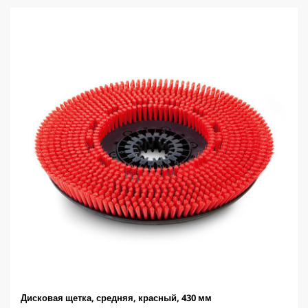
з
в
е
з
д
.
Дисковая щетка, средняя, красный, 430 мм