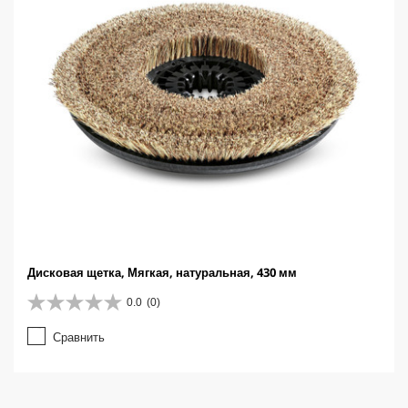
Дисковая щетка, Мягкая, натуральная, 430 мм
0.0
(0)
0
.
Сравнить
0
и
з
5