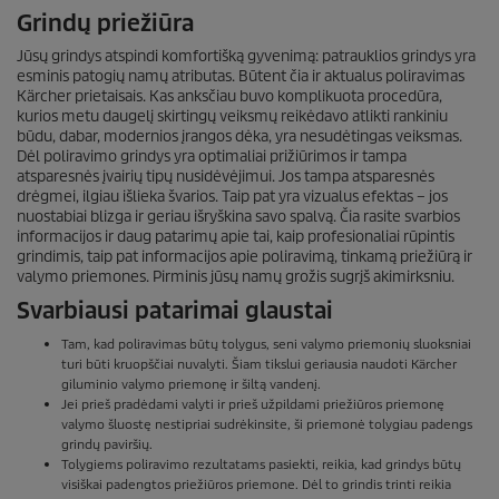
Grindų priežiūra
Jūsų grindys atspindi komfortišką gyvenimą: patrauklios grindys yra
esminis patogių namų atributas. Būtent čia ir aktualus poliravimas
Kärcher prietaisais. Kas anksčiau buvo komplikuota procedūra,
kurios metu daugelį skirtingų veiksmų reikėdavo atlikti rankiniu
būdu, dabar, modernios įrangos dėka, yra nesudėtingas veiksmas.
Dėl poliravimo grindys yra optimaliai prižiūrimos ir tampa
atsparesnės įvairių tipų nusidėvėjimui. Jos tampa atsparesnės
drėgmei, ilgiau išlieka švarios. Taip pat yra vizualus efektas – jos
nuostabiai blizga ir geriau išryškina savo spalvą. Čia rasite svarbios
informacijos ir daug patarimų apie tai, kaip profesionaliai rūpintis
grindimis, taip pat informacijos apie poliravimą, tinkamą priežiūrą ir
valymo priemones. Pirminis jūsų namų grožis sugrįš akimirksniu.
Svarbiausi patarimai glaustai
Tam, kad poliravimas būtų tolygus, seni valymo priemonių sluoksniai
turi būti kruopščiai nuvalyti. Šiam tikslui geriausia naudoti Kärcher
giluminio valymo priemonę ir šiltą vandenį.
Jei prieš pradėdami valyti ir prieš užpildami priežiūros priemonę
valymo šluostę nestipriai sudrėkinsite, ši priemonė tolygiau padengs
grindų paviršių.
Tolygiems poliravimo rezultatams pasiekti, reikia, kad grindys būtų
visiškai padengtos priežiūros priemone. Dėl to grindis trinti reikia