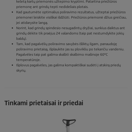
keletą kartų priemonės užtepimo kryptimi. Patartina priežiūros
priemonę ant grindų tepti nedideliais plotais.
Kad gautumėte optimalius poliravimo rezultatus, užteptai priežiūros
priemonei leiskite visiškai išdžiūti. Priežiūros priemonė džius greičiau,
jei atidarysite langą.
Norint, kad grindų spindesio nesugadintų dryžiai, sunkius daiktus ant
grindų dėkite tik praėjus 24 valandoms (taip pat nestumdykite jokių
baldų).
Tam, kad pagalvėlių poliravimo savybės išliktų ilgam, panaudoję
poliravimo prietaisą, išplaukite jas su plovikliu po tekančiu vandeniu.
Pagalvėles taip pat galima skalbti skalbimo mašinoje 60°C
temperatūroje.
Išplovus pagalvėles, jas galima kompaktiškai sudėti į atskirą priedų
skyrių.
Tinkami prietaisai ir priedai