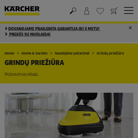
DOVANOJAME PRAILGINTĄ GARANTIJĄ IKI 5 METŲ!
Krepšelis
Mėgstamiausių sąrašas
PREKĖS SU NUOLAIDA!
Home
Home & Garden
Naudojimo patarimai
Grindų priežiūra
GRINDŲ PRIEŽIŪRA
Poliravimas kitaip.