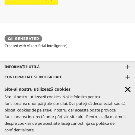
Created with AI (artificial intelligence)
INFORMAȚIE UTILĂ
CONFORMITATE ȘI INTEGRITATE
CONTACTE
Site-ul nostru utilizează cookies
GO!FURTHER PROMO
Site-ul nostru utilizează cookies. Noi le folosim pentru
REȚELE SOCIALE
Află mai multe
funcționarea unor părți ale site-ului. Dvs puteți să deconectați sau să
CO₂- NEUTRAL WEBSITE
blocați cookies de pe site-ul nostru, dar aceasta poate provoca
AFLĂ MAI MULTE
funcționarea incorectă unor părți ale site-ului. Pentru a afla mai mult
despre cookies de pe acest site faceți cunoștința cu politica de
confidențialitate.