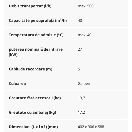
Debit transportat (l/h)
max. 500
Capacitate pe suprafață (m²/h)
40
Temperatura de admisie (°C)
max. 40
puterea nominală de intrare
2,1
(kW)
Cablu de racordare (m)
5
Culoarea
Galben
Greutate fără accesorii (kg)
13,7
Greutate cu ambalaj (kg)
17,2
Dimensiuni (L x l x î) (mm)
402 x 306 x 588