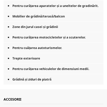
n
0
Pentru curățarea aparatelor și a uneltelor de gradinărit.
s
e
Mobilier de grădină/terasă/balcon
c
u
n
Zone din jurul casei și grădinii
d
e
Pentru curățarea motocicletelor și a scuterelor.
Pentru cuățarea autoturismelor.
Trepte exterioare
Pentru curățarea vehiculelor de dimensiuni medii.
Grădină și ziduri de piatră
ACCESORII