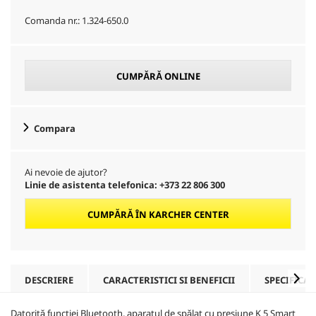
Comanda nr.:
1.324-650.0
CUMPĂRĂ ONLINE
Compara
Ai nevoie de ajutor?
Linie de asistenta telefonica: +373 22 806 300
CUMPĂRĂ ÎN KARCHER CENTER
DESCRIERE
CARACTERISTICI SI BENEFICII
SPECIFICAȚ
Datorită functiei Bluetooth, aparatul de spălat cu presiune K 5 Smart