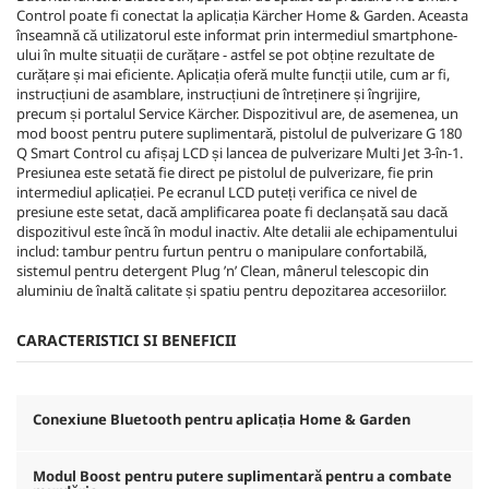
Control poate fi conectat la aplicația Kärcher Home & Garden. Aceasta
înseamnă că utilizatorul este informat prin intermediul smartphone-
ului în multe situații de curățare - astfel se pot obține rezultate de
curățare și mai eficiente. Aplicația oferă multe funcții utile, cum ar fi,
instrucțiuni de asamblare, instrucțiuni de întreținere și îngrijire,
precum și portalul Service Kärcher. Dispozitivul are, de asemenea, un
mod boost pentru putere suplimentară, pistolul de pulverizare G 180
Q Smart Control cu ​​afișaj LCD și lancea de pulverizare Multi Jet 3-în-1.
Presiunea este setată fie direct pe pistolul de pulverizare, fie prin
intermediul aplicației. Pe ecranul LCD puteți verifica ce nivel de
presiune este setat, dacă amplificarea poate fi declanșată sau dacă
dispozitivul este încă în modul inactiv. Alte detalii ale echipamentului
includ: tambur pentru furtun pentru o manipulare confortabilă,
sistemul pentru detergent Plug ’n’ Clean, mânerul telescopic din
aluminiu de înaltă calitate și spatiu pentru depozitarea accesoriilor.
CARACTERISTICI SI BENEFICII
Conexiune Bluetooth pentru aplicația Home & Garden
Modul Boost pentru putere suplimentară pentru a combate