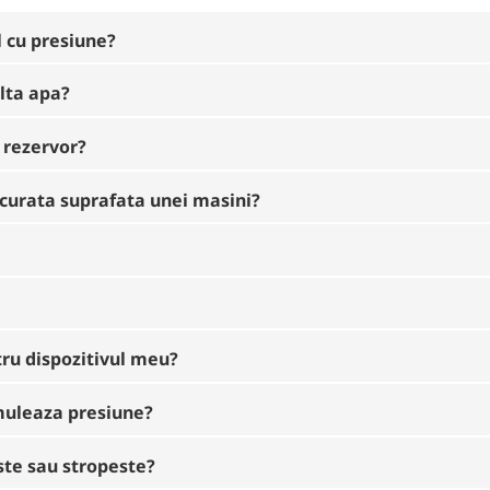
l cu presiune?
lta apa?
n rezervor?
a curata suprafata unei masini?
tru dispozitivul meu?
umuleaza presiune?
este sau stropeste?