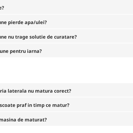
e?
iune pierde apa/ulei?
une nu trage solutie de curatare?
iune pentru iarna?
eria laterala nu matura corect?
scoate praf in timp ce matur?
u masina de maturat?