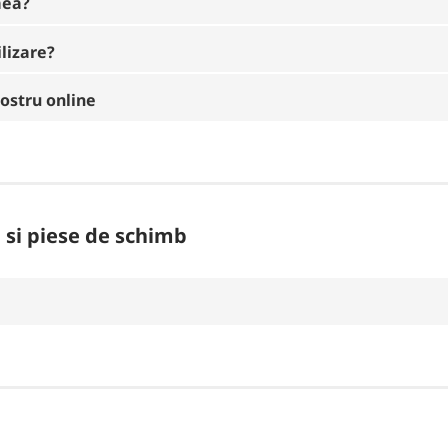
mea?
ilizare?
ostru online
i si piese de schimb