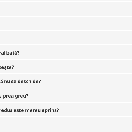
ralizată?
lzește?
ță nu se deschide?
e prea greu?
l redus este mereu aprins?