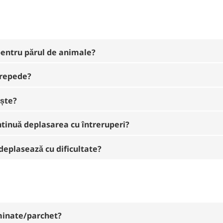
 pentru părul de animale?
 repede?
ește?
ntinuă deplasarea cu întreruperi?
deplasează cu dificultate?
aminate/parchet?