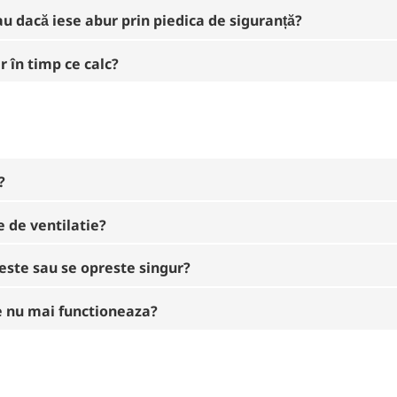
au dacă iese abur prin piedica de siguranță?
r în timp ce calc?
?
e de ventilatie?
neste sau se opreste singur?
re nu mai functioneaza?