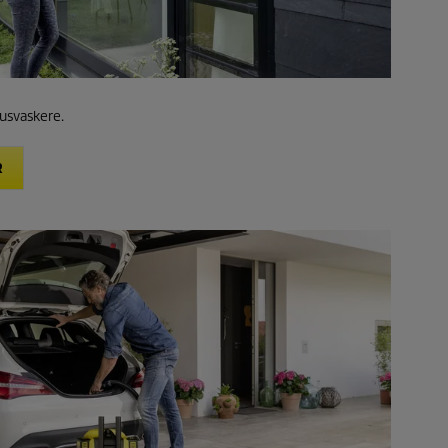
dusvaskere.
R