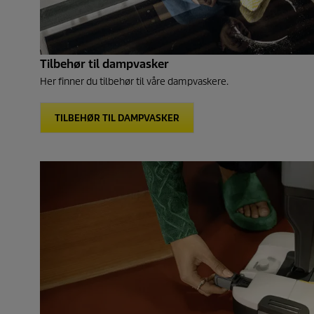
Tilbehør til dampvasker
Her finner du tilbehør til våre dampvaskere.
TILBEHØR TIL DAMPVASKER