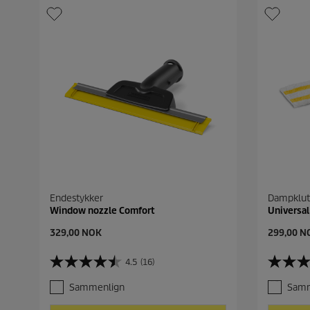
Endestykker
Dampklut
Window nozzle Comfort
Universal
C
C
329,00 NOK
299,00 N
u
u
r
r
4.5
(16)
4
4
r
r
.
.
e
e
Sammenlign
Samm
5
5
n
n
a
a
t
t