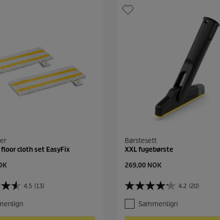
er
Børstesett
 floor cloth set EasyFix
XXL fugebørste
C
OK
269,00 NOK
u
r
4.5
(13)
4.2
(20)
4
r
.
e
enlign
Sammenlign
2
n
a
t