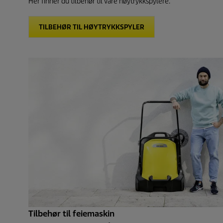
Her finner du tilbehør til våre høytrykkspylere.
TILBEHØR TIL HØYTRYKKSPYLER
Tilbehør til feiemaskin