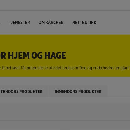
L
TJENESTER
OM KÄRCHER
NETTBUTIKK
OR HJEM OG HAGE
rette tilbehøret får produktene utvidet bruksområde og enda bedre rengjør
UTENDØRS PRODUKTER
INNENDØRS PRODUKTER