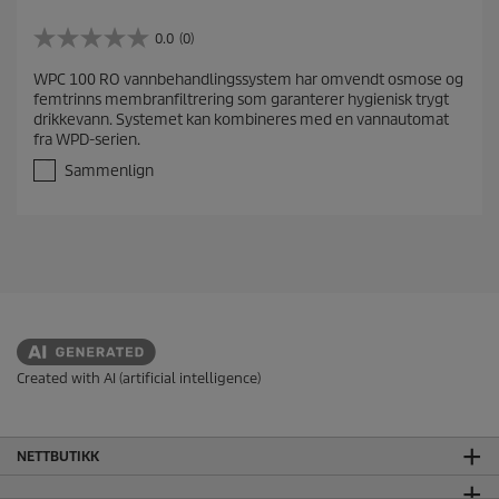
0.0
(0)
0
.
WPC 100 RO vannbehandlingssystem har omvendt osmose og
0
femtrinns membranfiltrering som garanterer hygienisk trygt
a
drikkevann. Systemet kan kombineres med en vannautomat
v
fra WPD-serien.
5
s
Sammenlign
t
j
e
r
n
e
r
.
Created with AI (artificial intelligence)
NETTBUTIKK