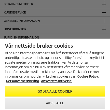
BETALINGSMETODER
KUNDESERVICE
GENERELL INFORMASJON
HOVEDKONTOR
JURIDISK INFORMASJON
Ansvarsfraskrivelse
Vår nettside bruker cookies
Cookie Policy
Vi bruker informasjonskapsler for å få nettstedet vårt til å fungere
Personvernerklæring
ordentlig, tilpasse innhold og annonser, tilby funksjoner knyttet til
sosiale medier og analysere trafikken vår. Vi deler også
Salgs og leveringsbetingelser
informasjon om din bruk av nettstedet vårt med våre partnere
SERTIFISERT MILJØFYRTÅRN
MELD DEG PÅ VÅRT
innenfor sosiale medier, reklame og analyse. Du kan finne mer
NYHETSBREV!
informasjon om hvordan vi bruker cookies i vår
Cookie Policy
.
FØLG OSS I SOSIALE MEDIER
Få 10% rabatt på ditt neste kjøp i
Personvernerklæring
Ansvarsfraskrivelse
vår nettbutikk ved å melde deg
på vårt nyhetsbrev.
GODTA ALLE COOKIER
REGISTRER DEG
AVVIS ALLE