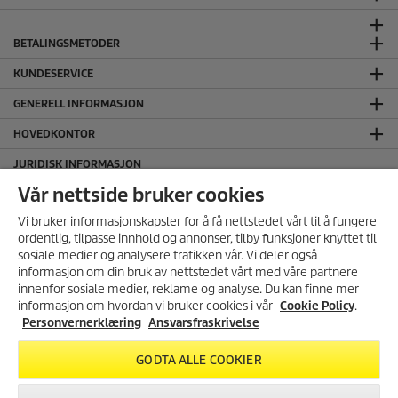
BETALINGSMETODER
KUNDESERVICE
GENERELL INFORMASJON
HOVEDKONTOR
JURIDISK INFORMASJON
Ansvarsfraskrivelse
Vår nettside bruker cookies
Cookie Policy
Vi bruker informasjonskapsler for å få nettstedet vårt til å fungere
Personvernerklæring
ordentlig, tilpasse innhold og annonser, tilby funksjoner knyttet til
sosiale medier og analysere trafikken vår. Vi deler også
Salgs og leveringsbetingelser
informasjon om din bruk av nettstedet vårt med våre partnere
SERTIFISERT MILJØFYRTÅRN
MELD DEG PÅ VÅRT
innenfor sosiale medier, reklame og analyse. Du kan finne mer
NYHETSBREV!
informasjon om hvordan vi bruker cookies i vår
Cookie Policy
.
FØLG OSS I SOSIALE MEDIER
Få 10% rabatt på ditt neste kjøp i
Personvernerklæring
Ansvarsfraskrivelse
vår nettbutikk ved å melde deg
på vårt nyhetsbrev.
GODTA ALLE COOKIER
REGISTRER DEG