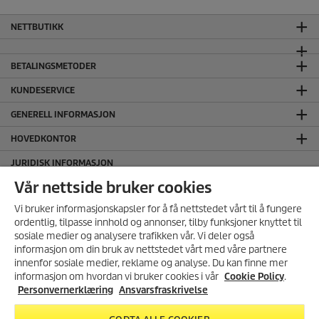
NETTBUTIKK
BETALINGSMETODER
KUNDESERVICE
GENERELL INFORMASJON
HOVEDKONTOR
JURIDISK INFORMASJON
Ansvarsfraskrivelse
Vår nettside bruker cookies
Cookie Policy
Vi bruker informasjonskapsler for å få nettstedet vårt til å fungere
Personvernerklæring
ordentlig, tilpasse innhold og annonser, tilby funksjoner knyttet til
sosiale medier og analysere trafikken vår. Vi deler også
Salgs og leveringsbetingelser
informasjon om din bruk av nettstedet vårt med våre partnere
SERTIFISERT MILJØFYRTÅRN
MELD DEG PÅ VÅRT
innenfor sosiale medier, reklame og analyse. Du kan finne mer
NYHETSBREV!
informasjon om hvordan vi bruker cookies i vår
Cookie Policy
.
FØLG OSS I SOSIALE MEDIER
Få 10% rabatt på ditt neste kjøp i
Personvernerklæring
Ansvarsfraskrivelse
vår nettbutikk ved å melde deg
på vårt nyhetsbrev.