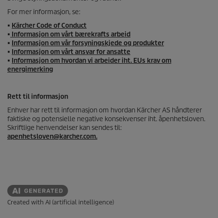
For mer informasjon, se:
•
Kärcher Code of Conduct
•
Informasjon om vårt bærekrafts arbeid
•
Informasjon om vår forsyningskjede og produkter
•
Informasjon om vårt ansvar for ansatte
•
Informasjon om hvordan vi arbeider iht. EUs krav om
energimerking
Rett til informasjon
Enhver har rett til informasjon om hvordan Kärcher AS håndterer
faktiske og potensielle negative konsekvenser iht. åpenhetsloven.
Skriftlige henvendelser kan sendes til:
apenhetsloven@karcher.com.
Created with AI (artificial intelligence)