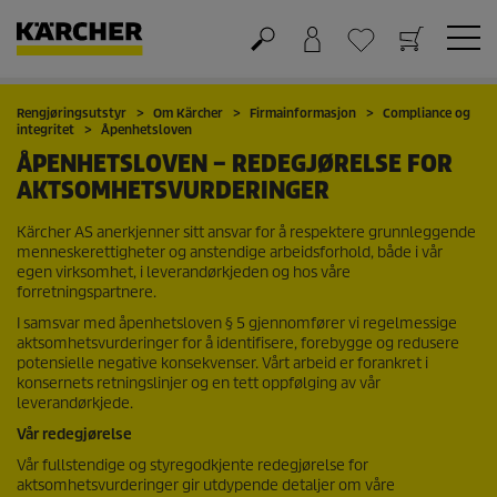
Handlekurv
Ønskeliste
Rengjøringsutstyr
Om Kärcher
Firmainformasjon
Compliance og
integritet
Åpenhetsloven
ÅPENHETSLOVEN – REDEGJØRELSE FOR
AKTSOMHETSVURDERINGER
Kärcher AS anerkjenner sitt ansvar for å respektere grunnleggende
menneskerettigheter og anstendige arbeidsforhold, både i vår
egen virksomhet, i leverandørkjeden og hos våre
forretningspartnere.
I samsvar med åpenhetsloven § 5 gjennomfører vi regelmessige
aktsomhetsvurderinger for å identifisere, forebygge og redusere
potensielle negative konsekvenser. Vårt arbeid er forankret i
konsernets retningslinjer og en tett oppfølging av vår
leverandørkjede.
Vår redegjørelse
Vår fullstendige og styregodkjente redegjørelse for
aktsomhetsvurderinger gir utdypende detaljer om våre