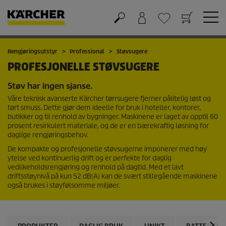
Handlekurv
Ønskeliste
Rengjøringsutstyr
Professional
Støvsugere
PROFESJONELLE STØVSUGERE
Støv har ingen sjanse.
Våre teknisk avanserte Kärcher tørrsugere fjerner pålitelig løst og
tørt smuss. Dette gjør dem ideelle for bruk i hoteller, kontorer,
butikker og til renhold av bygninger. Maskinene er laget av opptil 60
prosent resirkulert materiale, og de er en bærekraftig løsning for
daglige rengjøringsbehov.
De kompakte og profesjonelle støvsugerne imponerer med høy
ytelse ved kontinuerlig drift og er perfekte for daglig
vedlikeholdsrengjøring og renhold på dagtid. Med et lavt
driftsstøynivå på kun 52 dB(A) kan de svært stillegående maskinene
også brukes i støyfølsomme miljøer.