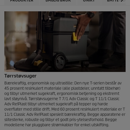
PRODUKTER
DAGLIG BRUK
UNIKT
BATTERIDR
Tørrstøvsuger
Bærekraftig, ergonomisk og ultrastille: Den nye T-serien består av
45 prosent resirkulert materiale (alle plastdeler, unntatt tilbehør)
og tilbyr utmerket sugekraft, ergonomisk betjening og ekstremt
lavt støynivå. Tørrstøvsugerne T 7/1 Adv Classic og T 11/1 Classic
Adv Re!Plast tilbyr utmerket sugekraft på tepper og harde
overflater med stille drift. Med 60 prosent resirkulert materiale er T
11/1 Classic Adv Re!Plast spesielt bærekraftig. Begge apparatene er
slitesterke, robuste og tilbyr et godt pris-ytelsesforhold. Begge
modellene har pluggbare strømkabler for enkel utskifting.