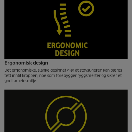
Ergonomisk design
Det ergonomiske, slanke designet gjør at støvsugeren kan bæres
tett inntil kroppen, noe som forebygger ryggsmerter og sikrer et
godt arbeidsmiljø.