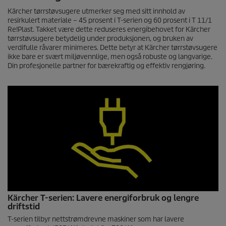
Kärcher tørrstøvsugere utmerker seg med sitt innhold av
resirkulert materiale – 45 prosent i T-serien og 60 prosent i T 11/1
Re!Plast. Takket være dette reduseres energibehovet for Kärcher
tørrstøvsugere betydelig under produksjonen, og bruken av
verdifulle råvarer minimeres. Dette betyr at Kärcher tørrstøvsugere
ikke bare er svært miljøvennlige, men også robuste og langvarige.
Din profesjonelle partner for bærekraftig og effektiv rengjøring.
Kärcher T-serien: Lavere energiforbruk og lengre
driftstid
T-serien tilbyr nettstrømdrevne maskiner som har lavere