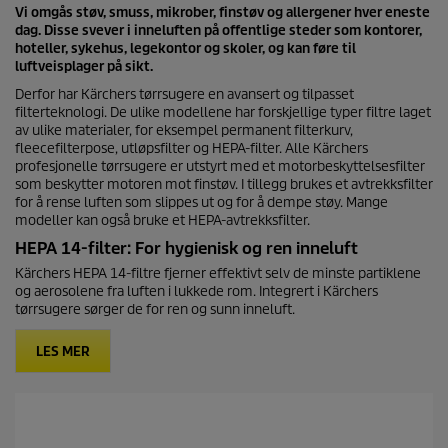
Vi omgås støv, smuss, mikrober, finstøv og allergener hver eneste
dag. Disse svever i inneluften på offentlige steder som kontorer,
hoteller, sykehus, legekontor og skoler, og kan føre til
luftveisplager på sikt.
Derfor har Kärchers tørrsugere en avansert og tilpasset
filterteknologi. De ulike modellene har forskjellige typer filtre laget
av ulike materialer, for eksempel permanent filterkurv,
fleecefilterpose, utløpsfilter og HEPA-filter. Alle Kärchers
profesjonelle tørrsugere er utstyrt med et motorbeskyttelsesfilter
som beskytter motoren mot finstøv. I tillegg brukes et avtrekksfilter
for å rense luften som slippes ut og for å dempe støy. Mange
modeller kan også bruke et HEPA-avtrekksfilter.
HEPA 14-filter: For hygienisk og ren inneluft
Kärchers HEPA 14-filtre fjerner effektivt selv de minste partiklene
og aerosolene fra luften i lukkede rom. Integrert i Kärchers
tørrsugere sørger de for ren og sunn inneluft.
LES MER