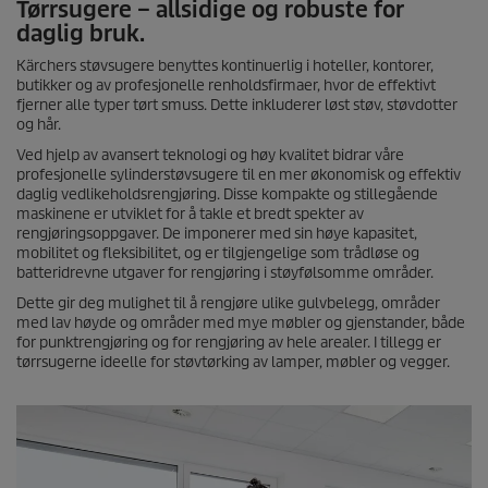
Tørrsugere – allsidige og robuste for
daglig bruk.
Kärchers støvsugere benyttes kontinuerlig i hoteller, kontorer,
butikker og av profesjonelle renholdsfirmaer, hvor de effektivt
fjerner alle typer tørt smuss. Dette inkluderer løst støv, støvdotter
og hår.
Ved hjelp av avansert teknologi og høy kvalitet bidrar våre
profesjonelle sylinderstøvsugere til en mer økonomisk og effektiv
daglig vedlikeholdsrengjøring. Disse kompakte og stillegående
maskinene er utviklet for å takle et bredt spekter av
rengjøringsoppgaver. De imponerer med sin høye kapasitet,
mobilitet og fleksibilitet, og er tilgjengelige som trådløse og
batteridrevne utgaver for rengjøring i støyfølsomme områder.
Dette gir deg mulighet til å rengjøre ulike gulvbelegg, områder
med lav høyde og områder med mye møbler og gjenstander, både
for punktrengjøring og for rengjøring av hele arealer. I tillegg er
tørrsugerne ideelle for støvtørking av lamper, møbler og vegger.