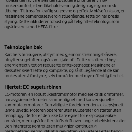
I utviklingen av våre sylinderstøvsugere prioriterer vi høy
brukerkomfort, et vedlikeholdsvennlig design og ergonomisk
tilbehør. Til tross for kraftig sugeevne og effektiv blåsefunksjon, er
maskinene bemerkelsesverdig stillegående, lette og har presis
styring. Dette inkluderer robust og pålitelig filterteknologi, som
også leveres med HEPA-filtre.
Teknologien bak
Kärchers tørrsugere, utstyrt med gjennomstrømningsblåsere,
utnytter sugeluften også som kjøleluft. Dette resulterer i høy
energieffektivitet og reduserte driftskostnader. Maskinene er
dessuten svært lette og kompakte, og så stillegående at de kan
brukes uten å forstyrre, selv i områder med mye offentlig ferdsel.
Hjertet: EC-sugeturbinen
EC-motoren, en robust likestrømsmotor med elektrisk omformer,
har avgjørende fordeler sammenlignet med konvensjonelle
kommutatormotorer. Den viktigste fordelen er dens eksepsjonelt
lange levetid. Motoren opererer uten kullbørster og starter uten
tennplugg. Derfor er den ikke bare egnet for eksplosjonssikre
områder, men også for fler-skifts drift over lange arbeidsintervaller.
Den integrerte kontrolleren muliggjør kontinuerlig
hastighetsregulering, slik at sugekraften kan justeres etter behov.