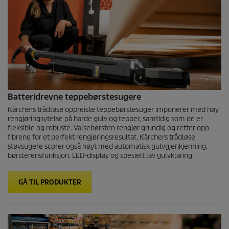
Batteridrevne teppebørstesugere
Kärchers trådløse oppreiste teppebørstesuger imponerer med høy
rengjøringsytelse på harde gulv og tepper, samtidig som de er
fleksible og robuste. Valsebørsten rengjør grundig og retter opp
fibrene for et perfekt rengjøringsresultat. Kärchers trådløse
støvsugere scorer også høyt med automatisk gulvgjenkjenning,
børsterensfunksjon, LED-display og spesielt lav gulvklaring.
GÅ TIL PRODUKTER