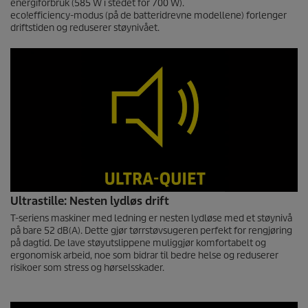
energiforbruk (585 W i stedet for 700 W).
eco!efficiency
-modus (på de batteridrevne modellene) forlenger
driftstiden og reduserer støynivået.
Ultrastille: Nesten lydløs drift
T-seriens maskiner med ledning er nesten lydløse med et støynivå
på bare 52 dB(A). Dette gjør tørrstøvsugeren perfekt for rengjøring
på dagtid. De lave støyutslippene muliggjør komfortabelt og
ergonomisk arbeid, noe som bidrar til bedre helse og reduserer
risikoer som stress og hørselsskader.