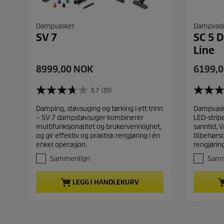
Dampvasker
Dampvas
SV 7
SC 5 
Line
C
C
8999,00 NOK
6199,
u
u
r
r
3.7
(35)
3
4
r
r
.
.
Damping, støvsuging og tørking i ett trinn
Dampvaske
e
e
7
5
– SV 7 dampstøvsuger kombinerer
LED-strip
a
a
n
n
multifunksjonalitet og brukervennlighet,
sanntid, 
v
v
t
t
og gir effektiv og praktisk rengjøring i én
tilbehørs
5
5
p
p
enkel operasjon.
rengjørin
s
s
r
r
t
t
Sammenlign
Samm
j
j
o
o
e
e
d
d
LEGG I HANDLEKURV
r
r
u
u
n
n
c
c
e
e
t
t
r
r
.
.
p
p