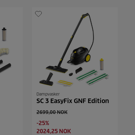
1
r
8
i
o
c
m
t
e
a
l
e
r
Dampvasker
SC 3 EasyFix GNF Edition
O
2699,00 NOK
l
S
-25%
d
a
C
2024,25 NOK
p