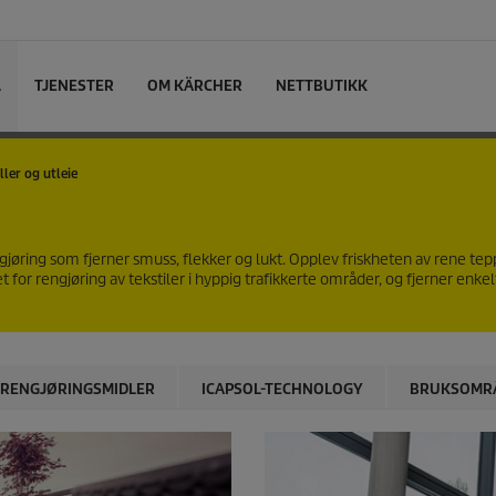
L
TJENESTER
OM KÄRCHER
NETTBUTIKK
ler og utleie
jøring som fjerner smuss, flekker og lukt. Opplev friskheten av rene tep
or rengjøring av tekstiler i hyppig trafikkerte områder, og fjerner enkelt
RENGJØRINGSMIDLER
ICAPSOL-TECHNOLOGY
BRUKSOMR