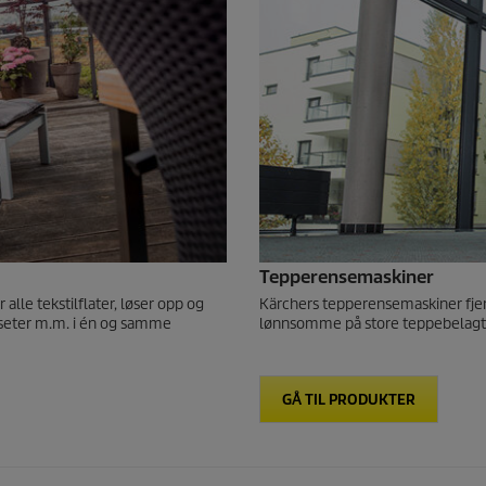
Tepperensemaskiner
lle tekstilflater, løser opp og
Kärchers tepperensemaskiner fjerne
erseter m.m. i én og samme
lønnsomme på store teppebelagte
GÅ TIL PRODUKTER