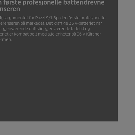
første profesjonelle batteridrevne
enseren
 salgsargumentet for
Puzzi
9/1 Bp, den første profesjonelle
erenseren på markedet. Det kraftige 36 V-batteriet har
er gjenværende driftstid, gjenværende ladetid og
tteriet er kompatibelt med alle enheter på 36 V Kärcher
formen.