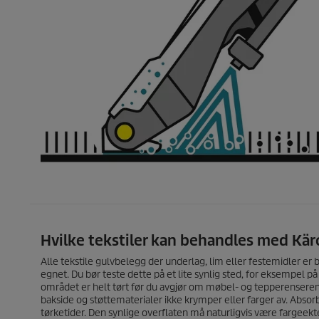
Hvilke tekstiler kan behandles med Kä
Alle tekstile gulvbelegg der underlag, lim eller festemidler e
egnet. Du bør teste dette på et lite synlig sted, for eksempel på
området er helt tørt før du avgjør om møbel- og tepperenseren e
bakside og støttematerialer ikke krymper eller farger av. Abs
tørketider. Den synlige overflaten må naturligvis være fargeekt