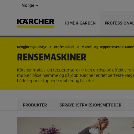
Norge
HOME & GARDEN
PROFESSIONA
Rengjøringsutstyr
Professional
Møbel- og Tepperensere > Model
RENSEMASKINER
Kärcher møbel- og tepperensere gir deg en dyp og effektiv reng
møbler, både hjemme og på jobb. Kärcher er det perfekte valget f
både tepper, stoppede møbler og bilseter.
PRODUKTER
SPRAYEKSTRAKSJONSMETODER