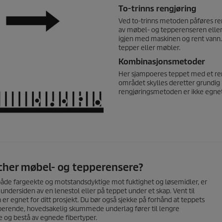
To-trinns rengjøring
Ved to-trinns metoden påføres reng
av møbel- og tepperenseren eller 
igjen med maskinen og rent vann.
tepper eller møbler.
Kombinasjonsmetoder
Her sjampoeres teppet med et re
området skylles deretter grundig
rengjøringsmetoden er ikke egnet
rcher møbel- og tepperensere?
r både fargeekte og motstandsdyktige mot fuktighet og løsemidler, er
 undersiden av en lenestol eller på teppet under et skap. Vent til
r egnet for ditt prosjekt. Du bør også sjekke på forhånd at teppets
orberende, hovedsakelig skummede underlag fører til lengre
e og bestå av egnede fibertyper.