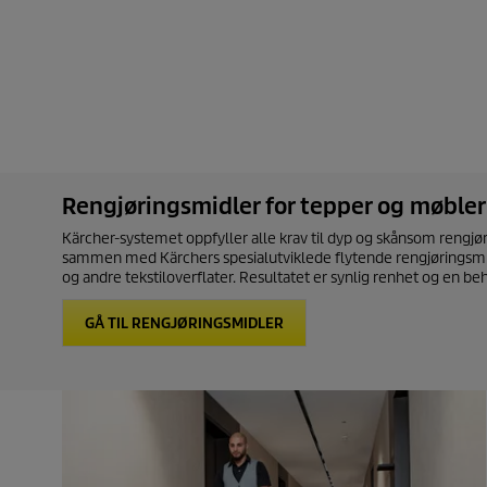
Rengjøringsmidler for tepper og møbler
Kärcher-systemet oppfyller alle krav til dyp og skånsom rengjø
sammen med Kärchers spesialutviklede flytende rengjøringsmid
og andre tekstiloverflater. Resultatet er synlig renhet og en beh
GÅ TIL RENGJØRINGSMIDLER