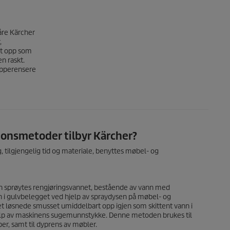
våre Kärcher
,
rt opp som
n raskt.
epperensere
jonsmetoder tilbyr Kärcher?
, tilgjengelig tid og materiale, benyttes møbel- og
jon sprøytes rengjøringsvannet, bestående av vann med
n i gulvbelegget ved hjelp av spraydysen på møbel- og
t løsnede smusset umiddelbart opp igjen som skittent vann i
lp av maskinens sugemunnstykke. Denne metoden brukes til
r, samt til dyprens av møbler.