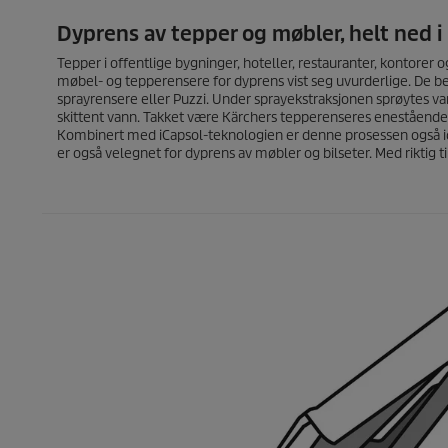
Dyprens av tepper og møbler, helt ned i 
Tepper i offentlige bygninger, hoteller, restauranter, kontorer o
møbel- og tepperensere for dyprens vist seg uvurderlige. De be
sprayrensere eller
Puzzi
. Under sprayekstraksjonen sprøytes v
skittent vann. Takket være Kärchers tepperenseres enestående s
Kombinert med iCapsol-teknologien er denne prosessen også i
er også velegnet for dyprens av møbler og bilseter. Med riktig til