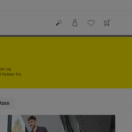
per og
 flekker fra
ÅDER