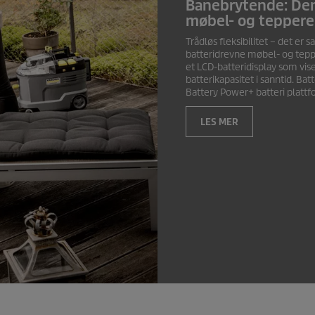
Banebrytende: Den 
møbel- og tepper
Trådløs fleksibilitet – det er
batteridrevne møbel- og tepp
et LCD-batteridisplay som vis
batterikapasitet i sanntid. Ba
Battery Power+ batteri platt
LES MER