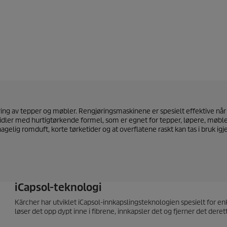
ring av tepper og møbler. Rengjøringsmaskinene er spesielt effektive når
ler med hurtigtørkende formel, som er egnet for tepper, løpere, møbler
agelig romduft, korte tørketider og at overflatene raskt kan tas i bruk igj
iCapsol-teknologi
Kärcher har utviklet iCapsol-innkapslingsteknologien spesielt for en
løser det opp dypt inne i fibrene, innkapsler det og fjerner det deret