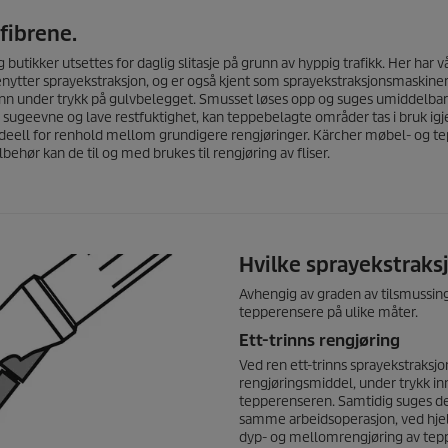
fibrene.
g butikker utsettes for daglig slitasje på grunn av hyppig trafikk. Her har 
nytter sprayekstraksjon, og er også kjent som sprayekstraksjonsmaskiner
ann under trykk på gulvbelegget. Smusset løses opp og suges umiddelba
ugeevne og lave restfuktighet, kan teppebelagte områder tas i bruk igje
deell for renhold mellom grundigere rengjøringer. Kärcher møbel- og t
behør kan de til og med brukes til rengjøring av fliser.
Hvilke sprayekstraks
Avhengig av graden av tilsmussing
tepperensere på ulike måter.
Ett-trinns rengjøring
Ved ren ett-trinns sprayekstraks
rengjøringsmiddel, under trykk in
tepperenseren. Samtidig suges de
samme arbeidsoperasjon, ved hje
dyp- og mellomrengjøring av teppe