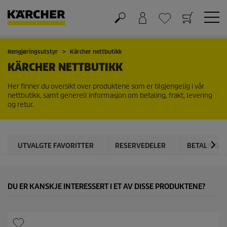
Handlekurv
Ønskeliste
Rengjøringsutstyr
Kärcher nettbutikk
KÄRCHER NETTBUTIKK
Her finner du oversikt over produktene som er tilgjengelig i vår
nettbutikk, samt generell informasjon om betaling, frakt, levering
og retur.
UTVALGTE FAVORITTER
RESERVEDELER
BETALING
DU ER KANSKJE INTERESSERT I ET AV DISSE PRODUKTENE?