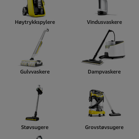
l
e
r
Høytrykkspylere
Vindusvaskere
Gulvvaskere
Dampvaskere
Støvsugere
Grovstøvsugere