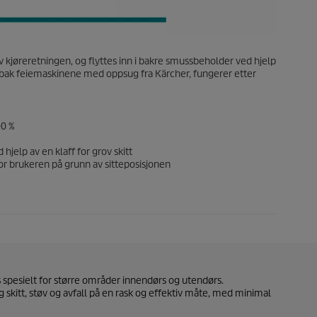
v kjøreretningen, og flyttes inn i bakre smussbeholder ved hjelp
-bak feiemaskinene med oppsug fra Kärcher, fungerer etter
00 %
 hjelp av en klaff for grov skitt
or brukeren på grunn av sitteposisjonen
pesielt for større områder innendørs og utendørs.
 skitt, støv og avfall på en rask og effektiv måte, med minimal