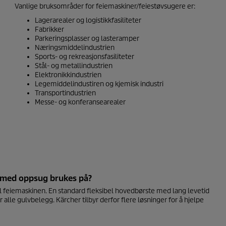
Vanlige bruksområder for feiemaskiner/feiestøvsugere er:
Lagerarealer og logistikkfasiliteter
Fabrikker
Parkeringsplasser og lasteramper
Næringsmiddelindustrien
Sports- og rekreasjonsfasiliteter
Stål- og metallindustrien
Elektronikkindustrien
Legemiddelindustiren og kjemisk industri
Transportindustrien
Messe- og konferansearealer
r med oppsug brukes på?
til feiemaskinen. En standard fleksibel hovedbørste med lang levetid
alle gulvbelegg. Kärcher tilbyr derfor flere løsninger for å hjelpe