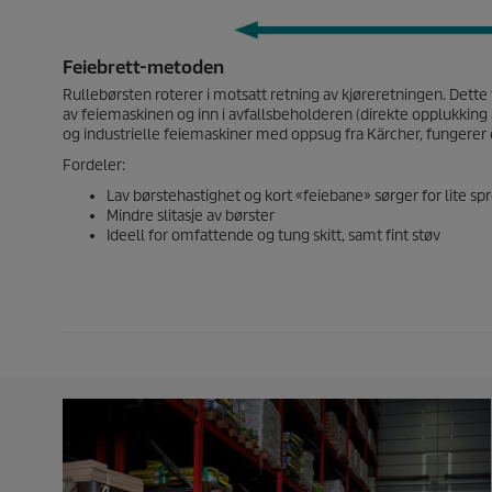
Feiebrett-metoden
Rullebørsten roterer i motsatt retning av kjøreretningen. Dette før
av feiemaskinen og inn i avfallsbeholderen (direkte opplukking 
og industrielle feiemaskiner med oppsug fra Kärcher, fungerer e
Fordeler:
Lav børstehastighet og kort «feiebane» sørger for lite sp
Mindre slitasje av børster
Ideell for omfattende og tung skitt, samt fint støv