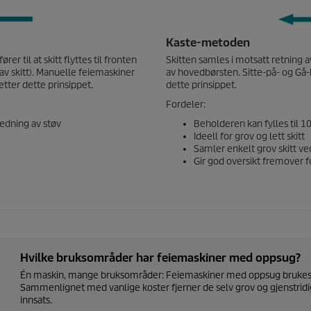
Kaste-metoden
er til at skitt flyttes til fronten
Skitten samles i motsatt retning a
av skitt). Manuelle feiemaskiner
av hovedbørsten. Sitte-på- og Gå
tter dette prinsippet.
dette prinsippet.
Fordeler:
redning av støv
Beholderen kan fylles til 1
Ideell for grov og lett skitt
Samler enkelt grov skitt ved
Gir god oversikt fremover f
Hvilke bruksområder har feiemaskiner med oppsug?
Én maskin, mange bruksområder: Feiemaskiner med oppsug brukes s
Sammenlignet med vanlige koster fjerner de selv grov og gjenstridig
innsats.