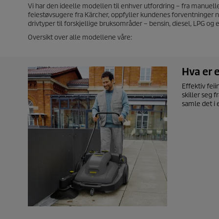
Vi har den ideelle modellen til enhver utfordring – fra manuelle
feiestøvsugere fra Kärcher, oppfyller kundenes forventninger når
drivtyper til forskjellige bruksområder – bensin, diesel, LPG og e
Oversikt over alle modellene våre:
Hva er 
Effektiv fei
skiller seg 
samle det i 