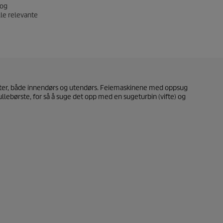
 og
lle relevante
flater, både innendørs og utendørs. Feiemaskinene med oppsug
ullebørste, for så å suge det opp med en sugeturbin (vifte) og