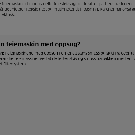
 feiemaskiner til industrielle feiestøvsugere du sitter på. Feiemaskinene
 det gjelder fleksibilitet og muligheter til tilpasning. Kärcher har også a
lektrisk.
en feiemaskin med oppsug?
ing: Feiemaskinene med oppsug fjerner all slags smuss og skitt fra over
fra andre feiemaskiner ved at de løfter støv og smuss fra bakken med en r
et filtersystem.