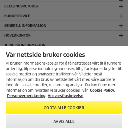
BETALINGSMETODER
KUNDESERVICE
GENERELL INFORMASJON
HOVEDKONTOR
JURIDISK INFORMASJON
Ansvarsfraskrivelse
Vår nettside bruker cookies
Cookie Policy
Vi bruker informasjonskapsler for å få nettstedet vårt til å fungere
Personvernerklæring
ordentlig, tilpasse innhold og annonser, tilby funksjoner knyttet til
sosiale medier og analysere trafikken vår. Vi deler også
Salgs og leveringsbetingelser
informasjon om din bruk av nettstedet vårt med våre partnere
SERTIFISERT MILJØFYRTÅRN
MELD DEG PÅ VÅRT
innenfor sosiale medier, reklame og analyse. Du kan finne mer
NYHETSBREV!
informasjon om hvordan vi bruker cookies i vår
Cookie Policy
.
FØLG OSS I SOSIALE MEDIER
Få 10% rabatt på ditt neste kjøp i
Personvernerklæring
Ansvarsfraskrivelse
vår nettbutikk ved å melde deg
på vårt nyhetsbrev.
GODTA ALLE COOKIER
REGISTRER DEG
AVVIS ALLE