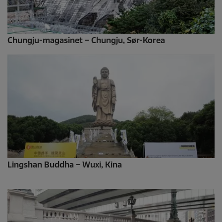
Chungju-magasinet – Chungju, Sør-Korea
Lingshan Buddha – Wuxi, Kina