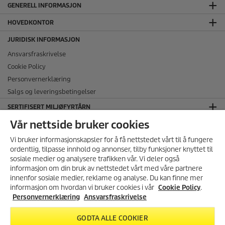
GENERELL INFORMASJON
HOVEDKONTOR
JURIDISK INFORMASJON
Ansvarsfraskrivelse
Cookie Policy
Personvernerklæring
Salgs og leveringsbetingelser
SERTIFISERT MILJØFYRTÅRN
Vår nettside bruker cookies
FØLG OSS I SOSIALE MEDIER
Vi bruker informasjonskapsler for å få nettstedet vårt til å fungere
ordentlig, tilpasse innhold og annonser, tilby funksjoner knyttet til
sosiale medier og analysere trafikken vår. Vi deler også
informasjon om din bruk av nettstedet vårt med våre partnere
MELD DEG PÅ VÅRT
innenfor sosiale medier, reklame og analyse. Du kan finne mer
NYHETSBREV!
informasjon om hvordan vi bruker cookies i vår
Cookie Policy
.
Få 10% rabatt på ditt neste kjøp i
Personvernerklæring
Ansvarsfraskrivelse
inkl. mva., ekskl.
frakt
vår nettbutikk ved å melde deg
på vårt nyhetsbrev.
GODTA ALLE COOKIER
FRI FRAKT
på ordre over 1499,-