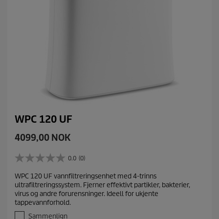
WPC 120 UF
C
4099,00 NOK
u
r
0.0
(0)
0
r
.
WPC 120 UF vannfiltreringsenhet med 4-trinns
e
0
ultrafiltreringssystem. Fjerner effektivt partikler, bakterier,
a
n
virus og andre forurensninger. Ideell for ukjente
v
t
tappevannforhold.
5
p
s
Sammenlign