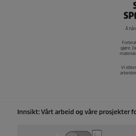
SP
Å hån
Forbruk
gjøre. D
material
Vi still
arbeidsm
Innsikt: Vårt arbeid og våre prosjekter 