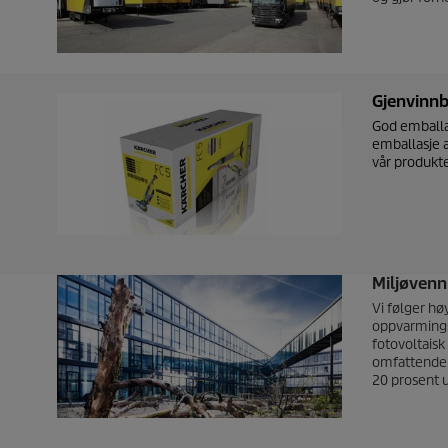
Gjenvinnb
God emballas
emballasje a
vår produkte
Miljøvenn
Vi følger hø
oppvarmingss
fotovoltaisk
omfattende 
20 prosent 