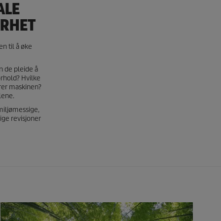
ALE
ERHET
n til å øke
n de pleide å
orhold? Hvilke
erer maskinen?
lene.
 miljømessige,
ige revisjoner