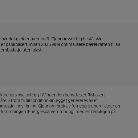
når det gjelder bærekraft. Gjennomsnittlig består vår
er papirbasert. Innen 2025 vil vi optimalisere bærekraften til all
 emballasje uten plast.
 Kärchers nye anlegg i Winnenden benyttes et flisbasert
te. Strøm til aircondition-anlegget genereres av et
ømessig innvirkning. Gjennom bruk av fornybare energikilder og
parforordningen (Energiesparverordnung) med en reduksjon på