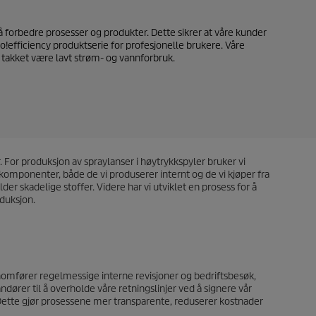
 forbedre prosesser og produkter. Dette sikrer at våre kunder
o!efficiency
produktserie for profesjonelle brukere. Våre
 takket være lavt strøm- og vannforbruk.
. For produksjon av spraylanser i høytrykkspyler bruker vi
tkomponenter, både de vi produserer internt og de vi kjøper fra
er skadelige stoffer. Videre har vi utviklet en prosess for å
oduksjon.
nnomfører regelmessige interne revisjoner og bedriftsbesøk,
ndører til å overholde våre retningslinjer ved å signere vår
Dette gjør prosessene mer transparente, reduserer kostnader