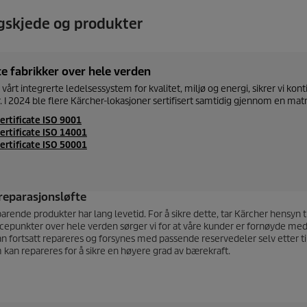
ngskjede og produkter
te fabrikker over hele verden
vårt integrerte ledelsessystem for kvalitet, miljø og energi, sikrer vi ko
. I 2024 ble flere Kärcher-lokasjoner sertifisert samtidig gjennom en matri
ertificate ISO 9001
ertificate ISO 14001
ertificate ISO 50001
reparasjonsløfte
rende produkter har lang levetid. For å sikre dette, tar Kärcher hensyn t
cepunkter over hele verden sørger vi for at våre kunder er fornøyde med 
 fortsatt repareres og forsynes med passende reservedeler selv etter ti 
 kan repareres for å sikre en høyere grad av bærekraft.