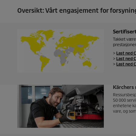
Oversikt: Vårt engasjement for forsyni
Sertifiser
Takket være 
prestasjoner
>
Last ned C
>
Last ned C
>
Last ned C
Kärchers 
Ressursbespa
50 000 servi
enhetene kan
vare, og som