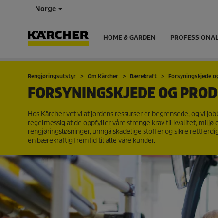
Norge
HOME & GARDEN
PROFESSIONA
Rengjøringsutstyr
Om Kärcher
Bærekraft
Forsyningskjede o
FORSYNINGSKJEDE OG PRO
Hos Kärcher vet vi at jordens ressurser er begrensede, og vi jo
regelmessig at de oppfyller våre strenge krav til kvalitet, milj
rengjøringsløsninger, unngå skadelige stoffer og sikre rettferd
en bærekraftig fremtid til alle våre kunder.