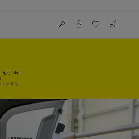
r og sjekker
e
sjement for