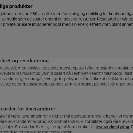
lige produkter
jobber mer enn 950 ansatte med forskning og utvikling for kontinuerlig å
 samtidig som de sparer energi og bevarer ressurser. Resultatet er vår
ec
r private brukere imponerer også med sin energieffektivitet, blant annet
alitet og resirkulering
 delvis stål med høykvalitets polypropylenplast i våre rengjøringsmaskiner
kvalitets resirkulert polyamid basert på Technyl® 4earth® teknologi. Plas
erandører, gjennomgår jevnlige inspeksjoner for å sikre at de ikke innehold
avviste deler fra plastproduksjonen, som kan brukes på nytt i vår egen pr
darder for leverandører
ker å være leverandør for Kärcher må oppfylle strenge kriterier. Vi gje
 våre leverandører av produksjonsmaterialer. Vi forplikter også våre levera
ngslinjer. En standardisert systemplattform brukes til
leverandørstyring
. 
oldet til leverandørene mer bærekraftig.