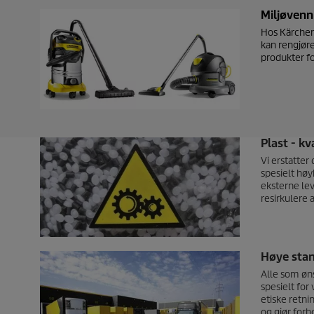
Miljøvenn
Hos Kärcher 
kan rengjøre
produkter fo
Plast - kv
Vi erstatter
spesielt høy
eksterne lev
resirkulere 
Høye stan
Alle som øns
spesielt for
etiske retni
og gjør forh