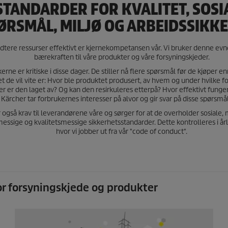
STANDARDER FOR KVALITET, SOSI
ØRSMÅL, MILJØ OG ARBEIDSSIKK
dtere ressurser effektivt er kjernekompetansen vår. Vi bruker denne evne
bærekraften til våre produkter og våre forsyningskjeder.
erne er kritiske i disse dager. De stiller nå flere spørsmål før de kjøper en
et de vil vite er: Hvor ble produktet produsert, av hvem og under hvilke f
er er den laget av? Og kan den resirkuleres etterpå? Hvor effektivt fung
Kärcher tar forbrukernes interesser på alvor og gir svar på disse spørsmå
er også krav til leverandørene våre og sørger for at de overholder sosiale,
essige og kvalitetsmessige sikkerhetsstandarder. Dette kontrolleres i årl
hvor vi jobber ut fra vår "code of conduct".
for forsyningskjede og produkter