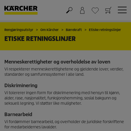
Handlekurv
Ønskeliste
Rengjøringsutstyr
Om Kärcher
Bærekraft
Etiske retningslinjer
ETISKE RETNINGSLINJER
Menneskerettigheter og overholdelse av loven
Vi respekterer menneskerettighetene og gjeldende lover, verdier,
standarder og samfunnssystemer i alle land.
Diskriminering
Vi tolererer ingen form for diskrimenering med hensyn til kjønn,
alder, rase, nasjonalitet, funksjonshemming, sosial bakgunn og
seksuell legning. Vi støtter like muligheter.
Barnearbeid
Vi fordømmer barnearbeid, og overholder de juridiske forskriftene
for medarbeidernes lavalder.