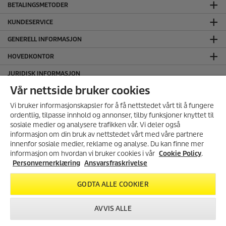
BETALINGSMETODER
KUNDESERVICE
GENERELL INFORMASJON
HOVEDKONTOR
JURIDISK INFORMASJON
Ansvarsfraskrivelse
Vår nettside bruker cookies
Cookie Policy
Vi bruker informasjonskapsler for å få nettstedet vårt til å fungere
Personvernerklæring
ordentlig, tilpasse innhold og annonser, tilby funksjoner knyttet til
sosiale medier og analysere trafikken vår. Vi deler også
Salgs og leveringsbetingelser
informasjon om din bruk av nettstedet vårt med våre partnere
SERTIFISERT MILJØFYRTÅRN
MELD DEG PÅ VÅRT
innenfor sosiale medier, reklame og analyse. Du kan finne mer
NYHETSBREV!
informasjon om hvordan vi bruker cookies i vår
Cookie Policy
.
FØLG OSS I SOSIALE MEDIER
Få 10% rabatt på ditt neste kjøp i
Personvernerklæring
Ansvarsfraskrivelse
vår nettbutikk ved å melde deg
på vårt nyhetsbrev.
GODTA ALLE COOKIER
REGISTRER DEG
AVVIS ALLE