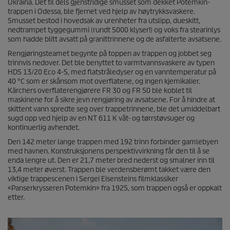
Ukraina. Det til dels gjenstridige smusset som dekket Potemkin-
trappen i Odessa, ble fjernet ved hjelp av høytrykksvaskere.
Smusset bestod i hovedsak av urenheter fra utslipp, dueskitt,
nedtrampet tyggegummi (rundt 5000 klyser!) og voks fra stearinlys
som hadde blitt avsatt på granittrinnene og de asfalterte avsatsene.
Rengjøringsteamet begynte på toppen av trappen og jobbet seg
trinnvis nedover. Det ble benyttet to varmtvannsvaskere av typen
HDS 13/20 Eco 4-S, med flatstråledyser og en vanntemperatur på
40 °C som er skånsom mot overflatene, og ingen kjemikalier.
Kärchers overflaterengjørere FR 30 og FR 50 ble koblet til
maskinene for å sikre jevn rengjøring av avsatsene. For å hindre at
skittent vann spredte seg over trappetrinnene, ble det umiddelbart
sugd opp ved hjelp av en NT 611 K våt- og tørrstøvsuger og
kontinuerlig avhendet.
Den 142 meter lange trappen med 192 trinn forbinder gamlebyen
med havnen. Konstruksjonens perspektivvirkning får den til å se
enda lengre ut. Den er 21,7 meter bred nederst og smalner inn til
13,4 meter øverst. Trappen ble verdensberømt takket være den
viktige trappescenen i Sergei Eisensteins filmklassiker
«Panserkrysseren Potemkin» fra 1925, som trappen også er oppkalt
etter.