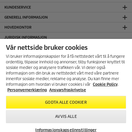
KUNDESERVICE
GENERELL INFORMASJON
HOVEDKONTOR
JURIDISK INFORMASJON
Ansvarsfraskrivelse
Vår nettside bruker cookies
Cookie Policy
Vi bruker informasjonskapsler for å få nettstedet vårt til å fungere
Personvernerklæring
ordentlig, tilpasse innhold og annonser, tilby funksjoner knyttet til
sosiale medier og analysere trafikken vår. Vi deler også
Salgs og leveringsbetingelser
informasjon om din bruk av nettstedet vårt med våre partnere
SERTIFISERT MILJØFYRTÅRN
MELD DEG PÅ VÅRT
innenfor sosiale medier, reklame og analyse. Du kan finne mer
NYHETSBREV!
informasjon om hvordan vi bruker cookies i vår
Cookie Policy
.
FØLG OSS I SOSIALE MEDIER
Få 10% rabatt på ditt neste kjøp i
Personvernerklæring
Ansvarsfraskrivelse
vår nettbutikk ved å melde deg
på vårt nyhetsbrev.
GODTA ALLE COOKIER
REGISTRER DEG
AVVIS ALLE
Informasjonskapselinnstillinger