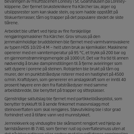
bevaringen av friluftsscenen Loreley i St. Goarshausen på Loreley-
klippene. Der fjernet bruksteknikere fra Kärcher lav, alger og
utslippsrester som kan skade stein, og som hadde oppstått på
tilskuerterrasser, tårn og trapper på det populære stedet de siste
tiårene.
Arbeidet ble utført ved hjelp av fire forskjellige
rengjøringsmaskiner fra Kärcher. Grov smuss på den
jernmalmholdige bruddsteinen ble fjernet med varmtvannsvaskere
av typen HDS 10/20-4 M – helt uten bruk av kjemikalier. Maskinene
opererer med en vanntemperatur på 95 °C, et trykk på 200 bar og
en gjennomstrømningsmengde på 1000 l/t. Det var fra tid til annen
nødvendig å bruke dampinnstillingen til å fjerne avleiringer som
satt dypere i porene på steinen. Rotojeten ble brukt på tårn og
murer, der en punktstråledyse roterer med en hastighet på 4500
o/min. Kraftdysen, som genererer en anslagskraft som er inntil 40
prosent høyere enn den fra flatstråledyser med samme
arbeidsbredde, ble benyttet på trapper og sitteplasser.
Gjenstridige saltutslag ble fjernet med partikkelblåsepistol, som
benytter trykkluft til å sende finkornet masovnslagg mot
steinoverflaten som skal rengjøres. Støvutvikling ble i stor grad
forhindret ved å tilføre vann ved munnstykket.
Jernrekkverk og vindusgitre ble skånsomt rengjort ved hjelp av
tørrisblåseren IB 7/40, som fjerner rust og overflatesmuss uten at