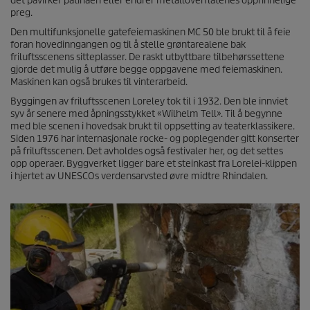
det påvirker patinaen eller endrer metalloverflatenes opprinnelige
preg.
Den multifunksjonelle gatefeiemaskinen MC 50 ble brukt til å feie
foran hovedinngangen og til å stelle grøntarealene bak
friluftsscenens sitteplasser. De raskt utbyttbare tilbehørssettene
gjorde det mulig å utføre begge oppgavene med feiemaskinen.
Maskinen kan også brukes til vinterarbeid.
Byggingen av friluftsscenen Loreley tok til i 1932. Den ble innviet
syv år senere med åpningsstykket «Wilhelm Tell». Til å begynne
med ble scenen i hovedsak brukt til oppsetting av teaterklassikere.
Siden 1976 har internasjonale rocke- og poplegender gitt konserter
på friluftsscenen. Det avholdes også festivaler her, og det settes
opp operaer. Byggverket ligger bare et steinkast fra Lorelei-klippen
i hjertet av UNESCOs verdensarvsted øvre midtre Rhindalen.