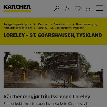
Handlekurv
Ønskeliste
Rengjøringsutstyr
Om Kärcher
Bærekraft
Kultursponsing og
rengjøringsprosjekter
Loreley – St. Goarshausen, Tyskland
LORELEY – ST. GOARSHAUSEN, TYSKLAND
Kärcher rengjør frilufsscenen Loreley
Som et ledd i sin kultursponsing engasjerte Kärcher seg i