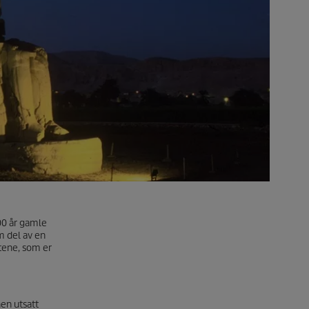
00 år gamle
m del av en
tene, som er
en utsatt