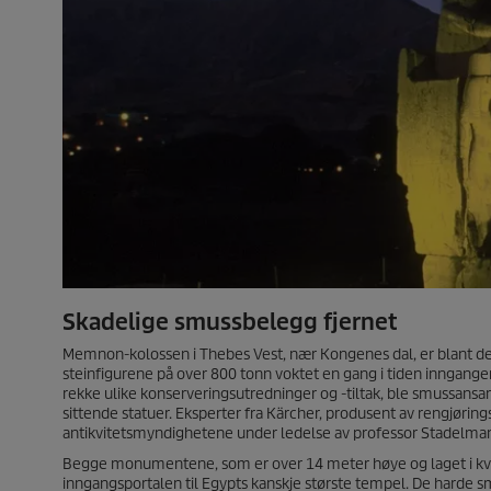
Skadelige smussbelegg fjernet
Memnon-kolossen i Thebes Vest, nær Kongenes dal, er blant de 
steinfigurene på over 800 tonn voktet en gang i tiden inngang
rekke ulike konserveringsutredninger og -tiltak, ble smussansa
sittende statuer. Eksperter fra Kärcher, produsent av rengjørin
antikvitetsmyndighetene under ledelse av professor Stadelmann, t
Begge monumentene, som er over 14 meter høye og laget i kvarts
inngangsportalen til Egypts kanskje største tempel. De harde 