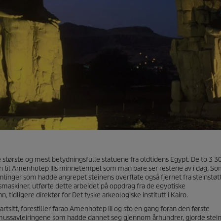
største og mest betydningsfulle statuene fra oldtidens Egypt. De to 3 3
en til Amenhotep IIIs minnetempel som man bare ser restene av i dag. So
mlinger som hadde angrepet steinens overflate også fjernet fra steinstøt
gsmaskiner, utførte dette arbeidet på oppdrag fra de egyptiske
idligere direktør for Det tyske arkeologiske institutt i Kairo.
itt, forestiller farao Amenhotep III og sto en gang foran den første
smussavleiringene som hadde dannet seg gjennom århundrer, gjorde stein