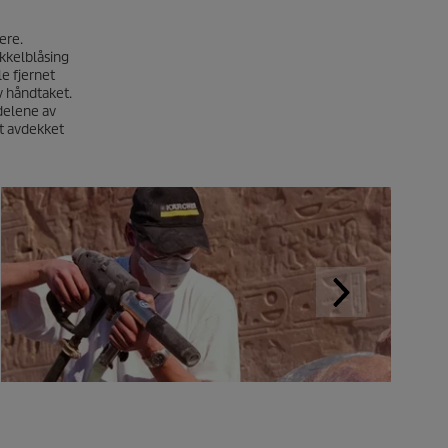
ere.
ikkelblåsing
e fjernet
v håndtaket.
 delene av
t avdekket