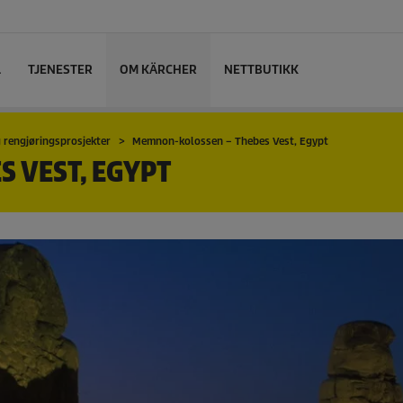
L
TJENESTER
OM KÄRCHER
NETTBUTIKK
 rengjøringsprosjekter
Memnon-kolossen – Thebes Vest, Egypt
 VEST, EGYPT