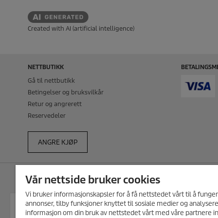
Created with AI (artificial intelligence)
NETTBUTIKK
BETALINGSM
Gå til nettbutikk
Betingelser og bruksvilkår
Retur og angrerett
Reservedeler
ANGRE KJØP
Vår nettside bruker cookies
HOVEDKONTOR
JURIDISK I
Vi bruker informasjonskapsler for å få nettstedet vårt til å funge
Kärcher AS
Ansvarsfrask
annonser, tilby funksjoner knyttet til sosiale medier og analysere
MELD DEG PÅ VÅRT NYHETSBREV!
Stanseveien 31, 0976 Oslo
Cookie Policy
informasjon om din bruk av nettstedet vårt med våre partnere i
Få 10% rabatt på ditt neste kjøp i vår
Pb 114 Grorud, 0905 Oslo
Personverne