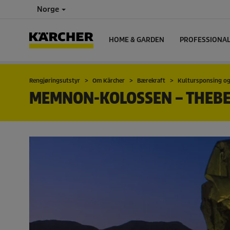
Norge
HOME & GARDEN
PROFESSIONA
Rengjøringsutstyr
Om Kärcher
Bærekraft
Kultursponsing og
MEMNON-KOLOSSEN – THEBES