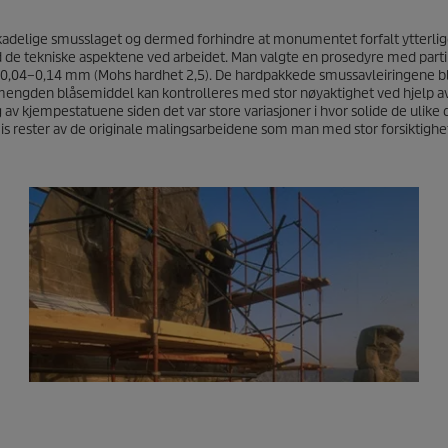
kadelige smusslaget og dermed forhindre at monumentet forfalt ytterlig
ed de tekniske aspektene ved arbeidet. Man valgte en prosedyre med part
e 0,04–0,14 mm (Mohs hardhet 2,5). De hardpakkede smussavleiringene bl
g mengden blåsemiddel kan kontrolleres med stor nøyaktighet ved hjelp a
 av kjempestatuene siden det var store variasjoner i hvor solide de ulike
s rester av de originale malingsarbeidene som man med stor forsiktighe