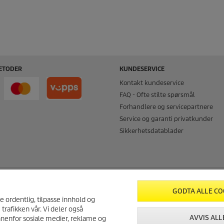
ETODER
KUNDESERVICE
Kontakt kundeservice
FAQ - Ofte stilte spørsmål
Forhandlere og servicepartnere
Service og garanti privatkunder
Sikkerhetsdatablader
NFORMASJON
SERTIFISERT MILJØFYRTÅRN
GODTA ALLE CO
re ordentlig, tilpasse innhold og
rivelse
 trafikken vår. Vi deler også
AVVIS ALL
nnenfor sosiale medier, reklame og
rklæring