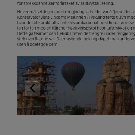
for sprekkdannelser forårsaket av saltkrystallisering.
Hovedmålsettingen med rengjøringsarbeidet var å fjerne det s
Konservator Jens Linke fra Mellingen i Tyskland førte tilsyn m
hvor det ble brukt ultrafint kalsiumkarbonat med kornstørrels
lag for lag med en Kärcher høytrykkspistol hvor lufttrykket o
Dette ga teamet den fleksibiliteten de trengte under rengjøring
steinoverflatene var. Overraskende nok oppdaget man undervei
uten å ødelegge dem.