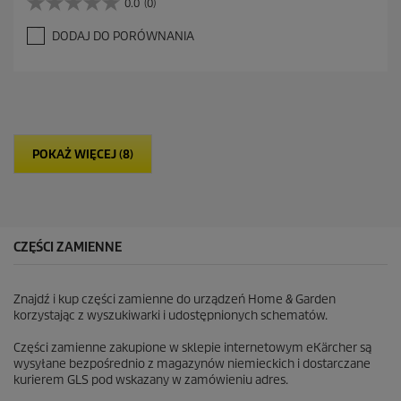
0.0
(0)
0
.
DODAJ DO PORÓWNANIA
0
n
a
5
g
w
i
POKAŻ WIĘCEJ (8)
a
z
d
e
k
.
CZĘŚCI ZAMIENNE
Znajdź i kup części zamienne do urządzeń Home & Garden
korzystając z wyszukiwarki i udostępnionych schematów.
Części zamienne zakupione w sklepie internetowym eKärcher są
wysyłane bezpośrednio z magazynów niemieckich i dostarczane
kurierem GLS pod wskazany w zamówieniu adres.