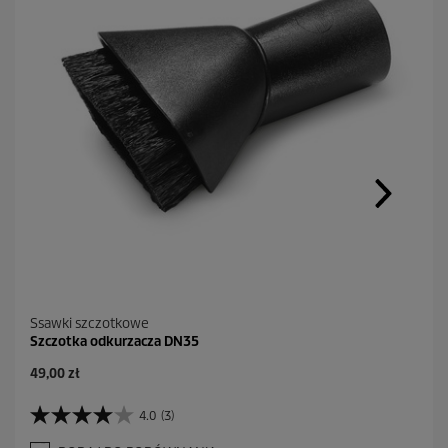
Ssawki szczotkowe
Szczotka odkurzacza DN35
A
49,00 zł
k
t
4.0
(3)
4
u
.
a