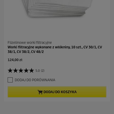
Flizelinowe worki filtracyjne
Worki filtracyjne wykonane z włókniny, 10 szt., CV 30/1, CV
38/1, CV 38/2, CV 48/2
A
124,00 zł
k
t
5.0
(2)
5
u
.
a
DODAJ DO PORÓWNANIA
0
l
n
n
a
a
DODAJ DO KOSZYKA
5
c
g
e
w
n
i
a
a