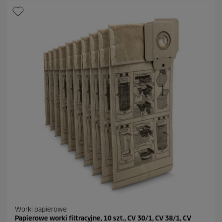
z
d
e
k
.
2
R
e
c
e
n
z
j
i
Worki papierowe
Papierowe worki filtracyjne, 10 szt., CV 30/1, CV 38/1, CV