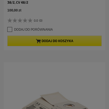
38/2, CV 48/2
A
100,00 zł
k
t
0.0
(0)
0
u
.
a
DODAJ DO PORÓWNANIA
0
l
n
n
a
a
DODAJ DO KOSZYKA
5
c
g
e
w
n
i
a
a
z
d
e
k
.