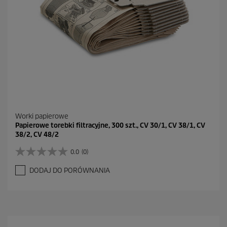
Worki papierowe
Papierowe torebki filtracyjne, 300 szt., CV 30/1, CV 38/1, CV
38/2, CV 48/2
0.0
(0)
0
.
DODAJ DO PORÓWNANIA
0
n
a
5
g
w