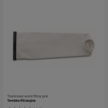
i
a
z
d
e
k
.
Tkaninowe worki filtracyjne
Torebka filtracyjna