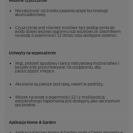
Mobilne czyszczenie
Niezależność od źródła zasilania dzięki technologii
akumulatorowej.
Czyszczenie jest również możliwe bez podłączenia do
wody dzięki wężowi ssącemu lub wózkowi ze zbiornikiem
na wodę o pojemności 12 litrów (oba dostępne osobno).
Uchwyty na wyposażenie
Wąż, pistolet spustowy i lancę natryskową można łatwo i
bezpiecznie przechowywać na urządzeniu, aby
zaoszczędzić miejsce.
Akcesoria są zawsze pod ręką, nawet w podróży.
Wózek na wodę o pojemności 12 l z możliwością
wielokrotnego napełniania jest dostępny jako akcesorium
opcjonalne.
Aplikacja Home & Garden
Aplikacja Kärcher Home & Garden zrobi z Ciebie eksperta w