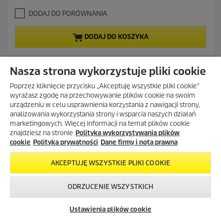
u
.
a
DODAJ DO PORÓWNANIA
9
l
n
n
a
a
DODAJ DO KOSZYKA
5
c
g
e
w
n
Nasza strona wykorzystuje pliki cookie
i
a
a
Poprzez kliknięcie przycisku „Akceptuję wszystkie pliki cookie”
z
wyrażasz zgodę na przechowywanie plików cookie na swoim
d
POKAŻ WIĘCEJ (5)
urządzeniu w celu usprawnienia korzystania z nawigacji strony,
e
analizowania wykorzystania strony i wsparcia naszych działań
k
.
marketingowych. Więcej informacji na temat plików cookie
1
znajdziesz na stronie
Polityka wykorzystywania plików
4
cookie
Polityka prywatności
Dane firmy i nota prawna
R
CZĘŚCI ZAMIENNE
e
AKCEPTUJĘ WSZYSTKIE PLIKI COOKIE
c
e
Znajdź i kup części zamienne do urządzeń Home & Garden
n
ODRZUCENIE WSZYSTKICH
korzystając z wyszukiwarki i udostępnionych schematów.
z
Skontaktuj się z
Okazje w naszym
Newsletter
j
nami!
sklepie
Części zamienne zakupione w sklepie internetowym eKärcher są
Ustawienia plików cookie
i
internetowym
wysyłane bezpośrednio z magazynów niemieckich i dostarczane