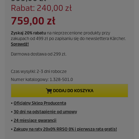
t
O
Rabat: 240,00 zł
a
s
r
A
759,00 zł
z
a
c
c
k
z
Zyskaj 20% rabatu
na nieprzecenione produkty przy
e
zakupach od 499 zł po zapisaniu się do newslettera Kärcher.
ę
t
n
Sprawdź!
d
a
z
Darmowa dostawa od 299 zł.
u
a
s
a
Czas wysyłki: 2-3 dni robocze
z
Numer katalogowy:
1.328-501.0
l
DODAJ DO KOSZYKA
n
■
Oficjalny Sklep Producenta
a
■
30 dni na odstąpienie od umowy
c
■
24 miesiące gwarancji
■
Zakupy na raty 20x0% RRSO 0% i pierwsza rata gratis!
e