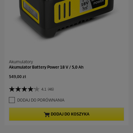
n
z
j
i
Akumulatory
Akumulator Battery Power 18 V / 5,0 Ah
A
549,00 zł
k
t
4.1
(46)
4
u
.
a
DODAJ DO PORÓWNANIA
1
l
n
n
a
a
DODAJ DO KOSZYKA
5
c
g
e
w
n