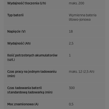
Wydajność tłoczenia (l/h)
maks. 200
Typ baterii
Wymienna bateria
litowo-jonowa
Napięcie (V)
18
Wydajność (Ah)
2,5
Ilość potrzebnych akumulatorów
1
(szt.)
Czas pracy na jednym ładowaniu
maks. 12 (2,5 Ah)
(min)
Czas ładowania baterii
300
standardową ładowarką (min)
Moc znamionowa (A)
0,5