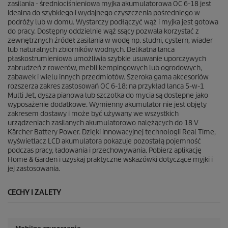
4
zasilania - średniociśnieniowa myjka akumulatorowa OC 6-18 jest
R
idealna do szybkiego i wydajnego czyszczenia pośredniego w
e
podróży lub w domu. Wystarczy podłączyć wąż i myjka jest gotowa
c
do pracy. Dostępny oddzielnie wąż ssący pozwala korzystać z
e
zewnętrznych źródeł zasilania w wodę np. studni, cystern, wiader
n
lub naturalnych zbiorników wodnych. Delikatna lanca
z
płaskostrumieniowa umożliwia szybkie usuwanie uporczywych
j
zabrudzeń z rowerów, mebli kempingowych lub ogrodowych,
i
zabawek i wielu innych przedmiotów. Szeroka gama akcesoriów
rozszerza zakres zastosowań OC 6-18: na przykład lanca 5-w-1
Multi Jet, dysza pianowa lub szczotka do mycia są dostepne jako
wyposażenie dodatkowe. Wymienny akumulator nie jest objęty
zakresem dostawy i może być używany we wszystkich
urządzeniach zasilanych akumulatorowo nalężących do 18 V
Kärcher Battery Power. Dzięki innowacyjnej technologii Real Time,
wyświetlacz LCD akumulatora pokazuje pozostałą pojemność
podczas pracy, ładowania i przechowywania. Pobierz aplikację
Home & Garden i uzyskaj praktyczne wskazówki dotyczące myjki i
jej zastosowania.
CECHY I ZALETY