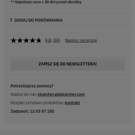
** Najniższa cena z 30 dni przed obniżką
n
a
DODAJ DO PORÓWNANIA
4.8
(38)
Napisz recenzję
ZAPISZ SIĘ DO NEWSLETTERA!
Potrzebujesz pomocy?
Napisz do nas:
ekarcher.pl@karcher.com
Bezpieczeństwo produktów:
kontakt
Zadzwoń: 12 63 97 105