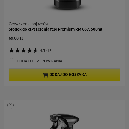
Czyszczenie pojazdów
Środek do czyszczenia felg Premium RM 667, 500ml
A
69,00 zł
k
t
4.5
(12)
4
u
.
a
DODAJ DO PORÓWNANIA
5
l
n
n
a
a
DODAJ DO KOSZYKA
5
c
g
e
w
n
i
a
a
z
d
e
k
.