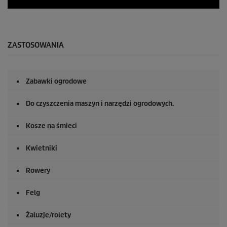
0
s
e
k
u
ZASTOSOWANIA
n
d
y
z
Zabawki ogrodowe
0
s
e
Do czyszczenia maszyn i narzędzi ogrodowych.
k
u
n
Kosze na śmieci
d
y
Kwietniki
Rowery
Felg
Żaluzje/rolety