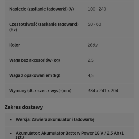
Napięcie (zasilanie ładowarki) (V)
100 - 240
Częstotliwość (zasilanie ładowarki)
50 - 60
(
Hz
)
Kolor
żółty
Waga bez akcesoriów (kg)
2,5
Waga z opakowaniem (kg)
4,5
Wymiary (dł. x szer. x wys.) (mm)
384 x 241 x 204
Zakres dostawy
Wersja: Zawiera akumulator i ładowarkę
Akumulator: Akumulator Battery Power 18 V / 2.5 Ah (1
szt.)