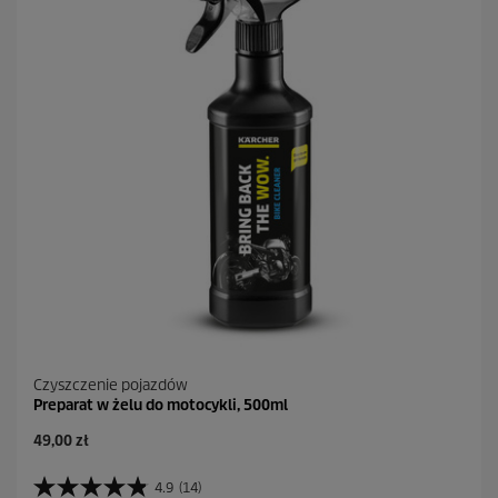
.
5
R
e
c
e
n
z
j
i
Czyszczenie pojazdów
Preparat w żelu do motocykli, 500ml
A
49,00 zł
k
t
4.9
(14)
4