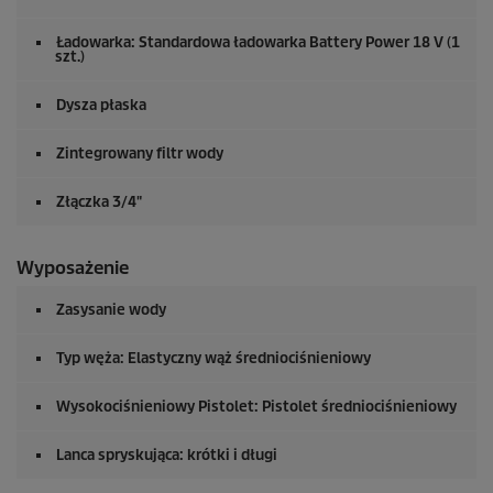
Ładowarka: Standardowa ładowarka Battery Power 18 V (1
szt.)
Dysza płaska
Zintegrowany filtr wody
Złączka 3/4"
Wyposażenie
Zasysanie wody
Typ węża: Elastyczny wąż średniociśnieniowy
Wysokociśnieniowy Pistolet: Pistolet średniociśnieniowy
Lanca spryskująca: krótki i długi