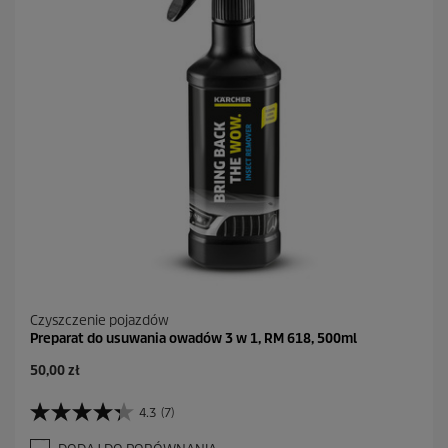
1
2
R
e
c
e
n
z
j
i
Czyszczenie pojazdów
Preparat do usuwania owadów 3 w 1, RM 618, 500ml
A
50,00 zł
k
t
4.3
(7)
4
u
.
a