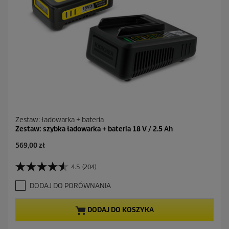
e
n
z
j
i
Zestaw: ładowarka + bateria
Zestaw: szybka ładowarka + bateria 18 V / 2.5 Ah
A
569,00 zł
k
t
4.5
(204)
4
u
.
a
DODAJ DO PORÓWNANIA
5
l
n
n
a
a
DODAJ DO KOSZYKA
5
c
g
e