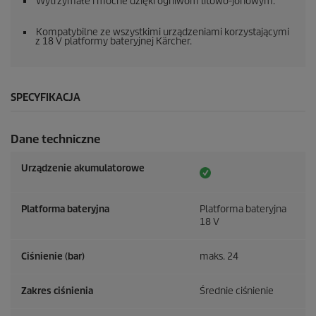
Wytrzymałe i mocne dzięki ogniwom litowo-jonowym.
Kompatybilne ze wszystkimi urządzeniami korzystającymi
z 18 V platformy bateryjnej Kärcher.
SPECYFIKACJA
Dane techniczne
Urządzenie akumulatorowe
Platforma bateryjna
Platforma bateryjna
18 V
Ciśnienie (bar)
maks. 24
Zakres ciśnienia
Średnie ciśnienie