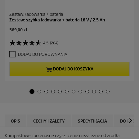
Zestaw: ładowarka + bateria
Zestaw: szybka ładowarka + bateria 18 V / 2.5 Ah
A
569,00 zł
k
t
4.5
(204)
4
u
.
a
DODAJ DO PORÓWNANIA
5
l
n
n
a
a
DODAJ DO KOSZYKA
5
c
g
e
w
n
i
a
a
z
d
e
k
OPIS
CECHY I ZALETY
SPECYFIKACJA
DO POBR
.
2
0
Kompaktowe i przenośne czyszczenie niezależne od źródła