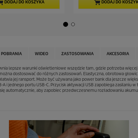
a
a
DODAJ DO KOSZYKA
DODAJ DO KOSZY
5
c
g
e
w
n
i
a
a
z
d
e
k
 POBRANIA
WIDEO
ZASTOSOWANIA
AKCESORIA
.
1
1
ia lepsze warunki oświetleniowe wszędzie tam, gdzie potrzeba więcej ś
8
żna dostosować do różnych zastosowań. Elastyczna, obrotowa głowica
R
atwia jej ransport. Może być używana jako power bank dla jeszcze większ
e
A i jednego portu USB-C. Przycisk aktywacji USB zapobiega zasilaniu w 
c
 się automatycznie, aby zapobiec przedwczesnemu rozładowaniu akumul
e
n
z
j
i