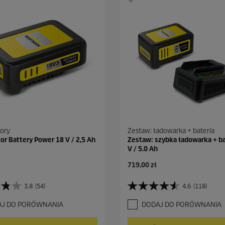
ory
Zestaw: ładowarka + bateria
r Battery Power 18 V / 2,5 Ah
Zestaw: szybka ładowarka + ba
V / 5.0 Ah
A
719,00 zł
k
t
3.8
(54)
4.6
(118)
4
u
.
a
AJ DO PORÓWNANIA
DODAJ DO PORÓWNANIA
6
l
n
n