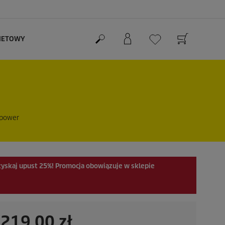
RNETOWY
 power
zyskaj upust
25%
! Promocja obowiązuje w sklepie
A
219,00 zł