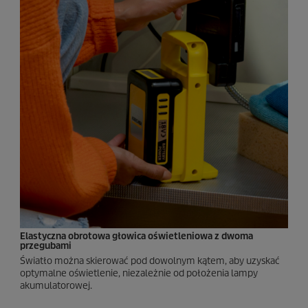
Elastyczna obrotowa głowica oświetleniowa z dwoma
przegubami
Światło można skierować pod dowolnym kątem, aby uzyskać
optymalne oświetlenie, niezależnie od położenia lampy
akumulatorowej.