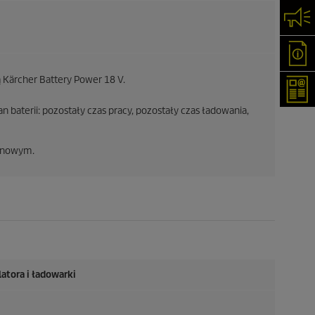
Skon
Oka
 Kärcher Battery Power 18 V.
New
n baterii: pozostały czas pracy, pozostały czas ładowania,
jonowym.
atora i ładowarki