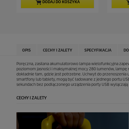
a
a
a
a
DODAJ DO KOSZYKA
5
5
c
c
g
g
e
e
w
w
n
n
i
i
a
a
a
a
z
z
d
d
e
e
k
k
OPIS
CECHY I ZALETY
SPECYFIKACJA
DO
.
.
2
5
0
4
Poręczna, zasilana akumulatorowo lampa wielofunkcyjna zapewn
4
R
poziomom jasności i maksymalnej mocy 280 lumenów, lampę mo
R
e
dokładnie tam, gdzie jest potrzebne. Uchwyt do przenoszenia uł
e
c
smartfony lub tablety, mogą być ładowane z jednego portu USB-
c
e
sekundach bez podłączonego urządzenia porty USB wyłączają
e
n
n
z
CECHY I ZALETY
z
j
j
i
i