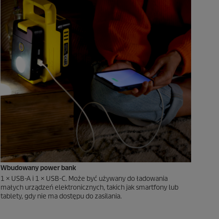
Wbudowany power bank
1 × USB-A i 1 × USB-C. Może być używany do ładowania
małych urządzeń elektronicznych, takich jak smartfony lub
tablety, gdy nie ma dostępu do zasilania.