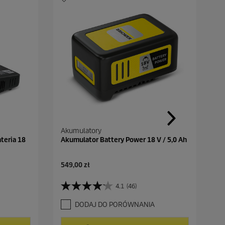
Akumulatory
teria 18
Akumulator Battery Power 18 V / 5,0 Ah
A
549,00 zł
k
t
4.1
(46)
4
u
.
a
DODAJ DO PORÓWNANIA
1
l
n
n