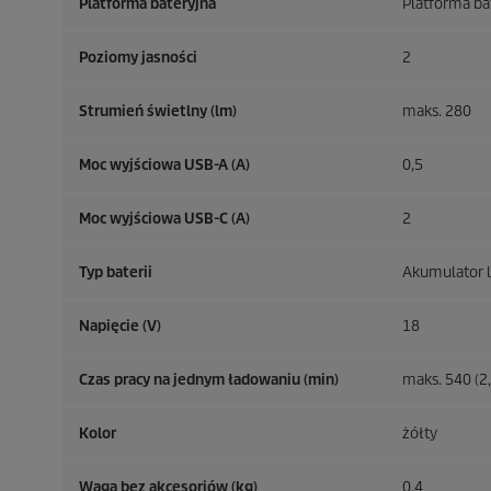
Platforma bateryjna
Platforma ba
Poziomy jasności
2
Strumień świetlny (lm)
maks. 280
Moc wyjściowa USB-A (A)
0,5
Moc wyjściowa USB-C (A)
2
Typ baterii
Akumulator 
Napięcie (V)
18
Czas pracy na jednym ładowaniu (min)
maks. 540 (2,
Kolor
żółty
Waga bez akcesoriów (kg)
0,4