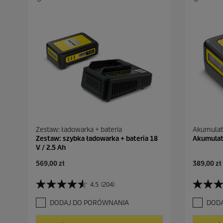
Zestaw: ładowarka + bateria
Akumulat
Zestaw: szybka ładowarka + bateria 18
Akumulato
V / 2.5 Ah
A
A
569,00 zł
389,00 zł
k
k
t
t
4.5
(204)
4
3
u
u
.
.
a
a
DODAJ DO PORÓWNANIA
DOD
5
8
l
l
n
n
n
n