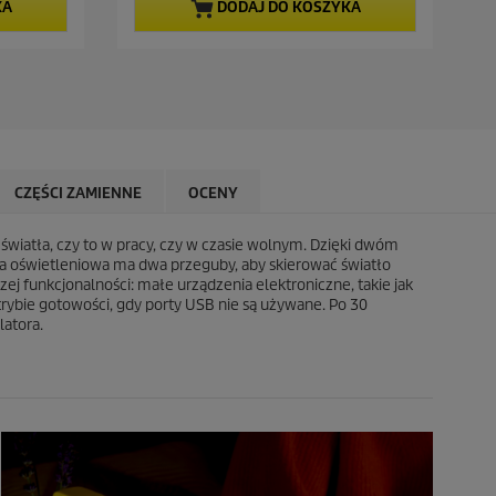
a
a
KA
DODAJ DO KOSZYKA
5
c
g
e
w
n
i
a
a
z
d
e
k
CZĘŚCI ZAMIENNE
OCENY
.
4
6
wiatła, czy to w pracy, czy w czasie wolnym. Dzięki dwóm
R
 oświetleniowa ma dwa przeguby, aby skierować światło
e
ej funkcjonalności: małe urządzenia elektroniczne, takie jak
c
trybie gotowości, gdy porty USB nie są używane. Po 30
e
atora.
n
z
j
i