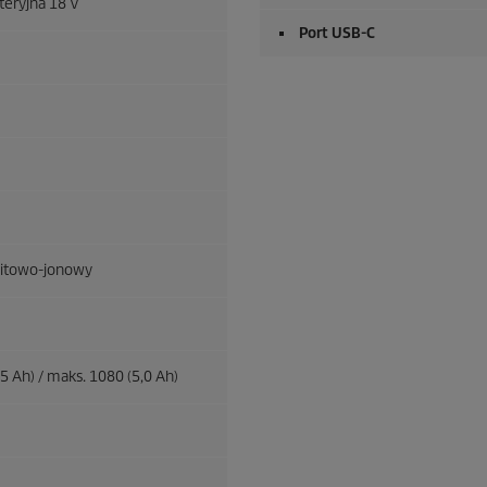
teryjna 18 V
Port USB-C
litowo-jonowy
5 Ah) / maks. 1080 (5,0 Ah)