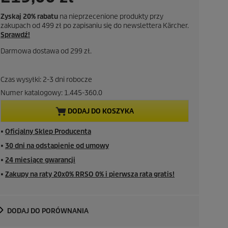
k
Zyskaj 20% rabatu
na nieprzecenione produkty przy
zakupach od 499 zł po zapisaniu się do newslettera Kärcher.
t
Sprawdź!
Darmowa dostawa od 299 zł.
u
a
Czas wysyłki: 2-3 dni robocze
Numer katalogowy:
1.445-360.0
l
DODAJ DO KOSZYKA
n
■
Oficjalny Sklep Producenta
a
■
30 dni na odstąpienie od umowy
c
■
24 miesiące gwarancji
■
Zakupy na raty 20x0% RRSO 0% i pierwsza rata gratis!
e
n
DODAJ DO PORÓWNANIA
a