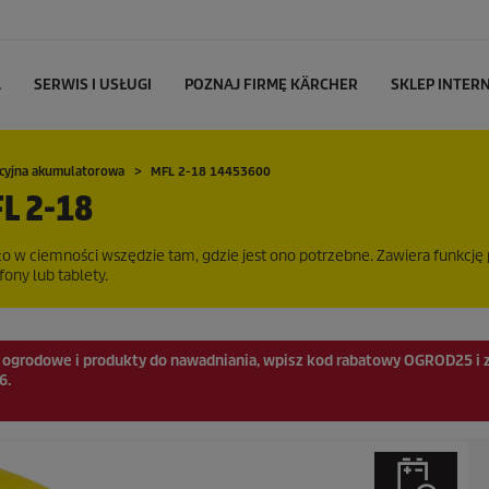
L
SERWIS I USŁUGI
POZNAJ FIRMĘ KÄRCHER
SKLEP INTE
cyjna akumulatorowa
MFL 2-18 14453600
 2-18
o w ciemności wszędzie tam, gdzie jest ono potrzebne. Zawiera funkcję
ony lub tablety.
a ogrodowe i produkty do nawadniania, wpisz kod rabatowy
OGROD25
i 
6.