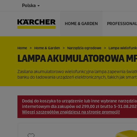
Polska
HOME & GARDEN
PROFESSIONA
Home
Home & Garden
Narzędzia ogrodowe
Lampa wielofunk
LAMPA AKUMULATOROWA MFL
Zasilana akumulatorowo wielofunkcyjna lampa zapewnia światł
banku do ładowania urządzeń elektronicznych, takich jak smartf
Dodaj do koszyka to urządzenie lub inne wybrane narzędzi
internetowym dla zakupów od 299,00 zł brutto 5-31.08.202
Więcej szczegółów znajdziesz na stronie promocji!