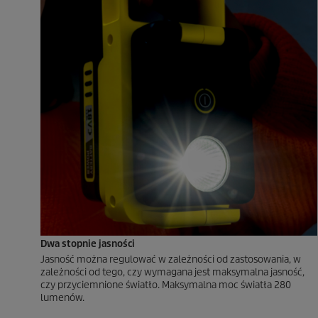
Dwa stopnie jasności
Jasność można regulować w zależności od zastosowania, w
zależności od tego, czy wymagana jest maksymalna jasność,
czy przyciemnione światło. Maksymalna moc światła 280
lumenów.