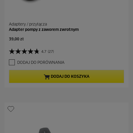
Adaptery / przyłącza
Adapter pompy z zaworem zwrotnym
A
39,00 zł
k
t
4.7
(27)
4
u
.
a
DODAJ DO PORÓWNANIA
7
l
n
n
a
a
DODAJ DO KOSZYKA
5
c
g
e
w
n
i
a
a
z
d
e
k
.