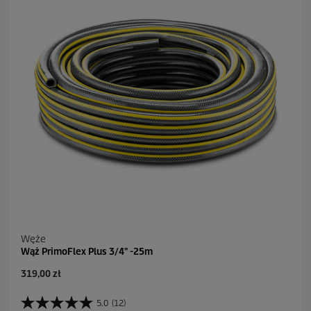
.
2
4
R
e
c
e
n
z
j
i
Węże
Wąż PrimoFlex Plus 3/4" -25m
A
319,00 zł
k
t
5.0
(12)
5
u