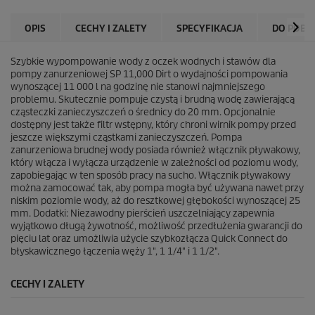
e
k
OPIS
CECHY I ZALETY
SPECYFIKACJA
DO POBR
.
2
7
Szybkie wypompowanie wody z oczek wodnych i stawów dla
R
pompy zanurzeniowej SP 11,000 Dirt o wydajności pompowania
e
wynoszącej 11 000 l na godzinę nie stanowi najmniejszego
c
problemu. Skutecznie pompuje czystą i brudną wodę zawierającą
e
cząsteczki zanieczyszczeń o średnicy do 20 mm. Opcjonalnie
n
dostępny jest także filtr wstępny, który chroni wirnik pompy przed
z
jeszcze większymi cząstkami zanieczyszczeń. Pompa
j
zanurzeniowa brudnej wody posiada również włącznik pływakowy,
i
który włącza i wyłącza urządzenie w zależności od poziomu wody,
zapobiegając w ten sposób pracy na sucho. Włącznik pływakowy
można zamocować tak, aby pompa mogła być używana nawet przy
niskim poziomie wody, aż do resztkowej głębokości wynoszącej 25
mm. Dodatki: Niezawodny pierścień uszczelniający zapewnia
wyjątkowo długą żywotność, możliwość przedłużenia gwarancji do
pięciu lat oraz umożliwia użycie szybkozłącza
Quick Connect
do
błyskawicznego łączenia węży 1", 1 1/4" i 1 1/2".
CECHY I ZALETY