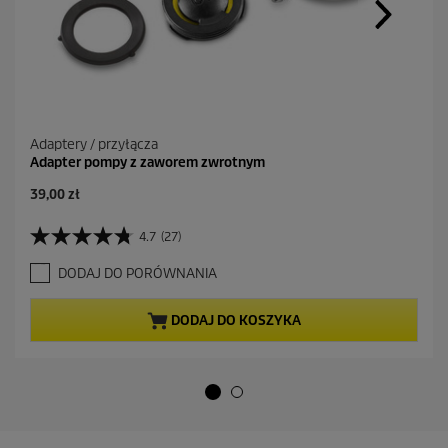
Adaptery / przyłącza
Adapter pompy z zaworem zwrotnym
A
39,00 zł
k
t
4.7
(27)
4
u
.
a
DODAJ DO PORÓWNANIA
7
l
n
n
a
a
DODAJ DO KOSZYKA
5
c
g
e
w
n
i
a
a
z
d