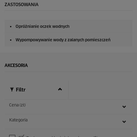
u
ZASTOSOWANIA
n
d
y
z
Opróżnianie oczek wodnych
0
s
e
Wypompowywanie wody z zalanych pomieszczeń
k
u
n
d
y
AKCESORIA
Filtr
Cena (zł)
Kategoria