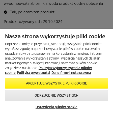
Nasza strona wykorzystuje pliki cookie
Z KODEM OGROD25
Poprzez kliknięcie przycisku „Akceptuję wszystkie pliki cookie”
RABAT 25% NA NARZĘDZIA
wyrażasz zgodę na przechowywanie plików cookie na swoim
OGRODOWE I PRODUKTY DO
urządzeniu w celu usprawnienia korzystania z nawigacji strony,
NAWADNIANIA!
analizowania wykorzystania strony i wsparcia naszych działań
Z kodem
OGROD25
rabat
25%
na
marketingowych. Więcej informacji na temat plików cookie
narzędzia ogrodowe i produkty
znajdziesz na stronie
Polityka wykorzystywania plików
do nawadniania przy zakupach od
cookie
Polityka prywatności
Dane firmy i nota prawna
299 zł!
Kod:
AKCEPTUJĘ WSZYSTKIE PLIKI COOKIE
ODRZUCENIE WSZYSTKICH
SKOPIUJ KOD
Skontaktuj się z
Okazje w naszym
Newsletter
nami!
sklepie
Ustawienia plików cookie
internetowym