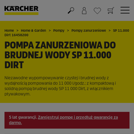
Koszyk
Lista życzeń
Home
Home & Garden
Pompy
Pompy zanurzeniowe
SP 11.000
Dirt 16458200
POMPA ZANURZENIOWA DO
BRUDNEJ WODY SP 11.000
DIRT
Niezawodne wypompowywanie czystej i brudnej wody z
wydajnością pompowania do 11 000 l/godz.: z kompaktową i
solidną pompą brudnej wody SP 11 000 Dirt, z włącznikiem
pływakowym.
5 lat gwarancji.
Zarejestruj pompę i przedłuż gwarancję za
darmo.