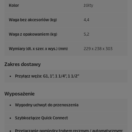
Kolor
żółty
Waga bez akcesoriów (kg)
4,4
Waga z opakowaniem (kg)
5,2
Wymiary (dł. x szer. x wys.) (mm)
229 x 238 x 303
Zakres dostawy
Przyłącz węża: G1, 1”, 1 1/4”, 1 1/2”
Wyposażenie
Wygodny uchwyt do przenoszenia
Szybkozłącze
Quick Connect
Przełączanie pomiędzy trybem ręcznym / automatycznym: