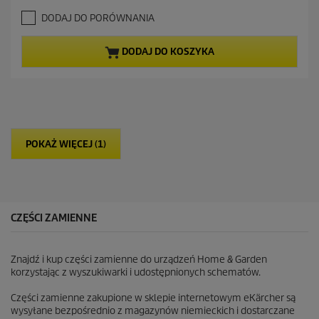
.
a
DODAJ DO PORÓWNANIA
0
l
n
n
a
a
DODAJ DO KOSZYKA
5
c
g
e
w
n
i
a
a
z
d
POKAŻ WIĘCEJ (1)
e
k
.
1
2
R
CZĘŚCI ZAMIENNE
e
c
e
Znajdź i kup części zamienne do urządzeń Home & Garden
n
korzystając z wyszukiwarki i udostępnionych schematów.
z
j
Części zamienne zakupione w sklepie internetowym eKärcher są
i
wysyłane bezpośrednio z magazynów niemieckich i dostarczane