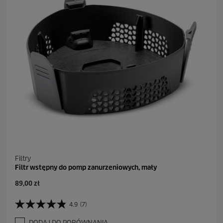
2
7
R
e
c
e
n
z
j
i
Filtry
Filtr wstępny do pomp zanurzeniowych, mały
A
89,00 zł
k
t
4.9
(7)
4
u
.
a
DODAJ DO PORÓWNANIA