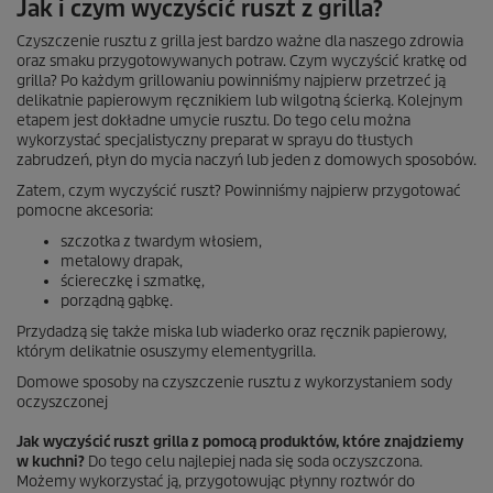
Jak i czym wyczyścić ruszt z grilla?
Czyszczenie rusztu z grilla jest bardzo ważne dla naszego zdrowia
oraz smaku przygotowywanych potraw. Czym wyczyścić kratkę od
grilla? Po każdym grillowaniu powinniśmy najpierw przetrzeć ją
delikatnie papierowym ręcznikiem lub wilgotną ścierką. Kolejnym
etapem jest dokładne umycie rusztu. Do tego celu można
wykorzystać specjalistyczny preparat w sprayu do tłustych
zabrudzeń, płyn do mycia naczyń lub jeden z domowych sposobów.
Zatem, czym wyczyścić ruszt? Powinniśmy najpierw przygotować
pomocne akcesoria:
szczotka z twardym włosiem,
metalowy drapak,
ściereczkę i szmatkę,
porządną gąbkę.
Przydadzą się także miska lub wiaderko oraz ręcznik papierowy,
którym delikatnie osuszymy elementygrilla.
Domowe sposoby na czyszczenie rusztu z wykorzystaniem sody
oczyszczonej
Jak wyczyścić ruszt grilla z pomocą produktów, które znajdziemy
w kuchni?
Do tego celu najlepiej nada się soda oczyszczona.
Możemy wykorzystać ją, przygotowując płynny roztwór do