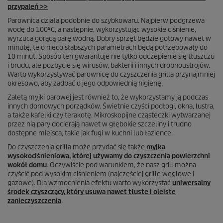
przypaleń >>
Parownica działa podobnie do szybkowaru. Najpierw podgrzewa
wodę do 100ºC, a następnie, wykorzystując wysokie ciśnienie,
wyrzuca gorącą parę wodną. Dobry sprzęt będzie gotowy nawet w
minutę, te o nieco słabszych parametrach będą potrzebowały do
10 minut. Sposób ten gwarantuje nie tylko odczepienie się tłuszczu
i brudu, ale pozbycie się wirusów, bakterii i innych drobnoustrojów.
Warto wykorzystywać parownicę do czyszczenia grilla przynajmniej
okresowo, aby zadbać o jego odpowiednią higienę.
Zaletą myjki parowej jest również to, że wykorzystamy ją podczas
innych domowych porządków. Świetnie czyści podłogi, okna, lustra,
a także kafelki czy terakotę. Mikroskopijne cząsteczki wytwarzanej
przez nią pary docierają nawet w głębokie szczeliny i trudno
dostępne miejsca, takie jak fugi w kuchni lub łazience.
Do czyszczenia grilla może przydać się także
myjka
wysokociśnieniowa, której używamy do czyszczenia powierzchni
wokół domu
. Oczywiście pod warunkiem, że nasz grill można
czyścić pod wysokim ciśnieniem (najczęściej grille węglowe i
gazowe). Dla wzmocnienia efektu warto wykorzystać
uniwersalny
środek czyszczący, który usuwa nawet tłuste i oleiste
zanieczyszczenia
.