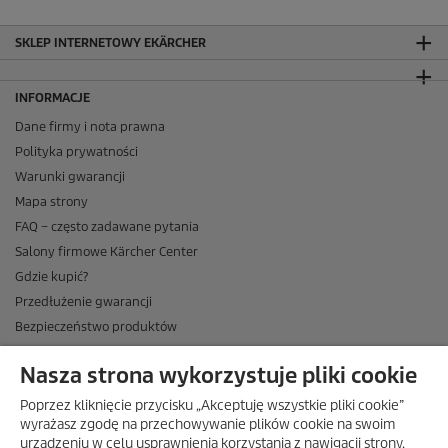
SKLEP INTERNETOWY EKÄRCHER
INFORMACJE
Dane firmy i nota prawna
Polityka prywatności
Warunki gwarancji
Mapa strony
FAQ – często zadawane pytania
Salony firmowe Kärcher Center
Gdzie kupić?
Przedłużenie gwarancji
Bezpieczeństwo produktów
Newsletter Kärcher
Nasza strona wykorzystuje pliki cookie
ADRES
Poprzez kliknięcie przycisku „Akceptuję wszystkie pliki cookie”
BIURO OBSŁUGI KLIENTA
wyrażasz zgodę na przechowywanie plików cookie na swoim
urządzeniu w celu usprawnienia korzystania z nawigacji strony,