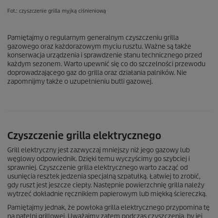
Fot.: czyszczenie grilla myjką ciśnieniową
Pamiętajmy o regularnym generalnym czyszczeniu grilla
gazowego oraz każdorazowym myciu rusztu. Ważne są także
konserwacja urządzenia i sprawdzenie stanu technicznego przed
każdym sezonem. Warto upewnić się co do szczelności przewodu
doprowadzającego gaz do grilla oraz działania palników. Nie
zapomnijmy także o uzupełnieniu butli gazowej.
Czyszczenie grilla elektrycznego
Grill elektryczny jest zazwyczaj mniejszy niż jego gazowy lub
węglowy odpowiednik. Dzięki temu wyczyścimy go szybciej i
sprawniej. Czyszczenie grilla elektrycznego warto zacząć od
usunięcia resztek jedzenia specjalną szpatułką. Łatwiej to zrobić,
gdy ruszt jest jeszcze ciepły. Następnie powierzchnię grilla należy
wytrzeć dokładnie ręcznikiem papierowym lub miękką ściereczką.
Pamiętajmy jednak, że powłoka grilla elektrycznego przypomina tę
na patelni grillowej. Uważajmy zatem podczas czyszczenia, by jej