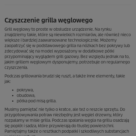
Czyszczenie grilla węglowego
Grill węglowy to proste w obsłudze urządzenie. Na rynku
znajdziemy takie, które są niewielkich rozmiarów, ale również nieco
większe i bardziej zaawansowane technologicznie. Możemy
zaopatrzyć się w podstawowego grilla na nóżkach bez pokrywy lub
zdecydować się na model wyposażony w dodatkowe półki
przypominający wyglądem grill gazowy. Bez względu jednak na to,
jakim grillem węglowym dysponujemy, potrzebuje on regularnego
czyszczenia.
Podczas grillowania brudzi się ruszt, a także inne elementy, takie
jak:
pokrywa,
obudowa,
półka pod misą grilla.
Musimy pamiętać nie tylko o kratce, ale też o reszcie sprzętu. Do
przygotowywania potraw niezbędny jest węgiel drzewny, który
rozpalamy w misie grilla. Podczas spalania węgla na grillu osadzają
się popiół i sadza, które przywierają do tłustej powierzchni.
Pamiętajmy także o resztkach podpałki i szkodliwych substancjach