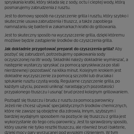
spryskania kratki, który składa się z sody, octu i ciepłej wody, którą
posmarujemy zabrudzenia z rusztu.
Jest to domowy sposób na czyszczenie grilla i rusztu, który szybko i
skutecznie usuwa zabrudzenia i tłuszcz, a także zapobiega
namnażaniu się bakterii w zakamarkach kratki do grillowania.
Jest to skuteczny sposób na wyczyszczenie grilla, dzięki któremu
możliwe będzie zastąpienie środków do czyszczenia grilla.
Jak dokładnie przygotować preparat do czyszczenia grilla?
Aby
pozbyć się zabrudzeń, potrzebujemy opakowania sody
oczyszczonej na litr wody. Składniki należy dokładnie wymieszać, a
następnie wystarczy spryskać za pomocą spryskiwacza po stali
nierdzewnej i pozostawić na kilka minut. Kolejnym krokiem jest
dokładne wyczyszczenie za pomocą szczotki lub druciaka i
spłukanie rusztu czystą wodą. Regularne czyszczenie grilla, po
każdym użyciu, pozwoli uniknąć narastających pozostałości
przypalonego tłuszczu i usunąć brud przed kolejnym grillowaniem.
Pozbądź się tłuszczu i brudu z rusztu za pomocą parownicy
Jeżeli nie chcesz używać specjalistycznych środków chemicznych,
które nie zawsze są obojętne dla zdrowia, Innym, szybszym i
bardziej wydajnym sposobem na pozbycie się tłuszczu z grilla jest
wykorzystanie do tego celu parownicy. Jest to sprawdzony sposób,
który usunie nie tylko resztki tłuszczu, ale również brud i bakterie,
dzięki mocy pary wyrzucanej pod wysokim ciśnieniem. W tym