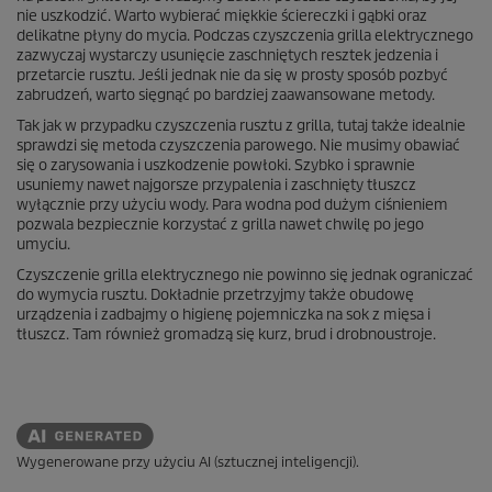
nie uszkodzić. Warto wybierać miękkie ściereczki i gąbki oraz
delikatne płyny do mycia. Podczas czyszczenia grilla elektrycznego
zazwyczaj wystarczy usunięcie zaschniętych resztek jedzenia i
przetarcie rusztu. Jeśli jednak nie da się w prosty sposób pozbyć
zabrudzeń, warto sięgnąć po bardziej zaawansowane metody.
Tak jak w przypadku czyszczenia rusztu z grilla, tutaj także idealnie
sprawdzi się metoda czyszczenia parowego. Nie musimy obawiać
się o zarysowania i uszkodzenie powłoki. Szybko i sprawnie
usuniemy nawet najgorsze przypalenia i zaschnięty tłuszcz
wyłącznie przy użyciu wody. Para wodna pod dużym ciśnieniem
pozwala bezpiecznie korzystać z grilla nawet chwilę po jego
umyciu.
Czyszczenie grilla elektrycznego nie powinno się jednak ograniczać
do wymycia rusztu. Dokładnie przetrzyjmy także obudowę
urządzenia i zadbajmy o higienę pojemniczka na sok z mięsa i
tłuszcz. Tam również gromadzą się kurz, brud i drobnoustroje.
Wygenerowane przy użyciu AI (sztucznej inteligencji).