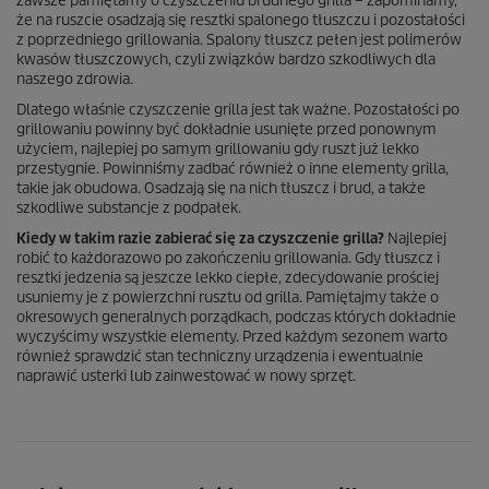
zawsze pamiętamy o czyszczeniu brudnego grilla – zapominamy,
że na ruszcie osadzają się resztki spalonego tłuszczu i pozostałości
z poprzedniego grillowania. Spalony tłuszcz pełen jest polimerów
kwasów tłuszczowych, czyli związków bardzo szkodliwych dla
naszego zdrowia.
Dlatego właśnie czyszczenie grilla jest tak ważne. Pozostałości po
grillowaniu powinny być dokładnie usunięte przed ponownym
użyciem, najlepiej po samym grillowaniu gdy ruszt już lekko
przestygnie. Powinniśmy zadbać również o inne elementy grilla,
takie jak obudowa. Osadzają się na nich tłuszcz i brud, a także
szkodliwe substancje z podpałek.
Kiedy w takim razie zabierać się za czyszczenie grilla?
Najlepiej
robić to każdorazowo po zakończeniu grillowania. Gdy tłuszcz i
resztki jedzenia są jeszcze lekko ciepłe, zdecydowanie prościej
usuniemy je z powierzchni rusztu od grilla. Pamiętajmy także o
okresowych generalnych porządkach, podczas których dokładnie
wyczyścimy wszystkie elementy. Przed każdym sezonem warto
również sprawdzić stan techniczny urządzenia i ewentualnie
naprawić usterki lub zainwestować w nowy sprzęt.