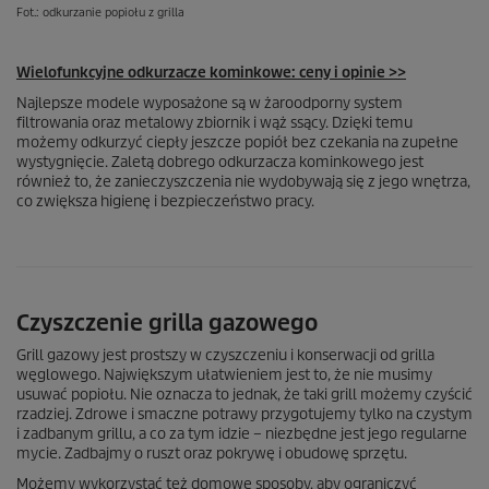
Fot.: odkurzanie popiołu z grilla
Wielofunkcyjne odkurzacze kominkowe: ceny i opinie >>
Najlepsze modele wyposażone są w żaroodporny system
filtrowania oraz metalowy zbiornik i wąż ssący. Dzięki temu
możemy odkurzyć ciepły jeszcze popiół bez czekania na zupełne
wystygnięcie. Zaletą dobrego odkurzacza kominkowego jest
również to, że zanieczyszczenia nie wydobywają się z jego wnętrza,
co zwiększa higienę i bezpieczeństwo pracy.
Czyszczenie grilla gazowego
Grill gazowy jest prostszy w czyszczeniu i konserwacji od grilla
węglowego. Największym ułatwieniem jest to, że nie musimy
usuwać popiołu. Nie oznacza to jednak, że taki grill możemy czyścić
rzadziej. Zdrowe i smaczne potrawy przygotujemy tylko na czystym
i zadbanym grillu, a co za tym idzie – niezbędne jest jego regularne
mycie. Zadbajmy o ruszt oraz pokrywę i obudowę sprzętu.
Możemy wykorzystać też domowe sposoby, aby ograniczyć