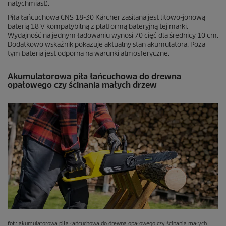
natychmiast).
Piła łańcuchowa CNS 18-30 Kärcher zasilana jest litowo-jonową
baterią 18 V kompatybilną z platformą bateryjną tej marki.
Wydajność na jednym ładowaniu wynosi 70 cięć dla średnicy 10 cm.
Dodatkowo wskaźnik pokazuje aktualny stan akumulatora. Poza
tym bateria jest odporna na warunki atmosferyczne.
Akumulatorowa piła łańcuchowa do drewna
opałowego czy ścinania małych drzew
fot.: akumulatorowa piła łańcuchowa do drewna opałowego czy ścinania małych