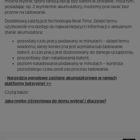
można wybrać sporo tańszą opcję bez baterii w zestawie. Poza tym,
posiadając np. 2 wymienne akumulatory, możemy pracować bez
przerw na ładowanie.
Dodatkową zaletą jest technologia Real Time. Dzięki temu
użytkownik ma dostęp do najważniejszych informacji o aktualnym
stanie akumulatora:
pozostały czas pracy podawany w minutach – dzięki temu
wiadomo, kiedy konieczna jest wymiana lub ładowanie
baterii, a czas pracy jest dostosowany do danego urządzenia,
procentowy stan naładowania baterii,
poziom naładowania podawany w minutach – kontrola
pozostałego czasu podczas procesu ładowania.
-
Narzędzia ogrodowe zasilane akumulatorowo w ramach
platformy bateryjnej >>
Czytaj także:
Jaką myjkę ciśnieniową do domu wybrać i dlaczego?