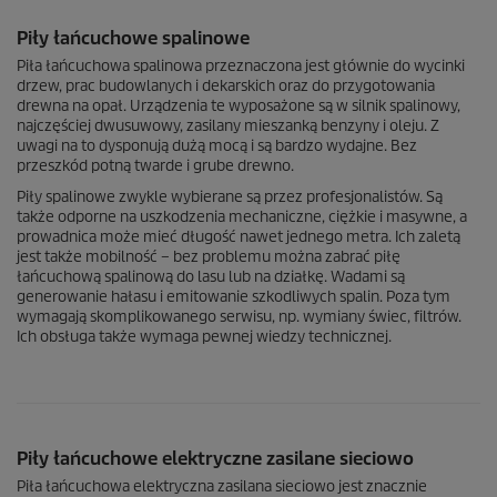
Piły łańcuchowe spalinowe
Piła łańcuchowa spalinowa przeznaczona jest głównie do wycinki
drzew, prac budowlanych i dekarskich oraz do przygotowania
drewna na opał. Urządzenia te wyposażone są w silnik spalinowy,
najczęściej dwusuwowy, zasilany mieszanką benzyny i oleju. Z
uwagi na to dysponują dużą mocą i są bardzo wydajne. Bez
przeszkód potną twarde i grube drewno.
Piły spalinowe zwykle wybierane są przez profesjonalistów. Są
także odporne na uszkodzenia mechaniczne, ciężkie i masywne, a
prowadnica może mieć długość nawet jednego metra. Ich zaletą
jest także mobilność – bez problemu można zabrać piłę
łańcuchową spalinową do lasu lub na działkę. Wadami są
generowanie hałasu i emitowanie szkodliwych spalin. Poza tym
wymagają skomplikowanego serwisu, np. wymiany świec, filtrów.
Ich obsługa także wymaga pewnej wiedzy technicznej.
Piły łańcuchowe elektryczne zasilane sieciowo
Piła łańcuchowa elektryczna zasilana sieciowo jest znacznie