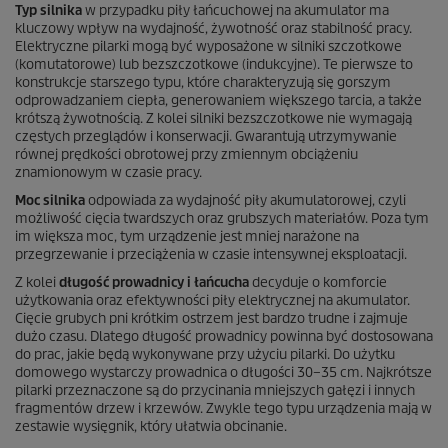
Typ silnika
w przypadku piły łańcuchowej na akumulator ma
kluczowy wpływ na wydajność, żywotność oraz stabilność pracy.
Elektryczne pilarki mogą być wyposażone w silniki szczotkowe
(komutatorowe) lub bezszczotkowe (indukcyjne). Te pierwsze to
konstrukcje starszego typu, które charakteryzują się gorszym
odprowadzaniem ciepła, generowaniem większego tarcia, a także
krótszą żywotnością. Z kolei silniki bezszczotkowe nie wymagają
częstych przeglądów i konserwacji. Gwarantują utrzymywanie
równej prędkości obrotowej przy zmiennym obciążeniu
znamionowym w czasie pracy.
Moc silnika
odpowiada za wydajność piły akumulatorowej, czyli
możliwość cięcia twardszych oraz grubszych materiałów. Poza tym
im większa moc, tym urządzenie jest mniej narażone na
przegrzewanie i przeciążenia w czasie intensywnej eksploatacji.
Z kolei
długość prowadnicy i łańcucha
decyduje o komforcie
użytkowania oraz efektywności piły elektrycznej na akumulator.
Cięcie grubych pni krótkim ostrzem jest bardzo trudne i zajmuje
dużo czasu. Dlatego długość prowadnicy powinna być dostosowana
do prac, jakie będą wykonywane przy użyciu pilarki. Do użytku
domowego wystarczy prowadnica o długości 30–35 cm. Najkrótsze
pilarki przeznaczone są do przycinania mniejszych gałęzi i innych
fragmentów drzew i krzewów. Zwykle tego typu urządzenia mają w
zestawie wysięgnik, który ułatwia obcinanie.