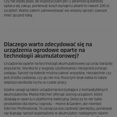
Czy nie lepiej pójść do wypożyczalni pił? Z pewnością bardziej
opłaca się zakup, ponieważ koszt wynajmu pilarki to nawet 100 zł
za dzień. Warto zatem zainwestować we własny sprzęt i zawsze
mieć go pod ręką.
Dlaczego warto zdecydować się na
urządzenia ogrodowe oparte na
technologii akumulatorowej?
Urządzenia oparte na technologii akumulatorowej są coraz bardziej
popularne. Wynika to z wygody użytkowania i nieograniczonego
zasięgu. Sprzęt na baterie można zabrać wszędzie, niezależnie czy
jest źródło zasilania, czy go nie ma. Poza tym brak kabla to także
większa swoboda ruchu w czasie pracy.
Godne uwagi są także urządzenia korzystające z kompatybilnych
akumulatorów. Marka Kärcher oferuje szereg urządzeń, które
działają w oparciu o platformę bateryjną. Dotyczy to nie tylko
produktów dla domu i ogrodu – Home & Garden, ale również
Kärcher Professional. To oznacza oszczędność pieniędzy, ponieważ
raz kupując sprzęt wyposażony w akumulator, następnym razem