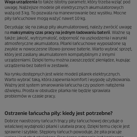
Waga urządzenia
to także istotny parametr, który trzeba wziąć pod
uwagę. Najlżejsze modele pił elektrycznych akumulatorowych
ważą od 3 kg. To pozwala na manewrowanie bez wysiłku. Mocne
piły łańcuchowe mogą ważyć nawet 10 kg.
Decydując się na zakup piły akumulatorowej, należy zwrócić uwagę
na
maksymalny czas pracy na jednym ładowaniu baterii
. Ważne są
także: jakość, wytrzymałość, odporność na uszkodzenia i warunki
atmosferyczne akumulatora. Pilarki łańcuchowe wyposażone są
zwykle w nowoczesne litowo-jonowe baterie. Warto wybrać sprzęt,
który jest zasilany akumulatorem kompatybilnym z innymi
urządzeniami. Dzięki temu można zaoszczędzić pieniądze, kupując
urządzenia bez baterii w zestawie.
Na rynku dostępnych jest wiele modeli pilarek elektrycznych.
Warto wybrać taką, która zapewnia komfort i wygodę użytkowania.
Ważny jest system smarowania łańcucha czy poziom natężenia
dźwięku. Prosta w obsłudze pilarka nie będzie sprawiała
problemów w czasie pracy.
Ostrzenie łańcucha piły: kiedy jest potrzebne?
Dobrze naostrzony łańcuch tnący piły łańcuchowej decyduje o
właściwej wydajności pilarki i ułatwia pracę. Dzięki temu cięcie jest
sprawne i szybkie. Stępiony łańcuch powoduje, że piła pracuje