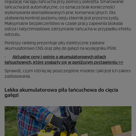
regulację naciągu łańcucha przy pomocy pokrętła. Smarowanie
łańcucha jest automatyczne, co oznacza brak konieczności
wykonywania skomplikowanych prac konserwacyjnych. Dla
ułatwienia kontroli poziomu oleju zbiornik jest przezroczysty.
Maksymalne bezpieczeństwo w czasie pracy zapewnia blokada
ostrza i natychmiastowe zatrzymanie łańcucha w przypadku efektu
odrzutu.
Poniższy ranking prezentuje piły elektryczne zasilane
akumulatorowo CNS oraz piłę do gałęzi na wysięgniku PSW.
-
Aktualne ceny i opinie o akumulatorowych piłach
łańcuchowych, które znalazły się w poniższym zestawieniu >>
Sprawdź, czym różnią się poszczególne modele i jaki jest ich zakres
zastosowania.
Lekka akumulatorowa piła łańcuchowa do cięcia
gałęzi