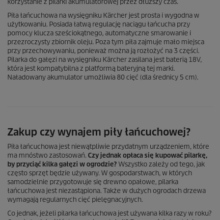
korzystanie z pilarki akumulatorowej przez dłuższy czas.
Piła łańcuchowa na wysięgniku Kärcher jest prosta i wygodna w
użytkowaniu. Posiada łatwą regulację naciągu łańcucha przy
pomocy klucza sześciokątnego, automatyczne smarowanie i
przezroczysty zbiornik oleju. Poza tym piła zajmuje mało miejsca
przy przechowywaniu, ponieważ można ją rozłożyć na 3 części.
Pilarka do gałęzi na wysięgniku Kärcher zasilana jest baterią 18V,
która jest kompatybilna z platformą bateryjną tej marki.
Naładowany akumulator umożliwia 80 cięć (dla średnicy 5 cm).
Zakup czy wynajem piły łańcuchowej?
Piła łańcuchowa jest niewątpliwie przydatnym urządzeniem, które
ma mnóstwo zastosowań.
Czy jednak opłaca się kupować pilarkę,
by przyciąć kilka gałęzi w ogrodzie?
Wszystko zależy od tego, jak
często sprzęt będzie używany. W gospodarstwach, w których
samodzielnie przygotowuje się drewno opałowe, pilarka
łańcuchowa jest niezastąpiona. Także w dużych ogrodach drzewa
wymagają regularnych cięć pielęgnacyjnych.
Co jednak, jeżeli pilarka łańcuchowa jest używana kilka razy w roku?