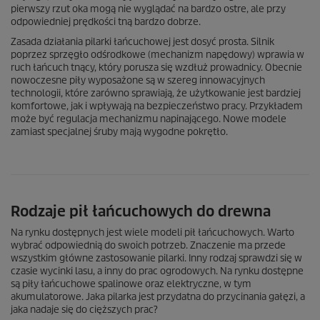
pierwszy rzut oka mogą nie wyglądać na bardzo ostre, ale przy
odpowiedniej prędkości tną bardzo dobrze.
Zasada działania pilarki łańcuchowej jest dosyć prosta. Silnik
poprzez sprzęgło odśrodkowe (mechanizm napędowy) wprawia w
ruch łańcuch tnący, który porusza się wzdłuż prowadnicy. Obecnie
nowoczesne piły wyposażone są w szereg innowacyjnych
technologii, które zarówno sprawiają, że użytkowanie jest bardziej
komfortowe, jak i wpływają na bezpieczeństwo pracy. Przykładem
może być regulacja mechanizmu napinającego. Nowe modele
zamiast specjalnej śruby mają wygodne pokrętło.
Rodzaje pił łańcuchowych do drewna
Na rynku dostępnych jest wiele modeli pił łańcuchowych. Warto
wybrać odpowiednią do swoich potrzeb. Znaczenie ma przede
wszystkim główne zastosowanie pilarki. Inny rodzaj sprawdzi się w
czasie wycinki lasu, a inny do prac ogrodowych. Na rynku dostępne
są piły łańcuchowe spalinowe oraz elektryczne, w tym
akumulatorowe. Jaka pilarka jest przydatna do przycinania gałęzi, a
jaka nadaje się do cięższych prac?