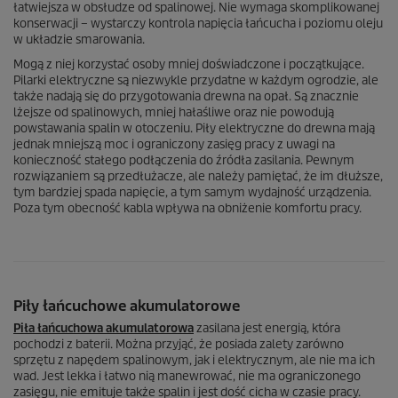
łatwiejsza w obsłudze od spalinowej. Nie wymaga skomplikowanej
konserwacji – wystarczy kontrola napięcia łańcucha i poziomu oleju
w układzie smarowania.
Mogą z niej korzystać osoby mniej doświadczone i początkujące.
Pilarki elektryczne są niezwykle przydatne w każdym ogrodzie, ale
także nadają się do przygotowania drewna na opał. Są znacznie
lżejsze od spalinowych, mniej hałaśliwe oraz nie powodują
powstawania spalin w otoczeniu. Piły elektryczne do drewna mają
jednak mniejszą moc i ograniczony zasięg pracy z uwagi na
konieczność stałego podłączenia do źródła zasilania. Pewnym
rozwiązaniem są przedłużacze, ale należy pamiętać, że im dłuższe,
tym bardziej spada napięcie, a tym samym wydajność urządzenia.
Poza tym obecność kabla wpływa na obniżenie komfortu pracy.
Piły łańcuchowe akumulatorowe
Piła łańcuchowa akumulatorowa
zasilana jest energią, która
pochodzi z baterii. Można przyjąć, że posiada zalety zarówno
sprzętu z napędem spalinowym, jak i elektrycznym, ale nie ma ich
wad. Jest lekka i łatwo nią manewrować, nie ma ograniczonego
zasięgu, nie emituje także spalin i jest dość cicha w czasie pracy.