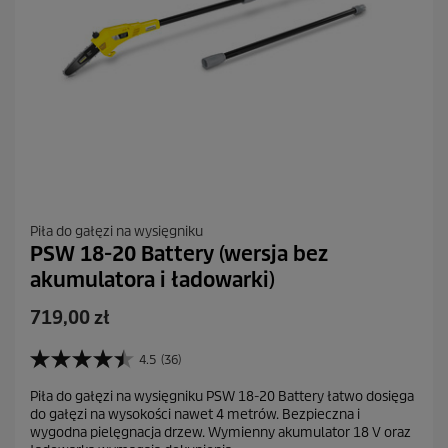
Piła do gałęzi na wysięgniku
PSW 18-20 Battery (wersja bez
akumulatora i ładowarki)
A
719,00 zł
k
t
4.5
(36)
4
u
.
Piła do gałęzi na wysięgniku PSW 18-20 Battery łatwo dosięga
a
5
do gałęzi na wysokości nawet 4 metrów. Bezpieczna i
n
l
wygodna pielęgnacja drzew. Wymienny akumulator 18 V oraz
a