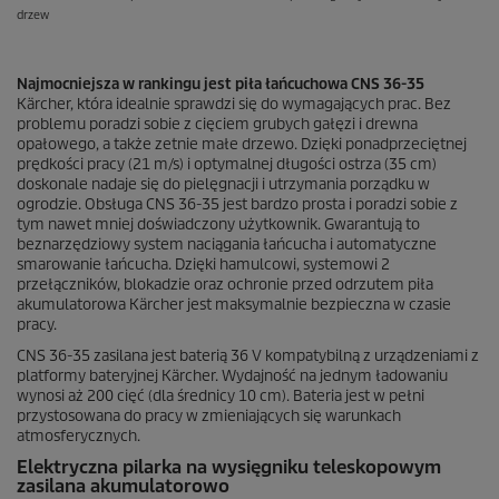
drzew
Najmocniejsza w rankingu jest piła łańcuchowa CNS 36-35
Kärcher, która idealnie sprawdzi się do wymagających prac. Bez
problemu poradzi sobie z cięciem grubych gałęzi i drewna
opałowego, a także zetnie małe drzewo. Dzięki ponadprzeciętnej
prędkości pracy (21 m/s) i optymalnej długości ostrza (35 cm)
doskonale nadaje się do pielęgnacji i utrzymania porządku w
ogrodzie. Obsługa CNS 36-35 jest bardzo prosta i poradzi sobie z
tym nawet mniej doświadczony użytkownik. Gwarantują to
beznarzędziowy system naciągania łańcucha i automatyczne
smarowanie łańcucha. Dzięki hamulcowi, systemowi 2
przełączników, blokadzie oraz ochronie przed odrzutem piła
akumulatorowa Kärcher jest maksymalnie bezpieczna w czasie
pracy.
CNS 36-35 zasilana jest baterią 36 V kompatybilną z urządzeniami z
platformy bateryjnej Kärcher. Wydajność na jednym ładowaniu
wynosi aż 200 cięć (dla średnicy 10 cm). Bateria jest w pełni
przystosowana do pracy w zmieniających się warunkach
atmosferycznych.
Elektryczna pilarka na wysięgniku teleskopowym
zasilana akumulatorowo