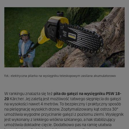
fot.: elektryczna pilarka na wysięgniku teleskopowym zasilana akumulatorowo
W rankingu znalazła się też
piła do gałęzi na wysięgniku PSW 18-
20
Kärcher. Jej zaletą jest możliwość łatwego sięgnięcia do gałęzi
na wysokości nawet 4 metrów. To bezpieczny i praktyczny sposób
na pielęgnację wysokich drzew. Zoptymalizowany kąt ostrza 30°
umożliwia wygodne przycinanie gałęzi z poziomu ziemi. Wysięgnik
jest wykonany z lekkiego włókna szklanego, a hak stabilizujący
umożliwia dokładne cięcie. Dodatkowo pas na ramię ułatwia