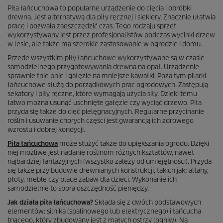
Piła łańcuchowa to popularne urządzenie do cięcia i obróbki
drewna. Jest alternatywą dla piły ręcznej i siekiery. Znacznie ułatwia
pracę i pozwala zaoszczędzić czas. Tego rodzaju sprzęt
wykorzystywany jest przez profesjonalistów podczas wycinki drzew
w lesie, ale także ma szerokie zastosowanie w ogrodzie i domu.
Przede wszystkim piły łańcuchowe wykorzystywane są w czasie
samodzielnego przygotowywania drewna na opał. Urządzenie
sprawnie tnie pnie i gałęzie na mniejsze kawałki. Poza tym pilarki
łańcuchowe służą do porządkowych prac ogrodowych. Zastępują
sekatory i piły ręczne, które wymagają użycia siły. Dzięki temu
łatwo można usunąć uschnięte gałęzie czy wyciąć drzewo. Piła
przyda się także do cięć pielęgnacyjnych. Regularne przycinanie
roślin i usuwanie chorych części jest gwarancją ich zdrowego
wzrostu i dobrej kondycji.
Piła łańcuchowa
może służyć także do upiększania ogrodu. Dzięki
niej możliwe jest nadanie roślinom różnych kształtów, nawet
najbardziej fantazyjnych (wszystko zależy od umiejętności). Przyda
się także przy budowie drewnianych konstrukcji, takich jak; altany,
płoty, meble czy place zabaw dla dzieci. Wykonanie ich
samodzielnie to spora oszczędność pieniędzy.
Jak działa piła łańcuchowa?
Składa się z dwóch podstawowych
elementów: silnika (spalinowego lub elektrycznego) i łańcucha
tnącego, który zbudowany jest z małych ostrzy (ogniw). Na