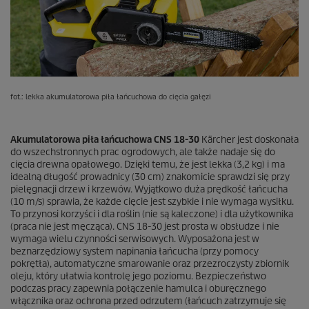
fot.: lekka akumulatorowa piła łańcuchowa do cięcia gałęzi
Akumulatorowa piła łańcuchowa CNS 18-30
Kärcher jest doskonała
do wszechstronnych prac ogrodowych, ale także nadaje się do
cięcia drewna opałowego. Dzięki temu, że jest lekka (3,2 kg) i ma
idealną długość prowadnicy (30 cm) znakomicie sprawdzi się przy
pielęgnacji drzew i krzewów. Wyjątkowo duża prędkość łańcucha
(10 m/s) sprawia, że każde cięcie jest szybkie i nie wymaga wysiłku.
To przynosi korzyści i dla roślin (nie są kaleczone) i dla użytkownika
(praca nie jest męcząca). CNS 18-30 jest prosta w obsłudze i nie
wymaga wielu czynności serwisowych. Wyposażona jest w
beznarzędziowy system napinania łańcucha (przy pomocy
pokrętła), automatyczne smarowanie oraz przezroczysty zbiornik
oleju, który ułatwia kontrolę jego poziomu. Bezpieczeństwo
podczas pracy zapewnia połączenie hamulca i oburęcznego
włącznika oraz ochrona przed odrzutem (łańcuch zatrzymuje się