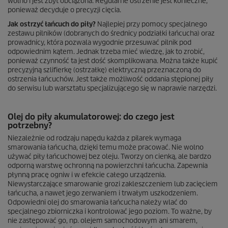
wolno i jest zbyt obciążona. Regularne ostrzenie jest konieczne,
ponieważ decyduje o precyzji cięcia.
Jak ostrzyć łańcuch do piły?
Najlepiej przy pomocy specjalnego
zestawu pilników (dobranych do średnicy podziałki łańcucha) oraz
prowadnicy, która pozwala wygodnie przesuwać pilnik pod
odpowiednim kątem. Jednak trzeba mieć wiedzę, jak to zrobić,
ponieważ czynność ta jest dość skomplikowana. Można także kupić
precyzyjną szlifierkę (ostrzałkę) elektryczną przeznaczoną do
ostrzenia łańcuchów. Jest także możliwość oddania stępionej piły
do serwisu lub warsztatu specjalizującego się w naprawie narzędzi.
Olej do piły akumulatorowej: do czego jest
potrzebny?
Niezależnie od rodzaju napędu każda z pilarek wymaga
smarowania łańcucha, dzięki temu może pracować. Nie wolno
używać piły łańcuchowej bez oleju. Tworzy on cienką, ale bardzo
odporną warstwę ochronną na powierzchni łańcucha. Zapewnia
płynną pracę ogniw i w efekcie całego urządzenia.
Niewystarczające smarowanie grozi zakleszczeniem lub zacięciem
łańcucha, a nawet jego zerwaniem i trwałym uszkodzeniem.
Odpowiedni olej do smarowania łańcucha należy wlać do
specjalnego zbiorniczka i kontrolować jego poziom. To ważne, by
nie zastępować go, np. olejem samochodowym ani smarem,