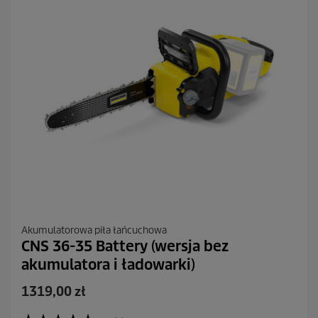
e
n
z
j
i
Akumulatorowa piła łańcuchowa
CNS 36-35 Battery (wersja bez
akumulatora i ładowarki)
A
1319,00 zł
k