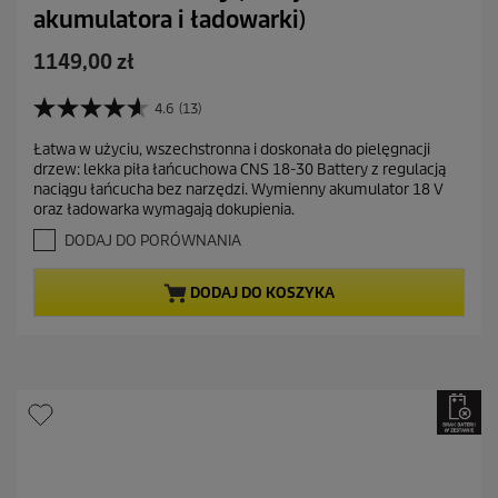
akumulatora i ładowarki)
A
1149,00 zł
k
t
4.6
(13)
4
u
.
Łatwa w użyciu, wszechstronna i doskonała do pielęgnacji
a
6
drzew: lekka piła łańcuchowa CNS 18-30 Battery z regulacją
n
l
naciągu łańcucha bez narzędzi. Wymienny akumulator 18 V
a
n
oraz ładowarka wymagają dokupienia.
5
a
g
DODAJ DO PORÓWNANIA
c
w
i
e
DODAJ DO KOSZYKA
a
n
z
a
d
e
k
.
1
3
R
e
c