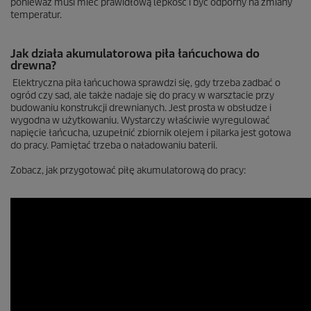
ponieważ musi mieć prawidłową lepkość i być odporny na zmiany
temperatur.
Jak działa akumulatorowa piła łańcuchowa do
drewna?
Elektryczna piła łańcuchowa sprawdzi się, gdy trzeba zadbać o
ogród czy sad, ale także nadaje się do pracy w warsztacie przy
budowaniu konstrukcji drewnianych. Jest prosta w obsłudze i
wygodna w użytkowaniu. Wystarczy właściwie wyregulować
napięcie łańcucha, uzupełnić zbiornik olejem i pilarka jest gotowa
do pracy. Pamiętać trzeba o naładowaniu baterii.
Zobacz, jak przygotować piłę akumulatorową do pracy: