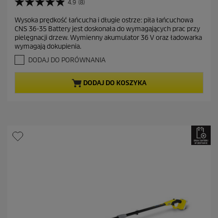
t
4.9
(8)
4
u
.
Wysoka prędkość łańcucha i długie ostrze: piła łańcuchowa
a
9
CNS 36-35 Battery jest doskonała do wymagających prac przy
n
l
pielęgnacji drzew. Wymienny akumulator 36 V oraz ładowarka
a
n
wymagają dokupienia.
5
a
g
DODAJ DO PORÓWNANIA
c
w
i
e
DODAJ DO KOSZYKA
a
n
z
a
d
e
k
.
8
R
e
c
e
n
z
j
i