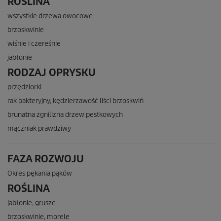
ROŚLINA
wszystkie drzewa owocowe
brzoskwinie
wiśnie i czereśnie
jabłonie
RODZAJ OPRYSKU
przędziorki
rak bakteryjny, kędzierzawość liści brzoskwiń
brunatna zgnilizna drzew pestkowych
mączniak prawdziwy
FAZA ROZWOJU
Okres pękania pąków
ROŚLINA
jabłonie, grusze
brzoskwinie, morele