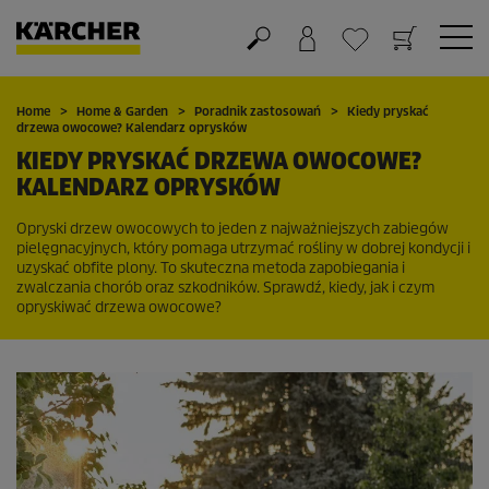
Koszyk
Lista życzeń
Home
Home & Garden
Poradnik zastosowań
Kiedy pryskać
drzewa owocowe? Kalendarz oprysków
KIEDY PRYSKAĆ DRZEWA OWOCOWE?
KALENDARZ OPRYSKÓW
Opryski drzew owocowych to jeden z najważniejszych zabiegów
pielęgnacyjnych, który pomaga utrzymać rośliny w dobrej kondycji i
uzyskać obfite plony. To skuteczna metoda zapobiegania i
zwalczania chorób oraz szkodników. Sprawdź, kiedy, jak i czym
opryskiwać drzewa owocowe?