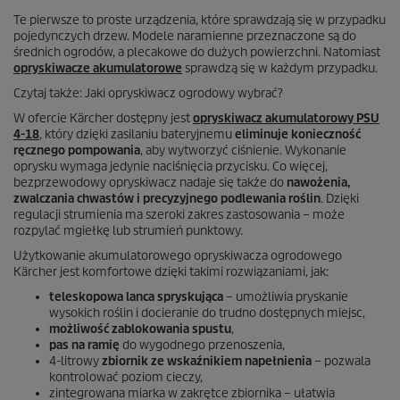
Te pierwsze to proste urządzenia, które sprawdzają się w przypadku
pojedynczych drzew. Modele naramienne przeznaczone są do
średnich ogrodów, a plecakowe do dużych powierzchni. Natomiast
opryskiwacze akumulatorowe
sprawdzą się w każdym przypadku.
Czytaj także: Jaki opryskiwacz ogrodowy wybrać?
W ofercie Kärcher dostępny jest
opryskiwacz akumulatorowy PSU
4-18
, który dzięki zasilaniu bateryjnemu
eliminuje konieczność
ręcznego pompowania
, aby wytworzyć ciśnienie. Wykonanie
oprysku wymaga jedynie naciśnięcia przycisku. Co więcej,
bezprzewodowy opryskiwacz nadaje się także do
nawożenia,
zwalczania chwastów i precyzyjnego podlewania roślin
. Dzięki
regulacji strumienia ma szeroki zakres zastosowania – może
rozpylać mgiełkę lub strumień punktowy.
Użytkowanie akumulatorowego opryskiwacza ogrodowego
Kärcher jest komfortowe dzięki takimi rozwiązaniami, jak:
teleskopowa lanca spryskująca
– umożliwia pryskanie
wysokich roślin i docieranie do trudno dostępnych miejsc,
możliwość zablokowania spustu
,
pas na ramię
do wygodnego przenoszenia,
4-litrowy
zbiornik ze wskaźnikiem napełnienia
– pozwala
kontrolować poziom cieczy,
zintegrowana miarka w zakrętce zbiornika – ułatwia