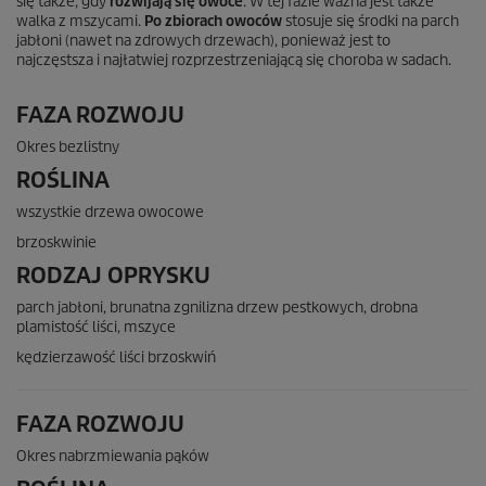
się także, gdy
rozwijają się owoce
. W tej fazie ważna jest także
walka z mszycami.
Po zbiorach owoców
stosuje się środki na parch
jabłoni (nawet na zdrowych drzewach), ponieważ jest to
najczęstsza i najłatwiej rozprzestrzeniającą się choroba w sadach.
FAZA ROZWOJU
Okres bezlistny
ROŚLINA
wszystkie drzewa owocowe
brzoskwinie
RODZAJ OPRYSKU
parch jabłoni, brunatna zgnilizna drzew pestkowych, drobna
plamistość liści, mszyce
kędzierzawość liści brzoskwiń
FAZA ROZWOJU
Okres nabrzmiewania pąków