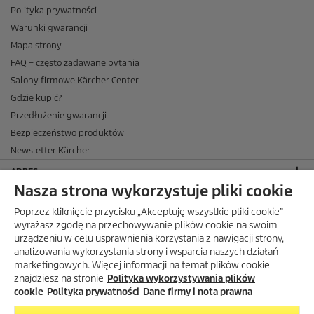
Polityka prywatności
Warunki gwarancji
Mapa strony
FAQ – często zadawane pytania
Salony firmowe Kärcher Center
Gdzie kupić?
Przedłużenie gwarancji
Bezpieczeństwo produktów
Newsletter Kärcher
ADRES
Nasza strona wykorzystuje pliki cookie
BIURO OBSŁUGI KLIENTA
Poprzez kliknięcie przycisku „Akceptuję wszystkie pliki cookie”
OPINIE O EKÄRCHER
wyrażasz zgodę na przechowywanie plików cookie na swoim
urządzeniu w celu usprawnienia korzystania z nawigacji strony,
DOSTAWA W EKÄRCHER
analizowania wykorzystania strony i wsparcia naszych działań
marketingowych. Więcej informacji na temat plików cookie
METODY PŁATNOŚCI DOSTĘPNE W EKÄRCHER
znajdziesz na stronie
Polityka wykorzystywania plików
KÄRCHER W SOCIAL MEDIA
cookie
Polityka prywatności
Dane firmy i nota prawna