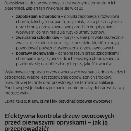
Opryskiwanie drzew owocowych jest ważnym elementem ich
pielęgnacji. Zabieg ten wykonuje się w celu:
zapobiegania chorobom
– opryski zapobiegają rozwojowi
chorób, takich jak np. parch, mączniak, szara pleśń czy rdza
oraz chronią drzewa owocowe przed ich negatywnym
wpływem, co minimalizuje ryzyko utraty plonów,
zwalczania szkodników
– opryskiwanie pozwala skutecznie
zwalczać szkodniki (np. mszyce, przędziorki), które mogą
powodować poważne uszkodzenia drzew owocowych,
poprawy plonowania
– ochrona roślin przed szkodnikami i
chorobami przyczynia się do ich lepszego plonowania, co
przekłada się na obfite zbiory i lepszą jakość owoców.
Wykonywanie oprysku drzew owocowych wymaga jednak wiedzy i
ostrożności. Ważne jest stosowanie odpowiednich środków,
prawidłowej techniki oraz przestrzeganie terminów aplikacji.
Podstawą jest jednak rozpoznanie problemu, aby dobrać właściwą
metodę walki.
Czytaj także:
Kiedy, czym i jak przycinać drzewka owocowe?
Efektywna kontrola drzew owocowych
przed pierwszymi opryskami – jak ją
przeprowadzić?