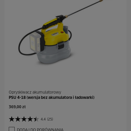
Opryskiwacz akumulatorowy
PSU 4-18 (wersja bez akumulatora i ładowarki)
A
369,00 zł
k
t
4.4
(25)
4
u
.
a
DODAJ DO PORÓWNANIA