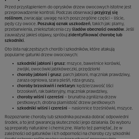
Przed przystąpieniem do oprysków drzew owocowych istotne jest
przeprowadzenie kontroli. Podczas obserwacji
przyjrzyj się
roślinom
, zwracając uwagę na ich poszczególne części – liście,
pędy czy owoce.
Poszukaj oznak uszkodzeń
, takich jak: plamy,
przebarwienia, zniekształcenia czy
śladów obecności owadów
. Jeśli
zauważysz jakieś objawy, spróbuj
zidentyfikować chorobę lub
szkodniki
.
Oto lista najczęstszych chorób i szkodników, które atakują
popularne gatunki drzew owocowych:
szkodniki jabłoni i grusz
: mszyce, bawełnice korówki,
zwójki, owocówki jabłkóweczki, przędziorki
choroby jabłoni i grusz
: parch jabłoni, mączniak prawdziwy,
zaraza ogniowa, szara pleśń, rdza gruszy,
choroby brzoskwiń i nektaryn
: kędzierzawość liści
brzoskwiń, rak bakteryjny, mączniak prawdziwy,
choroby wiśni i czereśni
– brunatna zgnilizna drzew
pestkowych, drobna plamistość drzew pestkowych
szkodniki wiśni i czereśni
– nasionnice trześniówki, mszyce.
Rozpoznanie choroby lub szkodnika pozwala dobrać odpowiedni
środek, a to jest gwarancją skuteczności jego działania. Do wyboru
są preparaty naturalne i chemiczne. Warto też pamiętać, że w
zależności od gatunków i ich odporności na choroby czy szkodniki