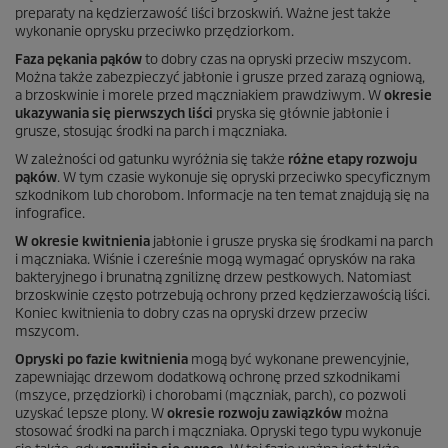
preparaty na kędzierzawość liści brzoskwiń. Ważne jest także
wykonanie oprysku przeciwko przędziorkom.
Faza pękania pąków
to dobry czas na opryski przeciw mszycom.
Można także zabezpieczyć jabłonie i grusze przed zarazą ogniową,
a brzoskwinie i morele przed mączniakiem prawdziwym. W
okresie
ukazywania się pierwszych liści
pryska się głównie jabłonie i
grusze, stosując środki na parch i mączniaka.
W zależności od gatunku wyróżnia się także
różne etapy rozwoju
pąków
. W tym czasie wykonuje się opryski przeciwko specyficznym
szkodnikom lub chorobom. Informacje na ten temat znajdują się na
infografice.
W okresie kwitnienia
jabłonie i grusze pryska się środkami na parch
i mączniaka. Wiśnie i czereśnie mogą wymagać oprysków na raka
bakteryjnego i brunatną zgniliznę drzew pestkowych. Natomiast
brzoskwinie często potrzebują ochrony przed kędzierzawością liści.
Koniec kwitnienia to dobry czas na opryski drzew przeciw
mszycom.
Opryski po fazie kwitnienia
mogą być wykonane prewencyjnie,
zapewniając drzewom dodatkową ochronę przed szkodnikami
(mszyce, przędziorki) i chorobami (mączniak, parch), co pozwoli
uzyskać lepsze plony. W
okresie rozwoju zawiązków
można
stosować środki na parch i mączniaka. Opryski tego typu wykonuje