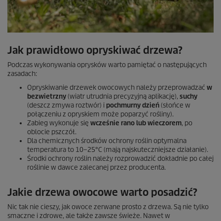
Jak prawidłowo opryskiwać drzewa?
Podczas wykonywania oprysków warto pamiętać o następujących
zasadach:
Opryskiwanie drzewek owocowych należy przeprowadzać
w
bezwietrzny
(wiatr utrudnia precyzyjną aplikację),
suchy
(deszcz zmywa roztwór) i
pochmurny dzień
(słońce w
połączeniu z opryskiem może poparzyć rośliny).
Zabieg wykonuje się
wcześnie rano lub wieczorem
, po
oblocie pszczół.
Dla chemicznych środków ochrony roślin optymalna
temperatura to 10–25°C (mają najskuteczniejsze działanie).
Środki ochrony roślin należy rozprowadzić dokładnie po całej
roślinie w dawce zalecanej przez producenta.
Jakie drzewa owocowe warto posadzić?
Nic tak nie cieszy, jak owoce zerwane prosto z drzewa. Są nie tylko
smaczne i zdrowe, ale także zawsze świeże. Nawet w