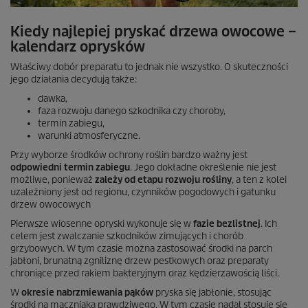
Kiedy najlepiej pryskać drzewa owocowe –
kalendarz oprysków
Właściwy dobór preparatu to jednak nie wszystko. O skuteczności
jego działania decydują także:
dawka,
faza rozwoju danego szkodnika czy choroby,
termin zabiegu,
warunki atmosferyczne.
Przy wyborze środków ochrony roślin bardzo ważny jest
odpowiedni termin zabiegu
. Jego dokładne określenie nie jest
możliwe, ponieważ
zależy od etapu rozwoju rośliny
, a ten z kolei
uzależniony jest od regionu, czynników pogodowych i gatunku
drzew owocowych
Pierwsze wiosenne opryski wykonuje się w
fazie bezlistnej
. Ich
celem jest zwalczanie szkodników zimujących i chorób
grzybowych. W tym czasie można zastosować środki na parch
jabłoni, brunatną zgniliznę drzew pestkowych oraz preparaty
chroniące przed rakiem bakteryjnym oraz kędzierzawością liści.
W
okresie nabrzmiewania pąków
pryska się jabłonie, stosując
środki na mączniaka prawdziwego. W tym czasie nadal stosuje się