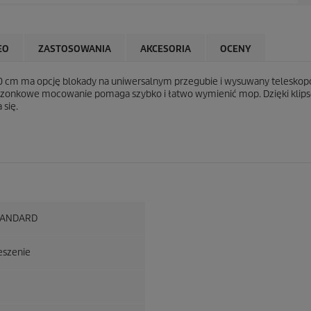
EO
ZASTOSOWANIA
AKCESORIA
OCENY
cm ma opcję blokady na uniwersalnym przegubie i wysuwany teleskopow
zonkowe mocowanie pomaga szybko i łatwo wymienić mop. Dzięki klipso
 się.
TANDARD
eszenie