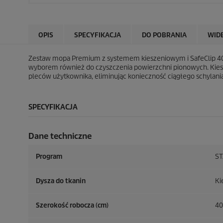
OPIS
SPECYFIKACJA
DO POBRANIA
WID
Zestaw mopa Premium z systemem kieszeniowym i SafeClip 40 
wyborem również do czyszczenia powierzchni pionowych. Kies
pleców użytkownika, eliminując konieczność ciągłego schylania
SPECYFIKACJA
Dane techniczne
Program
S
Dysza do tkanin
Ki
Szerokość robocza (cm)
40