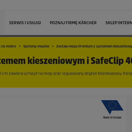
L
SERWIS I USŁUGI
POZNAJ FIRMĘ KÄRCHER
SKLEP INTE
k na mokro
Systemy mopów
Zestaw mopa Premium z systemem kieszeniowym
emem kieszeniowym i SafeClip 4
 cm zawiera uchwyt na mop oraz regulowany drążek teleskopowy. Kie