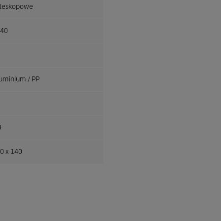
leskopowe
40
uminium / PP
9
0 x 140