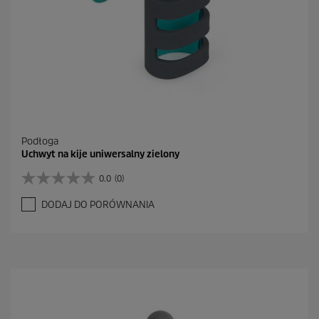
Podłoga
Uchwyt na kije uniwersalny zielony
0.0
(0)
0
.
DODAJ DO PORÓWNANIA
0
n
a
5
g
w
i
a
z