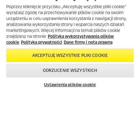
Poprzez kliknięcie przycisku „Akceptuję wszystkie pliki cookie”
wyrażasz zgodę na przechowywanie plików cookie na swoim
Wygenerowane przy użyciu AI (sztucznej inteligencji).
urządzeniu w celu usprawnienia korzystania z nawigacji strony,
analizowania wykorzystania strony i wsparcia naszych działań
marketingowych. Więcej informacji na temat plików cookie
znajdziesz na stronie
Polityka wykorzystywania plików
SKLEP INTERNETOWY EKÄRCHER
cookie
Polityka prywatności
Dane firmy i nota prawna
INFORMACJE
AKCEPTUJĘ WSZYSTKIE PLIKI COOKIE
Dane firmy i nota prawna
ODRZUCENIE WSZYSTKICH
Polityka prywatności
Skontaktuj się z
Okazje w naszym
Newsletter
Warunki gwarancji
nami!
sklepie
Ustawienia plików cookie
Mapa strony
internetowym
FAQ – często zadawane pytania
Salony firmowe Kärcher Center
Gdzie kupić?
Przedłużenie gwarancji
Bezpieczeństwo produktów
Newsletter Kärcher