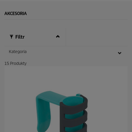
n
d
s
AKCESORIA
Filtr
Kategoria
15
Produkty