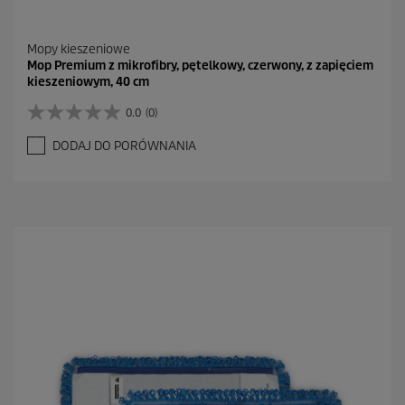
Mopy kieszeniowe
Mop Premium z mikrofibry, pętelkowy, czerwony, z zapięciem
kieszeniowym, 40 cm
0.0
(0)
0
.
DODAJ DO PORÓWNANIA
0
n
a
5
g
w
i
a
z
d
e
k
.