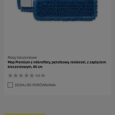
Mopy kieszeniowe
Mop Premium z mikrofibry, pętelkowy, niebieski, z zapięciem
kieszeniowym, 40 cm
0.0
(0)
0
.
DODAJ DO PORÓWNANIA
0
n
a
5
g
w
i