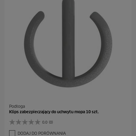
d
e
k
.
Podłoga
Klips zabezpieczający do uchwytu mopa 10 szt.
0.0
(0)
0
.
DODAJ DO PORÓWNANIA
0