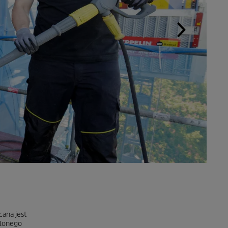
ana jest
ślonego