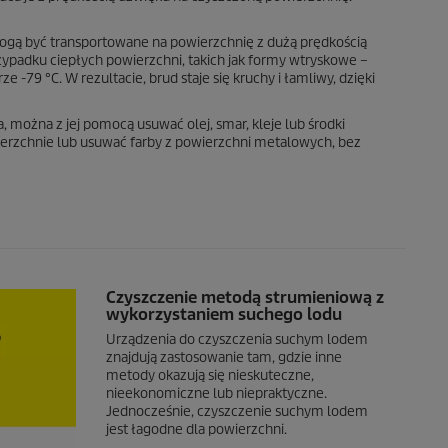
 mogą być transportowane na powierzchnię z dużą prędkością
rzypadku ciepłych powierzchni, takich jak formy wtryskowe –
9 °C. W rezultacie, brud staje się kruchy i łamliwy, dzięki
 można z jej pomocą usuwać olej, smar, kleje lub środki
ierzchnie lub usuwać farby z powierzchni metalowych, bez
Czyszczenie metodą strumieniową z
wykorzystaniem suchego lodu
Urządzenia do czyszczenia suchym lodem
znajdują zastosowanie tam, gdzie inne
metody okazują się nieskuteczne,
nieekonomiczne lub niepraktyczne.
Jednocześnie, czyszczenie suchym lodem
jest łagodne dla powierzchni.