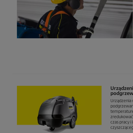
Urządzeni
podgrze
Urządzenia 
podgrzewani
temperaturę
zredukować 
czas pracy i
czyszcząceg