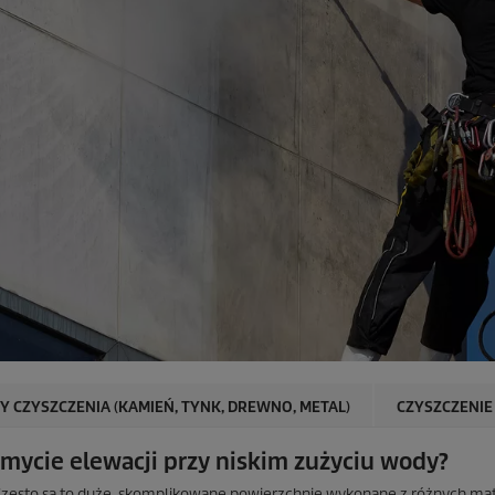
Y CZYSZCZENIA (KAMIEŃ, TYNK, DREWNO, METAL)
CZYSZCZENIE
mycie elewacji przy niskim zużyciu wody?
ęsto są to duże, skomplikowane powierzchnie wykonane z różnych mat