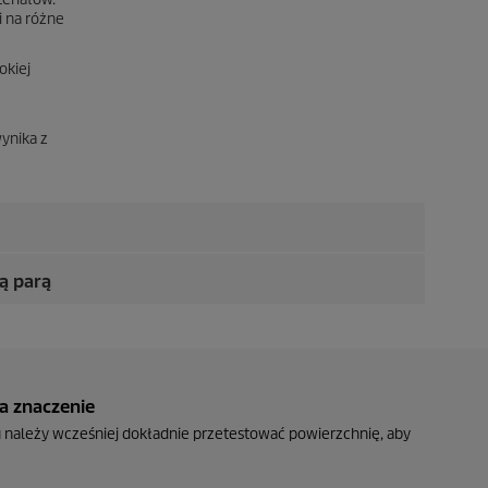
i na różne
okiej
ynika z
ą parą
a znaczenie
u należy wcześniej dokładnie przetestować powierzchnię, aby