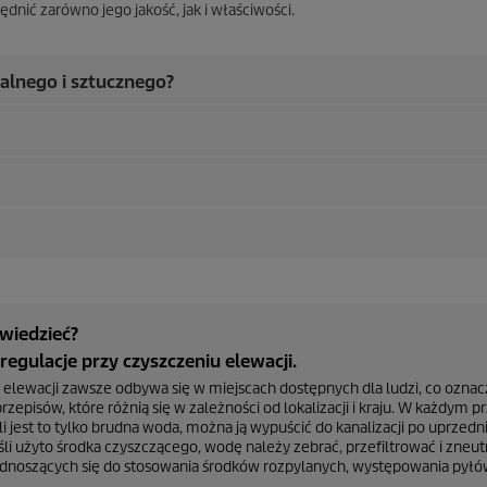
nić zarówno jego jakość, jak i właściwości.
ralnego i sztucznego?
wiedzieć?
regulacje przy czyszczeniu elewacji.
 elewacji zawsze odbywa się w miejscach dostępnych dla ludzi, co oznac
rzepisów, które różnią się w zależności od lokalizacji i kraju. W każdy
li jest to tylko brudna woda, można ją wypuścić do kanalizacji po uprzed
eśli użyto środka czyszczącego, wodę należy zebrać, przefiltrować i zne
dnoszących się do stosowania środków rozpylanych, występowania pyłów,