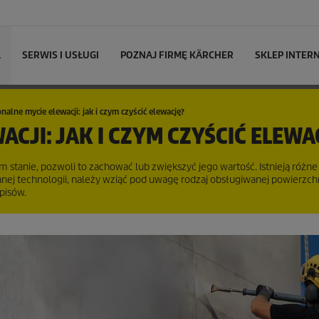
L
SERWIS I USŁUGI
POZNAJ FIRMĘ KÄRCHER
SKLEP INTE
nalne mycie elewacji: jak i czym czyścić elewację?
CJI: JAK I CZYM CZYŚCIĆ ELEWA
stanie, pozwoli to zachować lub zwiększyć jego wartość. Istnieją różn
nej technologii, należy wziąć pod uwagę rodzaj obsługiwanej powierzchn
pisów.