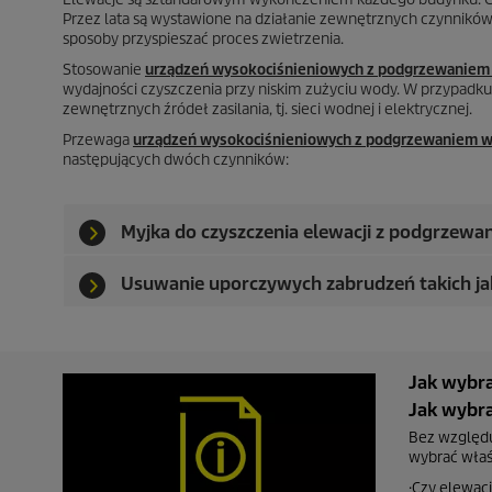
Przez lata są wystawione na działanie zewnętrznych czynników
sposoby przyspieszać proces zwietrzenia.
Stosowanie
urządzeń wysokociśnieniowych z podgrzewaniem
wydajności czyszczenia przy niskim zużyciu wody. W przypadk
zewnętrznych źródeł zasilania, tj. sieci wodnej i elektrycznej.
Przewaga
urządzeń wysokociśnieniowych z podgrzewaniem 
następujących dwóch czynników:
Myjka do czyszczenia elewacji z podgrzewa
Usuwanie uporczywych zabrudzeń takich jak 
Jak wybra
Jak wybra
Bez względu
wybrać właś
·Czy elewac