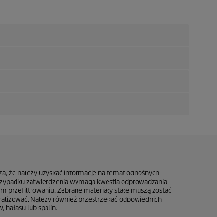
za, że należy uzyskać informacje na temat odnośnych
m przypadku zatwierdzenia wymaga kwestia odprowadzania
nim przefiltrowaniu. Zebrane materiały stałe muszą zostać
utralizować. Należy również przestrzegać odpowiednich
 hałasu lub spalin.