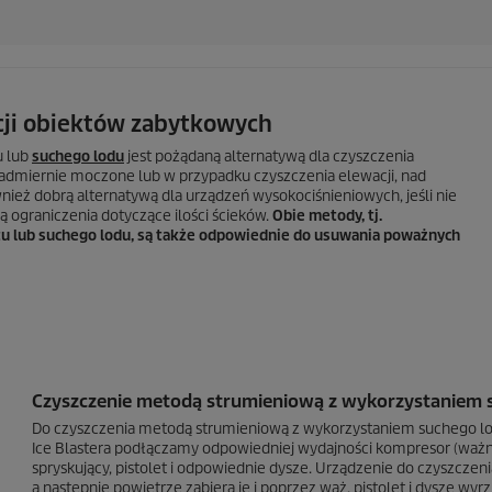
ji obiektów zabytkowych
u lub
suchego lodu
jest pożądaną alternatywą dla czyszczenia
nadmiernie moczone lub w przypadku czyszczenia elewacji, nad
ież dobrą alternatywą dla urządzeń wysokociśnieniowych, jeśli nie
ą ograniczenia dotyczące ilości ścieków.
Obie metody, tj.
u lub suchego lodu, są także odpowiednie do usuwania poważnych
Czyszczenie metodą strumieniową z wykorzystaniem 
Do czyszczenia metodą strumieniową z wykorzystaniem suchego lod
Ice Blastera podłączamy odpowiedniej wydajności kompresor (ważne
spryskujący, pistolet i odpowiednie dysze. Urządzenie do czyszcze
a następnie powietrze zabiera je i poprzez wąż, pistolet i dyszę wy