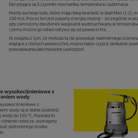
Decydujące są 3 czynniki: mechanika, temperatura i sublimacja.
Pelety suchego lodu, które mają niską twardość w skali Moh (1-2),
150 m/s. Proces ten jest poparty energią cieplną – szczególnie w p
gdy zamrożony dwutlenek węgla jest wydmuchiwany w temperaturze -7
czemu można go łatwo odrywa się od powierzchni.
W związku z tym, że metoda ta nie powoduje nadmiernego ścierania,
wiążące z różnych powierzchni, można także czyścić delikatne pow
powodowania jakichkolwiek uszkodzeń.
e wysokociśnieniowe z
waniem wody
wysokociśnieniowe z
em wody są w stanie podnieść
 wody do 155 °C. Pozwala to
ciśnienie robocze, wymagany
 ilość potrzebnego środka
o.