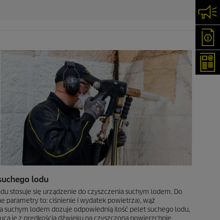
Skon
Oka
New
suchego lodu
u stosuje się urządzenie do czyszczenia suchym lodem. Do
 parametry to: ciśnienie i wydatek powietrza), wąż
nia suchym lodem dozuje odpowiednią ilość pelet suchego lodu,
rzuca je z prędkością dźwięku na czyszczoną powierzchnię.