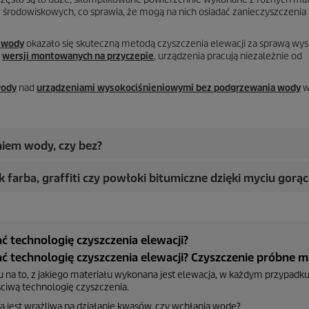
 środowiskowych, co sprawia, że mogą na nich osiadać zanieczyszczenia 
 wody
okazało się skuteczną metodą czyszczenia elewacji za sprawą wys
u
wersji montowanych na przyczepie
, urządzenia pracują niezależnie od
wody
nad
urządzeniami wysokociśnieniowymi bez podgrzewania wody
w
niem wody, czy bez?
farba, graffiti czy powłoki bitumiczne dzięki myciu gorąc
ć technologię czyszczenia elewacji?
ć technologię czyszczenia elewacji? Czyszczenie próbne m
 na to, z jakiego materiału wykonana jest elewacja, w każdym przypadk
ciwą technologię czyszczenia.
ja jest wrażliwa na działanie kwasów, czy wchłania wodę?