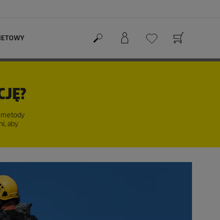
RNETOWY
CJĘ?
e metody
i, aby