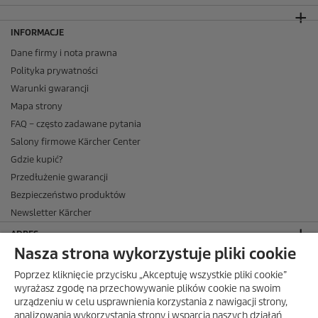
INFORMACJE
Dane firmy i nota prawna
Polityka prywatności
Warunki gwarancji
Mapa strony
FAQ – często zadawane pytania
Salony firmowe Kärcher Center
Gdzie kupić?
Przedłużenie gwarancji
Bezpieczeństwo produktów
Newsletter Kärcher
ADRES
Nasza strona wykorzystuje pliki cookie
BIURO OBSŁUGI KLIENTA
Poprzez kliknięcie przycisku „Akceptuję wszystkie pliki cookie”
OPINIE O EKÄRCHER
wyrażasz zgodę na przechowywanie plików cookie na swoim
urządzeniu w celu usprawnienia korzystania z nawigacji strony,
DOSTAWA W EKÄRCHER
analizowania wykorzystania strony i wsparcia naszych działań