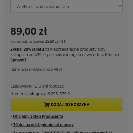
A
89,00 zł
k
C
(Cena jednostkowa: 35,60 zł / 1 l)
e
Zyskaj 20% rabatu
na nieprzecenione produkty przy
n
t
zakupach od 499 zł po zapisaniu się do newslettera Kärcher.
a
Sprawdź!
j
u
e
Darmowa dostawa od 299 zł.
d
a
n
o
Czas wysyłki: 2-3 dni robocze
s
l
t
Numer katalogowy:
6.295-579.0
k
n
o
DODAJ DO KOSZYKA
w
a
a
■
Oficjalny Sklep Producenta
c
■
30 dni na odstąpienie od umowy