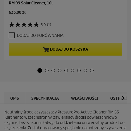
RM 99 Solar Cleaner, 10l
A
633,00 zł
k
t
5.0
(1)
5
u
.
a
DODAJ DO PORÓWNANIA
0
l
n
n
a
a
DODAJ DO KOSZYKA
5
c
g
e
w
n
i
a
a
z
d
e
k
OPIS
SPECYFIKACJA
WŁAŚCIWOŚCI
OSTRZEŻE
.
1
R
Neutralny środek czyszczący PressurePro Active Cleaner RM 55
e
Kärcher to wszechstronny, zawierający środki powierzchniowo
c
czynne, bez silikonu i łatwy do oddzielenia uniwersalny produkt do
e
czyszczenia. Został opracowany specjalnie na potrzeby czyszczenia