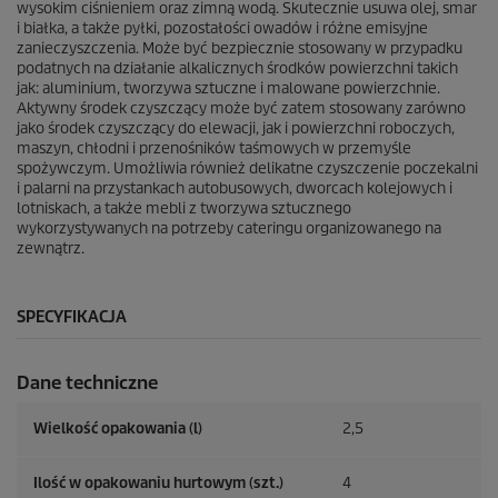
n
wysokim ciśnieniem oraz zimną wodą. Skutecznie usuwa olej, smar
z
i białka, a także pyłki, pozostałości owadów i różne emisyjne
j
zanieczyszczenia. Może być bezpiecznie stosowany w przypadku
a
podatnych na działanie alkalicznych środków powierzchni takich
jak: aluminium, tworzywa sztuczne i malowane powierzchnie.
Aktywny środek czyszczący może być zatem stosowany zarówno
jako środek czyszczący do elewacji, jak i powierzchni roboczych,
maszyn, chłodni i przenośników taśmowych w przemyśle
spożywczym. Umożliwia również delikatne czyszczenie poczekalni
i palarni na przystankach autobusowych, dworcach kolejowych i
lotniskach, a także mebli z tworzywa sztucznego
wykorzystywanych na potrzeby cateringu organizowanego na
zewnątrz.
SPECYFIKACJA
Dane techniczne
Wielkość opakowania (l)
2,5
Ilość w opakowaniu hurtowym (szt.)
4