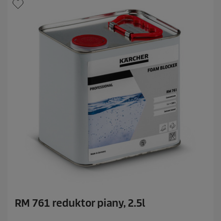
k
.
RM 761 reduktor piany, 2.5l