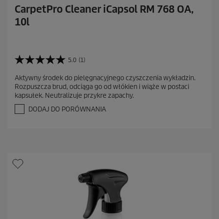
CarpetPro Cleaner iCapsol RM 768 OA,
10l
5.0
(1)
5
.
Aktywny środek do pielęgnacyjnego czyszczenia wykładzin.
0
Rozpuszcza brud, odciąga go od włókien i wiąże w postaci
n
kapsułek. Neutralizuje przykre zapachy.
a
5
DODAJ DO PORÓWNANIA
g
w
i
a
z
d
e
k
.
1
R
e