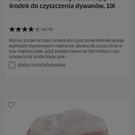
środek do czyszczenia dywanów, 10l
4.0
(4)
4
.
Płynny, szybko schnący środek do czyszczenia ekstrakcyjnego
0
wykładzin dywanowych i tapicerek. Idealny do czyszczenia w
n
tzw. międzyczasie, gdyż posiada nawet do 50% krótszy czas
a
schnięcia niż środki tradycyjne.
5
g
DODAJ DO PORÓWNANIA
w
i
a
z
d
e
k
.
4
R
e
c
e