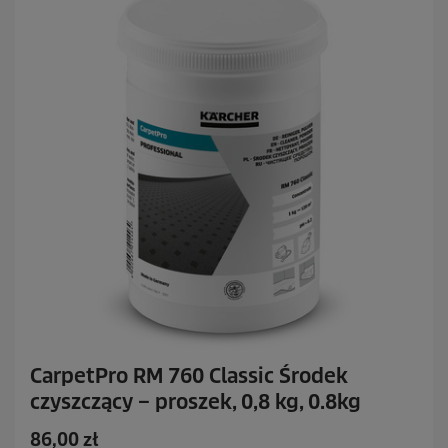
c
e
n
z
j
i
CarpetPro RM 760 Classic Środek
czyszczący – proszek, 0,8 kg, 0.8kg
A
86,00 zł