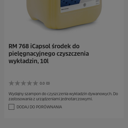
RM 768 iCapsol środek do
pielęgnacyjnego czyszczenia
wykładzin, 10l
0.0
(0)
0
.
Wydajny szampon do czyszczenia wykładzin dywanowych. Do
0
zastosowania z urządzeniami jednotarczowymi.
n
a
DODAJ DO PORÓWNANIA
5
g
w
i