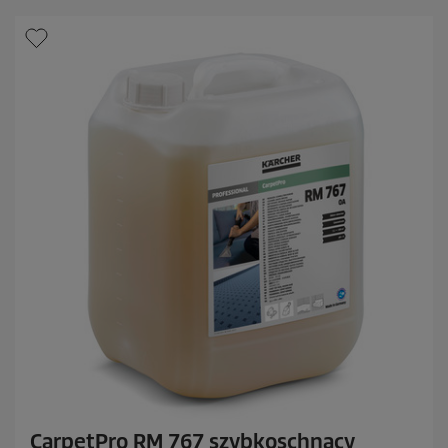
a
z
d
e
k
.
CarpetPro RM 767 szybkoschnący