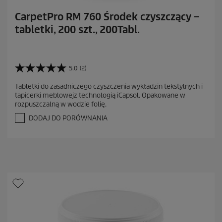
CarpetPro RM 760 Środek czyszczący –
tabletki, 200 szt., 200Tabl.
5.0
(2)
5
.
Tabletki do zasadniczego czyszczenia wykładzin tekstylnych i
0
tapicerki meblowejz technologią iCapsol. Opakowane w
n
rozpuszczalną w wodzie folię.
a
5
DODAJ DO PORÓWNANIA
g
w
i
a
z
d
e
k
.
2
R