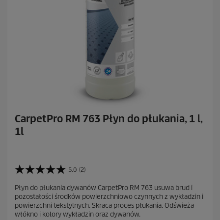
n
z
j
i
CarpetPro RM 763 Płyn do płukania, 1 l,
1l
5.0
(2)
5
.
Płyn do płukania dywanów CarpetPro RM 763 usuwa brud i
0
pozostałości środków powierzchniowo czynnych z wykładzin i
n
powierzchni tekstylnych. Skraca proces płukania. Odświeża
a
włókno i kolory wykładzin oraz dywanów.
5