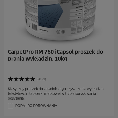
CarpetPro RM 760 iCapsol proszek do
prania wykładzin, 10kg
5.0
(1)
5
.
Klasyczny proszek do zasadniczego czyszczenia wykładzin
0
tekstylnych i tapicerki meblowej w trybie spryskiwania i
n
odsysania.
a
5
DODAJ DO PORÓWNANIA
g
w