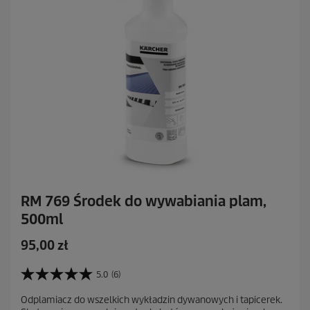
c
e
n
z
j
a
RM 769 Środek do wywabiania plam,
500ml
A
95,00 zł
k
t
5.0
(6)
5
u
.
Odplamiacz do wszelkich wykładzin dywanowych i tapicerek.
a
0