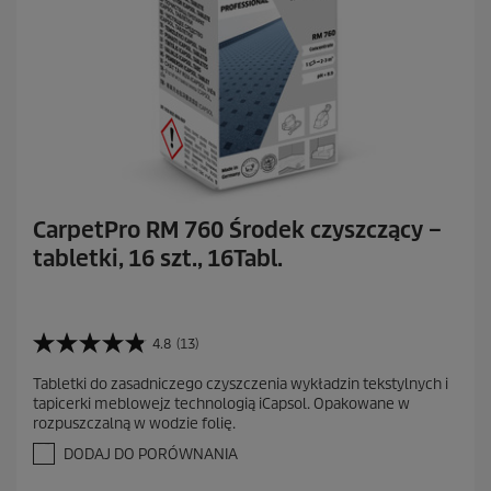
CarpetPro RM 760 Środek czyszczący –
tabletki, 16 szt., 16Tabl.
4.8
(13)
4
.
Tabletki do zasadniczego czyszczenia wykładzin tekstylnych i
8
tapicerki meblowejz technologią iCapsol. Opakowane w
n
rozpuszczalną w wodzie folię.
a
5
DODAJ DO PORÓWNANIA
g
w