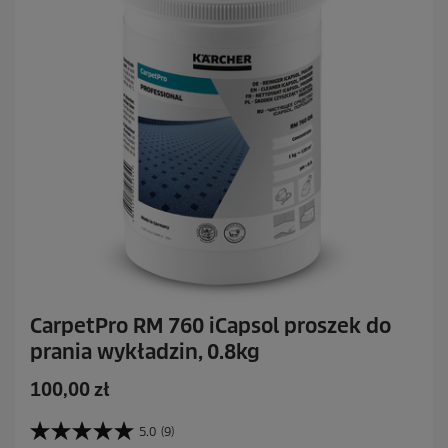
e
c
e
n
z
j
i
CarpetPro RM 760 iCapsol proszek do
prania wykładzin, 0.8kg
A
100,00 zł
k
t
5.0
(9)
5