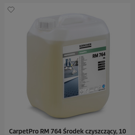
d
e
k
.
CarpetPro RM 764 Środek czyszczący, 10