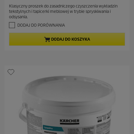
u
.
Klasyczny proszek do zasadniczego czyszczenia wykładzin
a
0
tekstylnych i tapicerki meblowej w trybie spryskiwania i
n
l
odsysania.
a
n
5
DODAJ DO PORÓWNANIA
a
g
c
w
DODAJ DO KOSZYKA
i
e
a
n
z
a
d
e
k
.
9
R
e
c
e
n
z
j
i