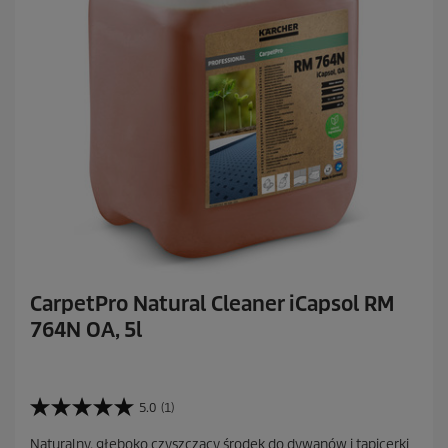
n
z
j
i
CarpetPro Natural Cleaner iCapsol RM
764N OA, 5l
5.0
(1)
5
.
Naturalny, głęboko czyszczący środek do dywanów i tapicerki