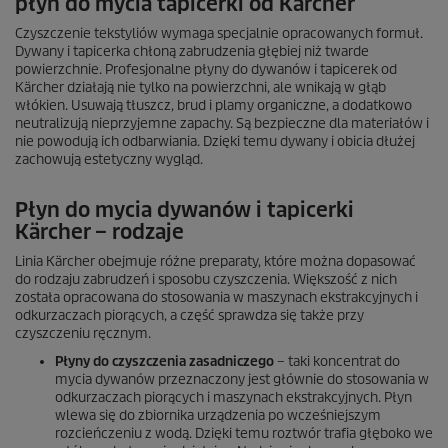
płyn do mycia tapicerki od Kärcher
Czyszczenie tekstyliów wymaga specjalnie opracowanych formuł.
Dywany i tapicerka chłoną zabrudzenia głębiej niż twarde
powierzchnie. Profesjonalne płyny do dywanów i tapicerek od
Kärcher działają nie tylko na powierzchni, ale wnikają w głąb
włókien. Usuwają tłuszcz, brud i plamy organiczne, a dodatkowo
neutralizują nieprzyjemne zapachy. Są bezpieczne dla materiałów i
nie powodują ich odbarwiania. Dzięki temu dywany i obicia dłużej
zachowują estetyczny wygląd.
Płyn do mycia dywanów i tapicerki
Kärcher – rodzaje
Linia Kärcher obejmuje różne preparaty, które można dopasować
do rodzaju zabrudzeń i sposobu czyszczenia. Większość z nich
została opracowana do stosowania w maszynach ekstrakcyjnych i
odkurzaczach piorących, a część sprawdza się także przy
czyszczeniu ręcznym.
Płyny do czyszczenia zasadniczego
– taki koncentrat do
mycia dywanów przeznaczony jest głównie do stosowania w
odkurzaczach piorących i maszynach ekstrakcyjnych. Płyn
wlewa się do zbiornika urządzenia po wcześniejszym
rozcieńczeniu z wodą. Dzięki temu roztwór trafia głęboko we