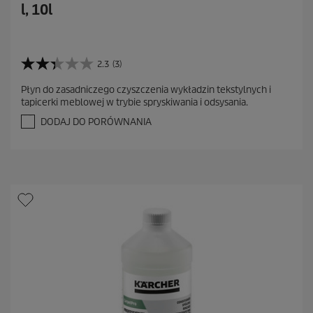
l, 10l
2.3
(3)
2
.
Płyn do zasadniczego czyszczenia wykładzin tekstylnych i
3
tapicerki meblowej w trybie spryskiwania i odsysania.
n
a
DODAJ DO PORÓWNANIA
5
g
w
i
a
z
d
e
k
.
3
R
e
c
e