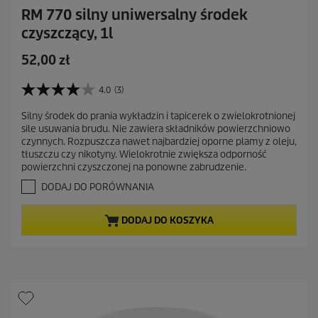
RM 770 silny uniwersalny środek
czyszczący, 1l
A
52,00 zł
k
t
4.0
(3)
4
u
.
Silny środek do prania wykładzin i tapicerek o zwielokrotnionej
a
0
sile usuwania brudu. Nie zawiera składników powierzchniowo
n
l
czynnych. Rozpuszcza nawet najbardziej oporne plamy z oleju,
a
n
tłuszczu czy nikotyny. Wielokrotnie zwiększa odporność
5
a
powierzchni czyszczonej na ponowne zabrudzenie.
g
c
w
DODAJ DO PORÓWNANIA
i
e
a
n
DODAJ DO KOSZYKA
z
a
d
e
k
.
3
R
e