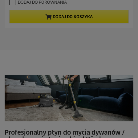
5
DODAJ DO PORÓWNANIA
a
g
c
w
DODAJ DO KOSZYKA
i
e
a
n
z
a
d
e
k
.
7
R
e
c
e
n
z
j
i
Profesjonalny płyn do mycia dywanów /