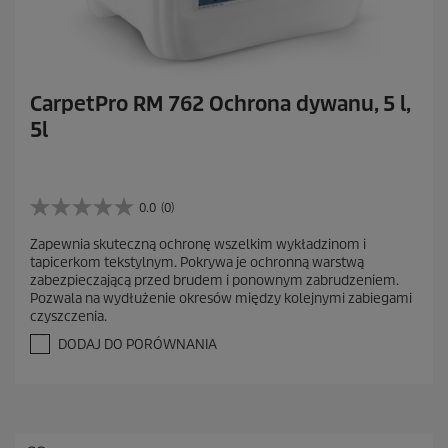
CarpetPro RM 762 Ochrona dywanu, 5 l,
5l
0.0
(0)
0
.
Zapewnia skuteczną ochronę wszelkim wykładzinom i
0
tapicerkom tekstylnym. Pokrywa je ochronną warstwą
n
zabezpieczającą przed brudem i ponownym zabrudzeniem.
a
Pozwala na wydłużenie okresów między kolejnymi zabiegami
5
czyszczenia.
g
w
DODAJ DO PORÓWNANIA
i
a
z
d
e