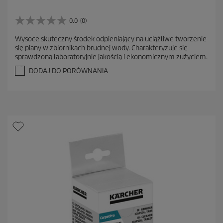
0.0
(0)
0
.
Wysoce skuteczny środek odpieniający na uciążliwe tworzenie
0
się piany w zbiornikach brudnej wody. Charakteryzuje się
n
sprawdzoną laboratoryjnie jakością i ekonomicznym zużyciem.
a
5
DODAJ DO PORÓWNANIA
g
w
i
a
z
d
e
k
.