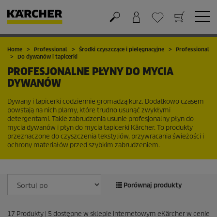
Koszyk
Lista życzeń
Home
Professional
Środki czyszczące i pielęgnacyjne
Professional
Do dywanów i tapicerki
PROFESJONALNE PŁYNY DO MYCIA
DYWANÓW
Dywany i tapicerki codziennie gromadzą kurz. Dodatkowo czasem
powstają na nich plamy, które trudno usunąć zwykłymi
detergentami. Takie zabrudzenia usunie profesjonalny płyn do
mycia dywanów i płyn do mycia tapicerki Kärcher. To produkty
przeznaczone do czyszczenia tekstyliów, przywracania świeżości i
ochrony materiałów przed szybkim zabrudzeniem.
Porównaj produkty
17
Produkty |
5
dostępne w sklepie internetowym eKärcher w cenie