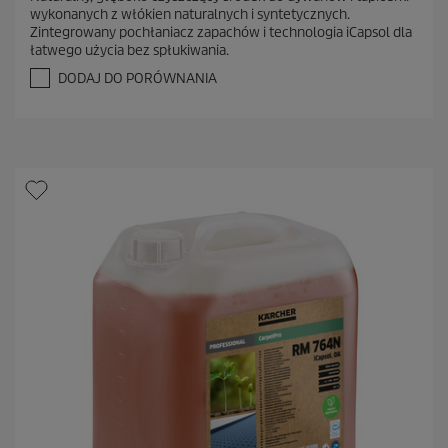
0
wykonanych z włókien naturalnych i syntetycznych.
n
Zintegrowany pochłaniacz zapachów i technologia iCapsol dla
a
łatwego użycia bez spłukiwania.
5
g
DODAJ DO PORÓWNANIA
w
i
a
z
d
e
k
.
1
R
e
c
e
n
z
j
a