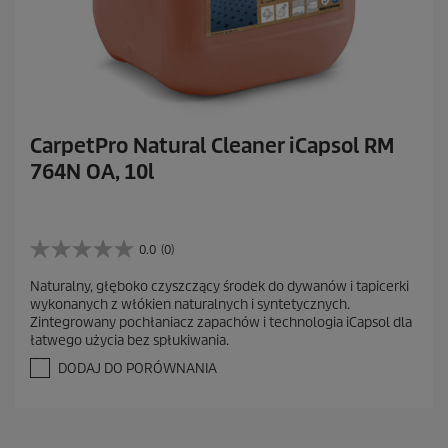
CarpetPro Natural Cleaner iCapsol RM
764N OA, 10l
0.0
(0)
0
.
Naturalny, głęboko czyszczący środek do dywanów i tapicerki
0
wykonanych z włókien naturalnych i syntetycznych.
n
Zintegrowany pochłaniacz zapachów i technologia iCapsol dla
a
łatwego użycia bez spłukiwania.
5
g
DODAJ DO PORÓWNANIA
w
i
a
z