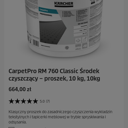
j
i
CarpetPro RM 760 Classic Środek
czyszczący – proszek, 10 kg, 10kg
A
664,00 zł
k
t
5.0
(7)
5
u
.
Klasyczny proszek do zasadniczego czyszczenia wykładzin
a
0
tekstylnych i tapicerki meblowej w trybie spryskiwania i
n
l
odsysania.
a
n