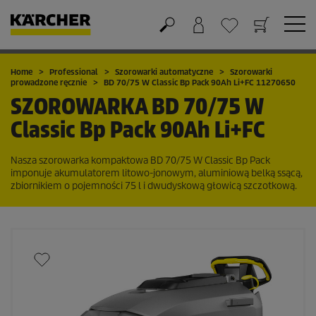
Koszyk
Lista życzeń
Home
Professional
Szorowarki automatyczne
Szorowarki
prowadzone ręcznie
BD 70/75 W Classic Bp Pack 90Ah Li+FC 11270650
SZOROWARKA
BD 70/75 W
Classic Bp Pack 90Ah Li+FC
Nasza szorowarka kompaktowa BD 70/75 W Classic Bp Pack
imponuje akumulatorem litowo-jonowym, aluminiową belką ssącą,
zbiornikiem o pojemności 75 l i dwudyskową głowicą szczotkową.