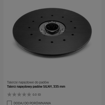
d
e
k
.
Talerze napędowe do padów
Talerz napędowy padów SILNY, 335 mm
0.0
(0)
0
.
DODAJ DO PORÓWNANIA
0