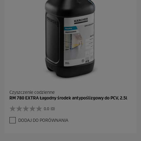
.
Czyszczenie codzienne
RM 780 EXTRA Łagodny środek antypoślizgowy do PCV, 2.5l
0.0
(0)
0
.
DODAJ DO PORÓWNANIA
0
n
a
5