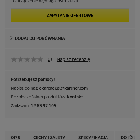
To urządzenie wymaga instruktażu
ZAPYTANIE OFERTOWE
DODAJ DO PORÓWNANIA
(0)
Napisz recenzję
Potrzebujesz pomocy?
Napisz do nas:
ekarcher.pl@karcher.com
Bezpieczeństwo produktów:
kontakt
Zadzwoń: 12 63 97 105
OPIS
CECHY I ZALETY
SPECYFIKACJA
DO POBR