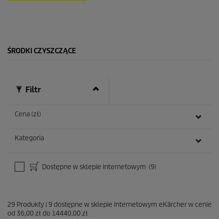
d
e
k
.
ŚRODKI CZYSZCZĄCE
Filtr
Cena (zł)
Kategoria
Dostępne w sklepie internetowym
(9)
29
Produkty
|
9
dostępne w sklepie internetowym eKärcher w cenie
od
36,00 zł
do
14440,00 zł