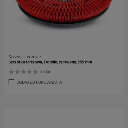
Szczotki tarczowe
Szczotka tarczowa, średnia, czerwony, 355 mm
0.0
(0)
0
.
DODAJ DO PORÓWNANIA
0
n
a
5
g
w
i
a
z