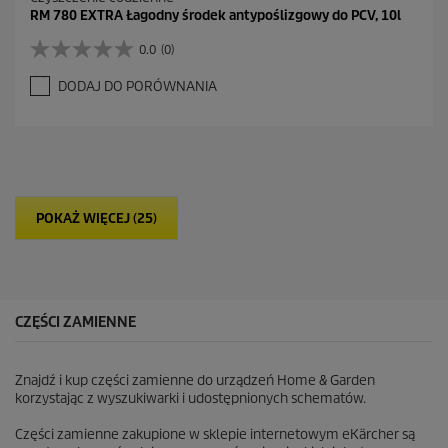
RM 780 EXTRA Łagodny środek antypoślizgowy do PCV, 10l
0.0
(0)
0
.
DODAJ DO PORÓWNANIA
0
n
a
5
g
w
i
POKAŻ WIĘCEJ (25)
a
z
d
e
k
.
CZĘŚCI ZAMIENNE
Znajdź i kup części zamienne do urządzeń Home & Garden
korzystając z wyszukiwarki i udostępnionych schematów.
Części zamienne zakupione w sklepie internetowym eKärcher są