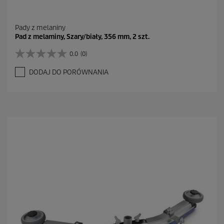
Pady z melaniny
Pad z melaminy, Szary/biały, 356 mm, 2 szt.
0.0
(0)
0
.
DODAJ DO PORÓWNANIA
0
n
a
5
g
w
i
a
z
d
e
k
.