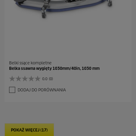
Belki ssące kompletne
Belka ssawna wygięty 1030mm/40in, 1030 mm
0.0
(0)
0
.
DODAJ DO PORÓWNANIA
0
n
a
5
g
w
i
POKAŻ WIĘCEJ (17)
a
z