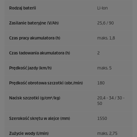
Rodzaj baterii
Li-Ion
Zasilanie bateryjne (V/Ah)
25,6 / 90
Czas pracy akumulatora (h)
maks. 1,8
Czas ładowania akumulatora (h)
2
Prędkość jazdy (km/h)
maks. 5
Prędkość obrotowa szczotki (obr./min)
180
Nacisk szczotki (g/cm²/kg)
20,4 - 34 / 30 -
50
Szerokość skrętu w alejce (mm)
1550
Zużycie wody (l/min)
maks. 2,75