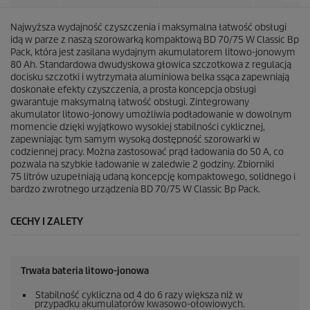
Najwyższa wydajność czyszczenia i maksymalna łatwość obsługi
idą w parze z naszą szorowarką kompaktową BD 70/75 W Classic Bp
Pack, która jest zasilana wydajnym akumulatorem litowo-jonowym
80 Ah. Standardowa dwudyskowa głowica szczotkowa z regulacją
docisku szczotki i wytrzymała aluminiowa belka ssąca zapewniają
doskonałe efekty czyszczenia, a prosta koncepcja obsługi
gwarantuje maksymalną łatwość obsługi. Zintegrowany
akumulator litowo-jonowy umożliwia podładowanie w dowolnym
momencie dzięki wyjątkowo wysokiej stabilności cyklicznej,
zapewniając tym samym wysoką dostępność szorowarki w
codziennej pracy. Można zastosować prąd ładowania do 50 A, co
pozwala na szybkie ładowanie w zaledwie 2 godziny. Zbiorniki
75 litrów uzupełniają udaną koncepcję kompaktowego, solidnego i
bardzo zwrotnego urządzenia BD 70/75 W Classic Bp Pack.
CECHY I ZALETY
Trwała bateria litowo-jonowa
Stabilność cykliczna od 4 do 6 razy większa niż w
przypadku akumulatorów kwasowo-ołowiowych.