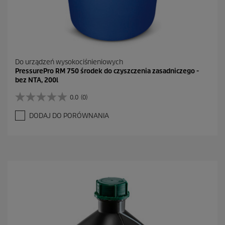
Do urządzeń wysokociśnieniowych
PressurePro RM 750 środek do czyszczenia zasadniczego -
bez NTA, 200l
0.0
(0)
0
.
DODAJ DO PORÓWNANIA
0
n
a
5
g
w
i
a
z
d
e
k