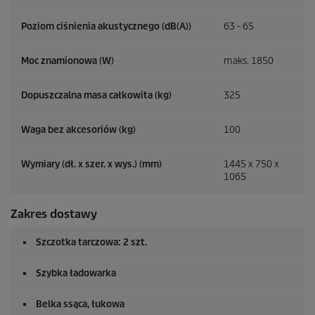
Poziom ciśnienia akustycznego (dB(A))
63 - 65
Moc znamionowa (W)
maks. 1850
Dopuszczalna masa całkowita (kg)
325
Waga bez akcesoriów (kg)
100
Wymiary (dł. x szer. x wys.) (mm)
1445 x 750 x
1065
Zakres dostawy
Szczotka tarczowa: 2 szt.
Szybka ładowarka
Belka ssąca, łukowa