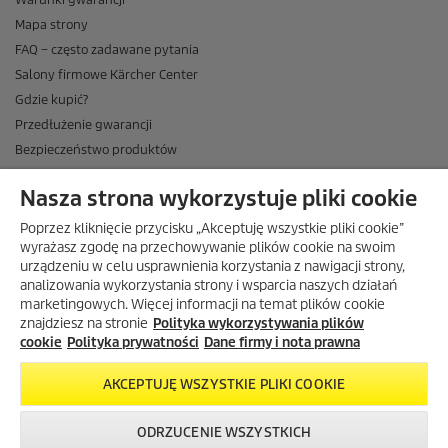
Mapa strony
FAQ – często zadawane pytania
Salony firmowe Kärcher Center
Gdzie kupić?
Przedłużenie gwarancji
Bezpieczeństwo produktów
Newsletter Kärcher
Nasza strona wykorzystuje pliki cookie
ADRES
Poprzez kliknięcie przycisku „Akceptuję wszystkie pliki cookie”
BIURO OBSŁUGI KLIENTA
wyrażasz zgodę na przechowywanie plików cookie na swoim
urządzeniu w celu usprawnienia korzystania z nawigacji strony,
OPINIE O EKÄRCHER
analizowania wykorzystania strony i wsparcia naszych działań
marketingowych. Więcej informacji na temat plików cookie
DOSTAWA W EKÄRCHER
znajdziesz na stronie
Polityka wykorzystywania plików
METODY PŁATNOŚCI DOSTĘPNE W EKÄRCHER
cookie
Polityka prywatności
Dane firmy i nota prawna
KÄRCHER W SOCIAL MEDIA
AKCEPTUJĘ WSZYSTKIE PLIKI COOKIE
ODRZUCENIE WSZYSTKICH