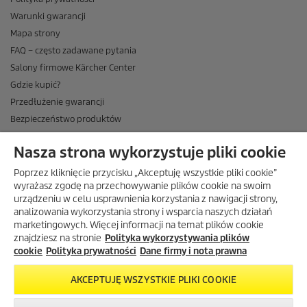
Warunki gwarancji
Mapa strony
FAQ – często zadawane pytania
Salony firmowe Kärcher Center
Gdzie kupić?
Przedłużenie gwarancji
Bezpieczeństwo produktów
Newsletter Kärcher
Nasza strona wykorzystuje pliki cookie
ADRES
Poprzez kliknięcie przycisku „Akceptuję wszystkie pliki cookie”
BIURO OBSŁUGI KLIENTA
wyrażasz zgodę na przechowywanie plików cookie na swoim
urządzeniu w celu usprawnienia korzystania z nawigacji strony,
OPINIE O EKÄRCHER
analizowania wykorzystania strony i wsparcia naszych działań
marketingowych. Więcej informacji na temat plików cookie
DOSTAWA W EKÄRCHER
znajdziesz na stronie
Polityka wykorzystywania plików
METODY PŁATNOŚCI DOSTĘPNE W EKÄRCHER
cookie
Polityka prywatności
Dane firmy i nota prawna
KÄRCHER W SOCIAL MEDIA
AKCEPTUJĘ WSZYSTKIE PLIKI COOKIE