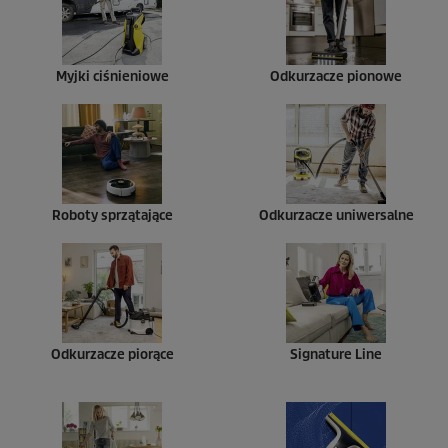
Myjki ciśnieniowe
Odkurzacze pionowe
Roboty sprzątające
Odkurzacze uniwersalne
Odkurzacze piorące
Signature Line