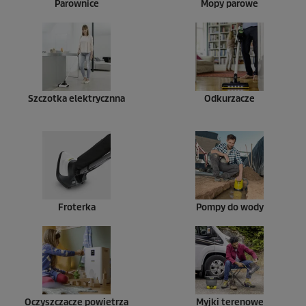
Parownice
Mopy parowe
Szczotka elektrycznna
Odkurzacze
Froterka
Pompy do wody
Oczyszczacze powietrza
Myjki terenowe