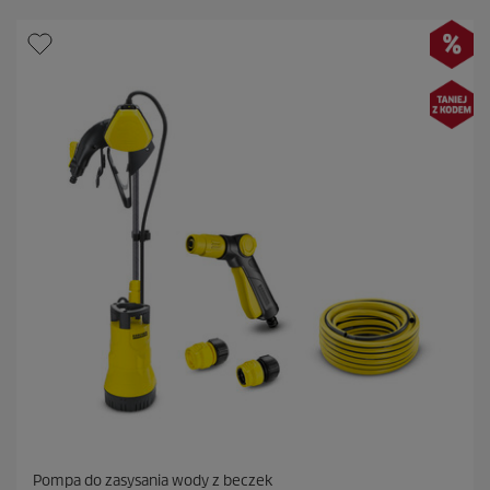
k
.
4
R
e
c
e
n
z
j
i
Pompa do zasysania wody z beczek