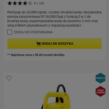
c
t
4.1
(29)
c
4
z
u
e
.
ę
Pompuje do 16,000 l/godz. czystej i brudnej wody: niezawodna
a
1
n
pompa zanurzeniowa SP 16,000 Dual z funkcją 2 w 1 do
d
n
l
a
brudnej wody, wypompowania wody do poziomu 1 mm oraz
a
z
n
włącznikiem pływakowym z regulacją wysokości.
5
a
a
g
DODAJ DO PORÓWNANIA
s
c
w
z
i
e
DODAJ DO KOSZYKA
a
n
z
a
d
** Najniższa cena z 30 dni przed obniżką
e
k
.
2
9
R
e
c
e
n
z
j