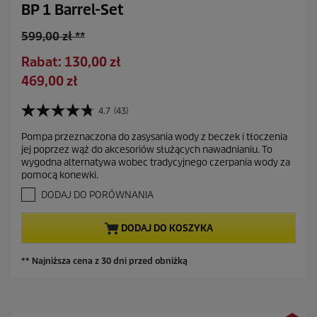
BP 1 Barrel-Set
S
599,00 zł **
t
O
Rabat: 130,00 zł
a
s
A
469,00 zł
r
z
k
a
c
t
4.7
(43)
c
4
z
u
e
.
ę
Pompa przeznaczona do zasysania wody z beczek i tłoczenia
a
7
n
jej poprzez wąż do akcesoriów służących nawadnianiu. To
d
n
l
a
wygodna alternatywa wobec tradycyjnego czerpania wody za
a
z
n
pomocą konewki.
5
a
a
g
DODAJ DO PORÓWNANIA
s
c
w
z
i
e
DODAJ DO KOSZYKA
a
n
z
a
d
** Najniższa cena z 30 dni przed obniżką
e
k
.
4