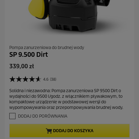
Pompa zanurzeniowa do brudnej wody
SP 9.500 Dirt
A
339,00 zł
k
t
4.6
(38)
4
u
.
Solidna i niezawodna: Pompa zanurzeniowa SP 9500 Dirt o
a
6
wydajności do 9500 l/godz. z włącznikiem pływakowym, to
n
l
kompaktowe urządzenie w podstawowej wersji do
a
n
wypompowywania oraz przepompowywania brudnej wody.
5
a
g
DODAJ DO PORÓWNANIA
c
w
i
e
DODAJ DO KOSZYKA
a
n
z