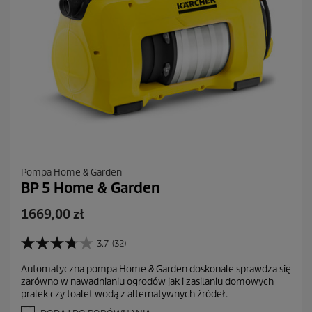
Pompa Home & Garden
BP 5 Home & Garden
A
1669,00 zł
k
t
3.7
(32)
3
u
.
Automatyczna pompa Home & Garden doskonale sprawdza się
a
7
zarówno w nawadnianiu ogrodów jak i zasilaniu domowych
n
l
pralek czy toalet wodą z alternatywnych źródeł.
a
n
5