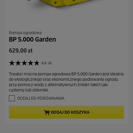
Pompa ogrodowa
BP 5.000 Garden
A
629,00 zł
k
t
4.8
(4)
4
u
.
Trwała i mocna pompa ogrodowa BP 5.000 Garden jest idealna
a
8
do ekologicznego oraz ekonomicznego podlewania ogrodu
n
l
przy pomocy wody z alternatywnych źródeł takich jak:
a
n
cysterny lub zbiorniki.
5
a
g
DODAJ DO PORÓWNANIA
c
w
i
e
DODAJ DO KOSZYKA
a
n
z
a
d
e