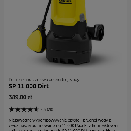
i
Pompa zanurzeniowa do brudnej wody
SP 11.000 Dirt
A
389,00 zł
k
t
4.6
(20)
4
u
.
Niezawodne wypompowywanie czystej i brudnej wody z
a
6
wydajnością pompowania do 11 000 l/godz.: z kompaktową i
n
l
solidną pompą brudnej wody SP 11 000 Dirt, z włącznikiem