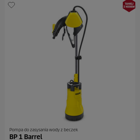
3
R
e
c
e
n
z
j
i
Pompa do zasysania wody z beczek
BP 1 Barrel