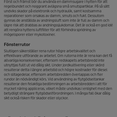
Först och främst bör du använda en dammsugare i hytten för att
regelbundet och noggrant avlägsna små smutspartiklar. På så sätt
undviks skador på elektronik och hydraulik, samt kostsamma
reparationer som orsakas av damm, smuts och fukt. Dessutom
gynnas de anställda av andningsluft som inte är full av damm och
lägre risk att drabbas av andningssjukdomar. Det är också en god idé
att rengöra hyttens luftfilter för att förhindra spridning av
mögelsporer eller mykotoxiner.
Fönsterrutor
Slutligen säkerställer rena rutor högre arbetskvalitet och
effektivare utförande av arbetet. Om rutorna inte är rena kan det få
allvarliga konsekvenser, eftersom redskapets arbetsbredd inte
utnyttjas fullt ut vid dålig sikt. Under jordkultivering eller skörd
resulterar detta i längre arbetstid och högre kostnader för diesel
och slitagedelar, eftersom arbetsbredden överlappas och fler
rundor än nödvändigt körs. Vid användning av flytgödseltankar
resulterar den felaktiga bedömningen av arbetsbredden i att för
mycket näring appliceras, vilket måste undvikas i enlighet med den
betydligt strängare flytgödselförordningen. I många fall ökar dålig
sikt också risken för skador eller olyckor.