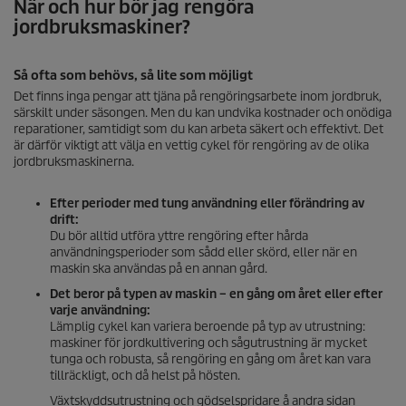
När och hur bör jag rengöra
jordbruksmaskiner?
Så ofta som behövs, så lite som möjligt
Det finns inga pengar att tjäna på rengöringsarbete inom jordbruk,
särskilt under säsongen. Men du kan undvika kostnader och onödiga
reparationer, samtidigt som du kan arbeta säkert och effektivt. Det
är därför viktigt att välja en vettig cykel för rengöring av de olika
jordbruksmaskinerna.
Efter perioder med tung användning eller förändring av
drift:
Du bör alltid utföra yttre rengöring efter hårda
användningsperioder som sådd eller skörd, eller när en
maskin ska användas på en annan gård.
Det beror på typen av maskin – en gång om året eller efter
varje användning:
Lämplig cykel kan variera beroende på typ av utrustning:
maskiner för jordkultivering och sågutrustning är mycket
tunga och robusta, så rengöring en gång om året kan vara
tillräckligt, och då helst på hösten.
Växtskyddsutrustning och gödselspridare å andra sidan