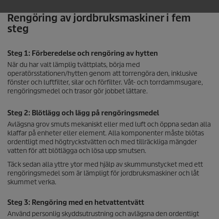
Rengöring av jordbruksmaskiner i fem
steg
Steg 1: Förberedelse och rengöring av hytten
När du har valt lämplig tvättplats, börja med
operatörsstationen/hytten genom att torrengöra den, inklusive
fönster och luftfilter, silar och förfilter. Våt- och torrdammsugare,
rengöringsmedel och trasor gör jobbet lättare.
Steg 2: Blötlägg och lägg på rengöringsmedel
Avlägsna grov smuts mekaniskt eller med luft och öppna sedan alla
klaffar på enheter eller element. Alla komponenter måste blötas
ordentligt med högtryckstvätten och med tillräckliga mängder
vatten för att blötlägga och lösa upp smutsen.
Täck sedan alla yttre ytor med hjälp av skummunstycket med ett
rengöringsmedel som är lämpligt för jordbruksmaskiner och låt
skummet verka.
Steg 3: Rengöring med en hetvattentvätt
Använd personlig skyddsutrustning och avlägsna den ordentligt