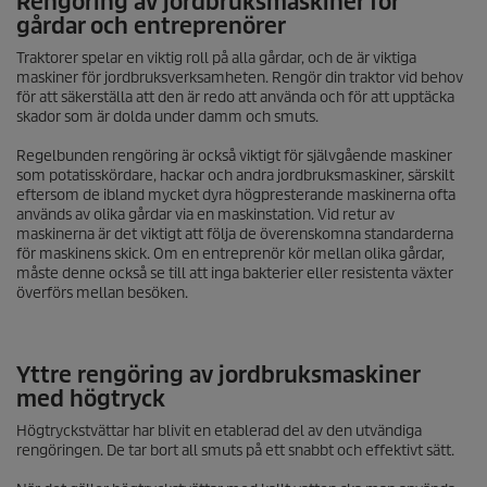
Rengöring av jordbruksmaskiner för
gårdar och entreprenörer
Traktorer spelar en viktig roll på alla gårdar, och de är viktiga
maskiner för jordbruksverksamheten. Rengör din traktor vid behov
för att säkerställa att den är redo att använda och för att upptäcka
skador som är dolda under damm och smuts.
Regelbunden rengöring är också viktigt för självgående maskiner
som potatisskördare, hackar och andra jordbruksmaskiner, särskilt
eftersom de ibland mycket dyra högpresterande maskinerna ofta
används av olika gårdar via en maskinstation. Vid retur av
maskinerna är det viktigt att följa de överenskomna standarderna
för maskinens skick. Om en entreprenör kör mellan olika gårdar,
måste denne också se till att inga bakterier eller resistenta växter
överförs mellan besöken.
Yttre rengöring av jordbruksmaskiner
med högtryck
Högtryckstvättar har blivit en etablerad del av den utvändiga
rengöringen. De tar bort all smuts på ett snabbt och effektivt sätt.