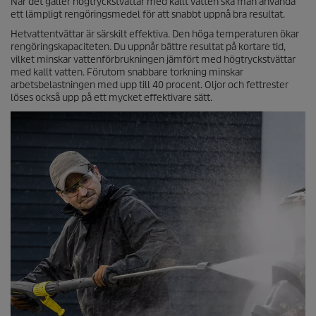
När det gäller högtryckstvättar med kallt vatten ska man använda
ett lämpligt rengöringsmedel för att snabbt uppnå bra resultat.
Hetvattentvättar är särskilt effektiva. Den höga temperaturen ökar
rengöringskapaciteten. Du uppnår bättre resultat på kortare tid,
vilket minskar vattenförbrukningen jämfört med högtryckstvättar
med kallt vatten. Förutom snabbare torkning minskar
arbetsbelastningen med upp till 40 procent. Oljor och fettrester
löses också upp på ett mycket effektivare sätt.