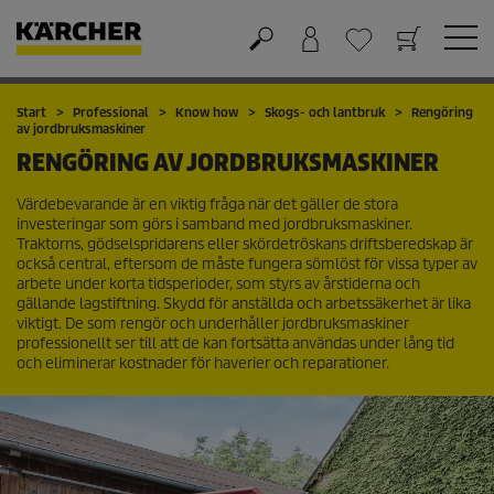
Varukorg
Önskelista
Start
Professional
Know how
Skogs- och lantbruk
Rengöring
av jordbruksmaskiner
RENGÖRING AV JORDBRUKSMASKINER
Värdebevarande är en viktig fråga när det gäller de stora
investeringar som görs i samband med jordbruksmaskiner.
Traktorns, gödselspridarens eller skördetröskans driftsberedskap är
också central, eftersom de måste fungera sömlöst för vissa typer av
arbete under korta tidsperioder, som styrs av årstiderna och
gällande lagstiftning. Skydd för anställda och arbetssäkerhet är lika
viktigt. De som rengör och underhåller jordbruksmaskiner
professionellt ser till att de kan fortsätta användas under lång tid
och eliminerar kostnader för haverier och reparationer.