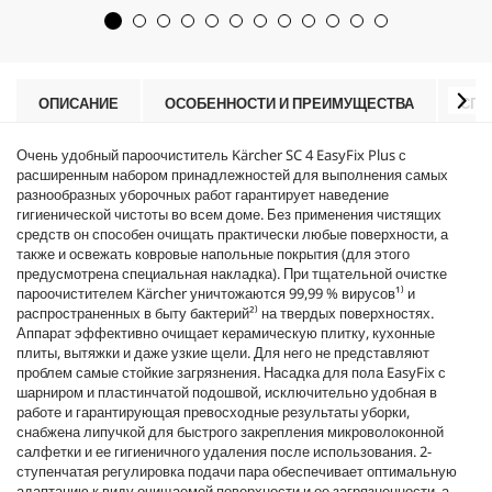
е
u
з
c
д
t
.
p
1
r
ОПИСАНИЕ
ОСОБЕННОСТИ И ПРЕИМУЩЕСТВА
СПЕ
8
i
о
c
б
Очень удобный пароочиститель Kärcher SC 4
EasyFix
Plus с
e
з
расширенным набором принадлежностей для выполнения самых
о
разнообразных уборочных работ гарантирует наведение
р
гигиенической чистоты во всем доме. Без применения чистящих
а
средств он способен очищать практически любые поверхности, а
также и освежать ковровые напольные покрытия (для этого
предусмотрена специальная накладка). При тщательной очистке
пароочистителем Kärcher уничтожаются 99,99 % вирусов¹⁾ и
распространенных в быту бактерий²⁾ на твердых поверхностях.
Аппарат эффективно очищает керамическую плитку, кухонные
плиты, вытяжки и даже узкие щели. Для него не представляют
проблем самые стойкие загрязнения. Насадка для пола
EasyFix
с
шарниром и пластинчатой подошвой, исключительно удобная в
работе и гарантирующая превосходные результаты уборки,
снабжена липучкой для быстрого закрепления микроволоконной
салфетки и ее гигиеничного удаления после использования. 2-
ступенчатая регулировка подачи пара обеспечивает оптимальную
адаптацию к виду очищаемой поверхности и ее загрязненности, а