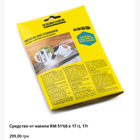
Средство от накипи RM 511(6 x 17 г), 17г
C
299,00 грн