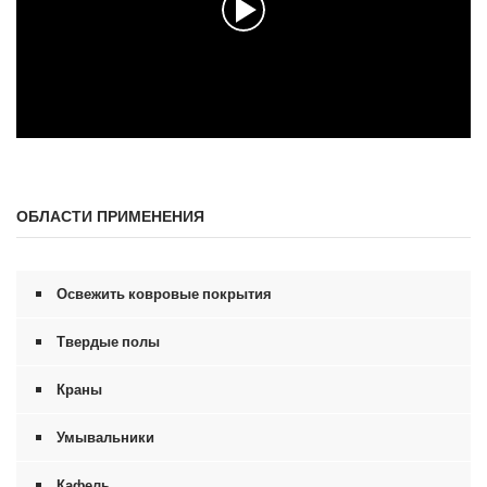
0
с
е
к
ОБЛАСТИ ПРИМЕНЕНИЯ
у
н
д
ы
и
Освежить ковровые покрытия
з
0
с
Твердые полы
е
к
Краны
у
н
д
Умывальники
ы
Кафель