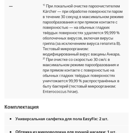
—
¹⁾ При локальной очистке пароочистителем
Kärcher — при обработке поверхности паром
в течение 30 секунд в максимальном режиме
парообразования и при прямом контакте с
поверхностью — на обычных гладких
твёрдых поверхностях удаляется 99,999 %
оболочечных вирусов, включая вирусы
гриппа (за исключением вируса гепатита B).
Тестовый микроорганизм:
модифицированный вирус вакцины Анкара.
²⁾ При очистке со скоростью 30 см/с в
максимальном режиме парообразования и
при прямом контакте с поверхностью на
обычных гладких твёрдых поверхностях
уничтожается 99,99 % распространённых в
быту бактерий (тестовый микроорганизм:
Enterococcus hirae).
Комплектация
Универсальная салфетка для пола
EasyFix
: 2 шт.
Обтяжка из микроволокна для ручной насадки: 1 шт.