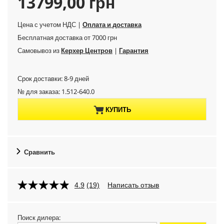
C
13799,00 грн
u
Цена с учетом НДС |
Оплата и доставка
Бесплатная доставка от 7000 грн
r
Самовывоз из
Керхер Центров
|
Гарантия
r
Срок доставки: 8-9 дней
e
№ для заказа:
1.512-640.0
n
КУПИТЬ
t
p
Сравнить
r
4.9
(19)
Написать отзыв
o
d
Поиск дилера: