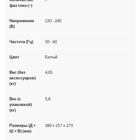
фаз тока (~)
Напряжение
220 - 240
(В)
Частота (Гц)
50 - 60
Цвет
Белый
Вес (без
4,05
аксессуаров)
(кг)
Вес (с
5,8
упаковкой)
(кг)
Размеры (Д ×
380 x 251 x 273
Ш × В) (мм)