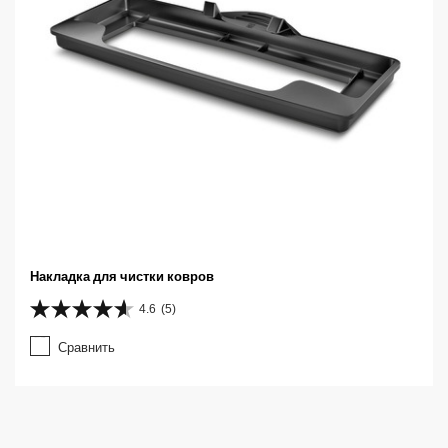
Накладка для чистки ковров
4.6
(5)
4
.
Сравнить
6
и
з
5
з
в