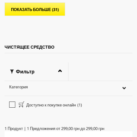
е
ПОКАЗАТЬ БОЛЬШЕ (31)
з
д
.
5
о
б
з
ЧИСТЯЩЕЕ СРЕДСТВО
о
р
а
Фильтр
Категория
Доступно к покупке онлайн
(1)
1
Продукт
|
1
Предложения от
299,00 грн
до
299,00 грн