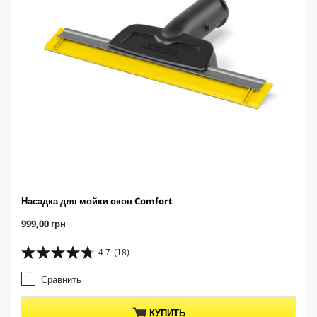
р
Насадка для мойки окон Comfort
C
999,00 грн
u
r
4.7
(18)
4
r
.
e
Сравнить
7
n
и
t
з
p
КУПИТЬ