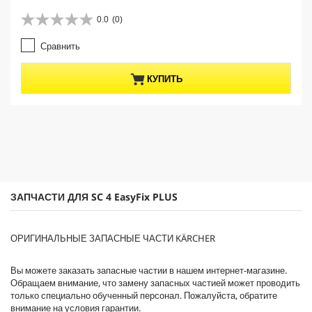
u
r
0.0
(0)
0
r
.
e
Сравнить
0
n
и
t
з
p
КУПИТЬ
5
r
з
o
в
d
е
u
з
c
д
t
.
p
r
i
ЗАПЧАСТИ ДЛЯ SC 4
EasyFix
PLUS
c
e
ОРИГИНАЛЬНЫЕ ЗАПАСНЫЕ ЧАСТИ KÄRCHER
Вы можете заказать запасные частии в нашем интернет-магазине.
Обращаем внимание, что замену запасных частией может проводить
только специально обученный персонал. Пожалуйста, обратите
внимание на условия гарантии.