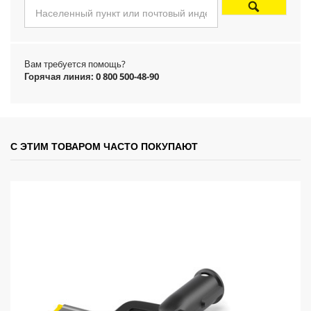
u
c
Вам требуется помощь?
t
Горячая линия: 0 800 500-48-90
p
r
С ЭТИМ ТОВАРОМ ЧАСТО ПОКУПАЮТ
i
c
e