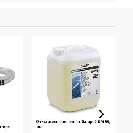
Очиститель солнечных батарей RM 99,
И
ятора
10л
о