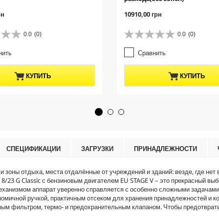
C
рн
10910,00 грн
u
r
0.0
(0)
0.0
(0)
0
r
.
e
нить
Сравнить
0
n
и
t
з
p
КУПИТЬ
КУПИТЬ
5
r
з
o
в
d
е
u
з
c
д
t
.
p
r
СПЕЦИФИКАЦИИ
ЗАГРУЗКИ
ПРИНАДЛЕЖНОСТИ
i
c
 зоны отдыха, места отдалённые от учреждений и зданий: везде, где не
e
8/23 G Classic с бензиновым двигателем EU STAGE V – это прекрасный выб
ханизмом аппарат уверенно справляется с особенно сложными задачами оч
номичной ручкой, практичным отсеком для хранения принадлежностей и к
 фильтром, термо- и предохранительным клапаном. Чтобы предотвратит