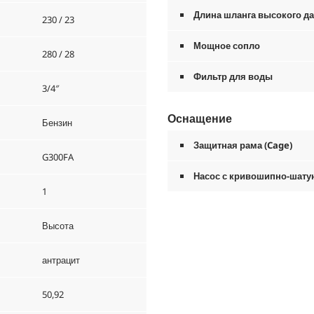
Длина шланга высокого да
230 / 23
Мощное сопло
280 / 28
Фильтр для воды
3/4″
Оснащение
Бензин
Защитная рама (Cage)
G300FA
Насос с кривошипно-шат
1
Высота
антрацит
50,92