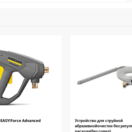
 EASY!Force Advanced
Устройство для струйной
абразивнойочистки без регул
расхода(без сопел)