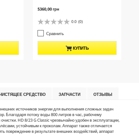
C
C
5360,00 грн
2
u
u
r
r
0.0
(0)
0
0
r
r
.
.
e
e
Сравнить
0
0
n
n
и
и
t
t
з
з
p
p
КУПИТЬ
5
5
r
r
з
з
o
o
в
в
d
d
е
е
u
u
з
з
c
c
д
д
t
t
.
.
p
p
r
r
ЧИСТЯЩЕЕ СРЕДСТВО
ЗАПЧАСТИ
ОТЗЫВЫ
i
i
c
c
т внешних источников энергии для выполнения сложных задач
e
e
ор. Благодаря потоку воды 800 литров в час, рабочему
истки. HD 8/23 G Classic чрезвычайно удобен в эксплуатации,
олёсами, устойчивым к проколам. Аппарат также отличается
ь повреждение в результате внешних воздействий, аппарат