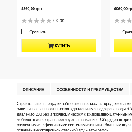
C
C
5860,00 грн
6060,00 г
u
u
r
r
0.0
(0)
0
0
r
r
.
.
e
e
Сравнить
Срав
0
0
n
n
и
и
t
t
з
з
p
p
КУПИТЬ
5
5
r
r
з
з
o
o
в
в
d
d
е
е
u
u
з
з
c
c
д
д
t
t
.
.
p
p
r
r
ОПИСАНИЕ
ОСОБЕННОСТИ И ПРЕИМУЩЕСТВА
i
i
c
c
Строительные площадки, общественные места, городские парки и
e
e
очистки, наш аппарат высокого давления без подогрева воды HD 
давлению 230 бар и прочному насосу с кривошипно-шатунным ме
мобилен и легко транспортируется на машине. Оборудован эрго
различными эффективными системами защиты - большим водяным
оснащён высокопрочной стальной трубчатой рамой.