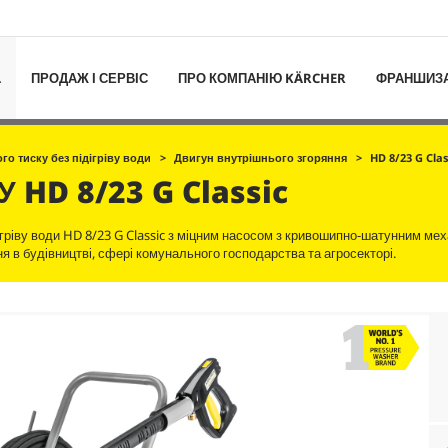
L
ПРОДАЖ І СЕРВІС
ПРО КОМПАНІЮ KÄRCHER
ФРАНШИЗ
го тиску без підігріву води
Двигун внутрішнього згоряння
HD 8/23 G Cla
КУ
HD 8/23 G Classic
ігріву води HD 8/23 G Classic з міцним насосом з кривошипно-шатунним мех
 в будівництві, сфері комунального господарства та агросекторі.