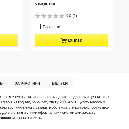
C
C
5360,00 грн
2
u
u
r
r
0.0
(0)
0
0
r
r
.
.
e
e
Порівняти
0
0
n
n
з
з
t
t
5
5
p
p
КУПИТИ
з
з
r
r
і
і
o
o
р
р
d
d
о
о
u
u
к
к
c
c
.
.
t
t
p
p
r
r
ІБ
ЗАПЧАСТИНИ
ВІДГУКИ
i
i
c
c
іх джерел енергії для виконання складних завдань очищення, наш
e
e
 літрів на годину, робочому тиску 230 бар і міцному насосу з
о зручний в експлуатації, мобільний і легко транспортується
 відрізняється різними ефективними системами захисту -
 міцною сталевою рамою.