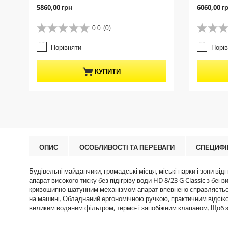
C
C
5860,00 грн
6060,00 г
u
u
r
r
0.0
(0)
0
0
r
r
.
.
e
e
Порівняти
Порі
0
0
n
n
з
з
t
t
5
5
p
p
КУПИТИ
з
з
r
r
і
і
o
o
р
р
d
d
о
о
u
u
к
к
c
c
.
.
t
t
p
p
r
r
ОПИС
ОСОБЛИВОСТІ ТА ПЕРЕВАГИ
СПЕЦИФІ
i
i
c
c
Будівельні майданчики, громадські місця, міські парки і зони ві
e
e
апарат високого тиску без підігріву води HD 8/23 G Classic з бен
кривошипно-шатунним механізмом апарат впевнено справляється 
на машині. Обладнаний ергономічною ручкою, практичним відсіко
великим водяним фільтром, термо- і запобіжним клапаном. Щоб 