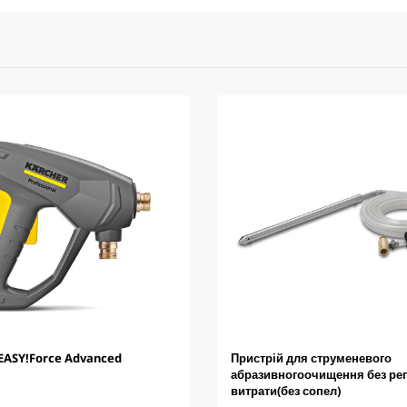
 EASY!Force Advanced
Пристрій для струменевого
абразивногоочищення без ре
витрати(без сопел)