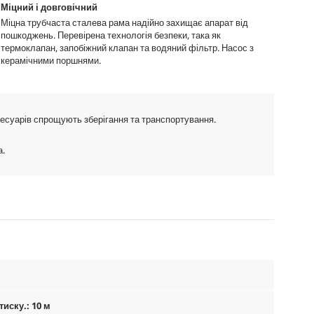
Міцний і довговічний
Міцна трубчаста сталева рама надійно захищає апарат від
пошкоджень. Перевірена технологія безпеки, така як
термоклапан, запобіжний клапан та водяний фільтр. Насос з
керамічними поршнями.
сесуарів спрощують зберігання та транспортування.
а.
иску.: 10 м