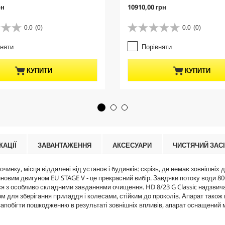
C
рн
10910,00 грн
u
r
0.0
(0)
0.0
(0)
0
r
.
e
вняти
Порівняти
0
n
з
t
5
p
КУПИТИ
КУПИТИ
з
r
і
o
р
d
о
u
к
c
.
t
p
r
КАЦІЇ
ЗАВАНТАЖЕННЯ
АКСЕСУАРИ
ЧИСТЯЧИЙ ЗАС
i
c
дпочинку, місця віддалені від установ і будинків: скрізь, де немає зовнішн
e
зиновим двигуном EU STAGE V - це прекрасний вибір. Завдяки потоку води 800
з особливо складними завданнями очищення. HD 8/23 G Classic надзвичайн
м для зберігання приладдя і колесами, стійким до проколів. Апарат також
запобігти пошкодженню в результаті зовнішніх впливів, апарат оснащений