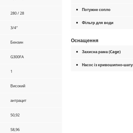
Потужне сопло
280 / 28
Фільтр для води
3/4″
Оснащення
Бензин
Захисна рама (Cage)
G300FA
Насос із кривошипно-шат
1
Високий
антрацит
50,92
58,96