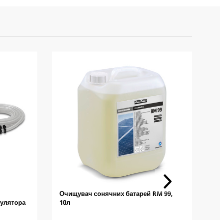
Очищувач сонячних батарей RM 99,
С
гулятора
10л
о