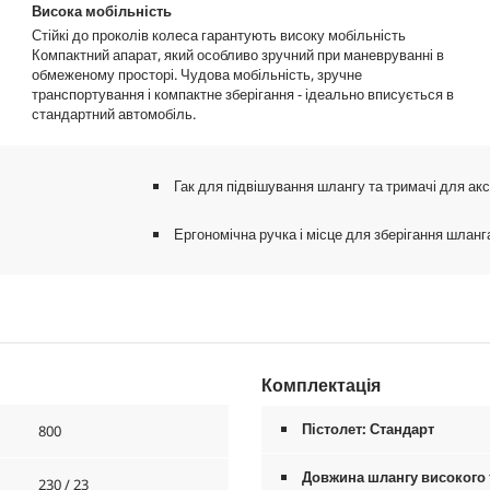
Висока мобільність
Стійкі до проколів колеса гарантують високу мобільність
Компактний апарат, який особливо зручний при маневруванні в
обмеженому просторі. Чудова мобільність, зручне
транспортування і компактне зберігання - ідеально вписується в
стандартний автомобіль.
Гак для підвішування шлангу та тримачі для ак
Ергономічна ручка і місце для зберігання шланг
Комплектація
Пістолет: Стандарт
800
Довжина шлангу високого т
230 / 23