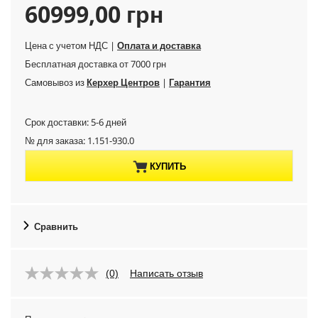
C
60999,00 грн
u
Цена с учетом НДС |
Оплата и доставка
Бесплатная доставка от 7000 грн
r
Самовывоз из
Керхер Центров
|
Гарантия
r
Срок доставки: 5-6 дней
e
№ для заказа:
1.151-930.0
n
КУПИТЬ
t
p
Сравнить
r
(0)
Написать отзыв
o