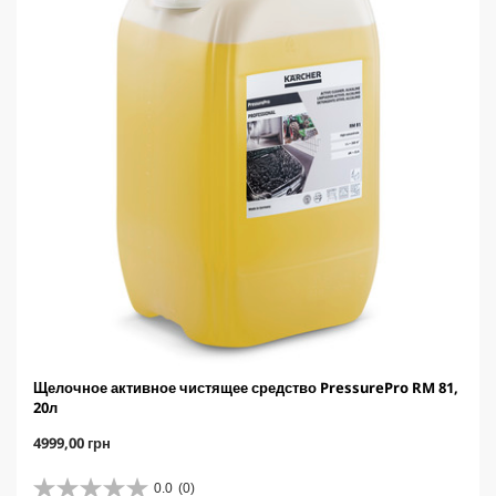
.
Щелочное активное чистящее средство PressurePro RM 81,
20л
C
4999,00 грн
u
r
0.0
(0)