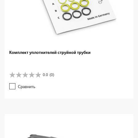
Комплект уплотнителей струйной трубки
0.0
(0)
0
.
Сравнить
0
и
з
5
з
в
е
з
д