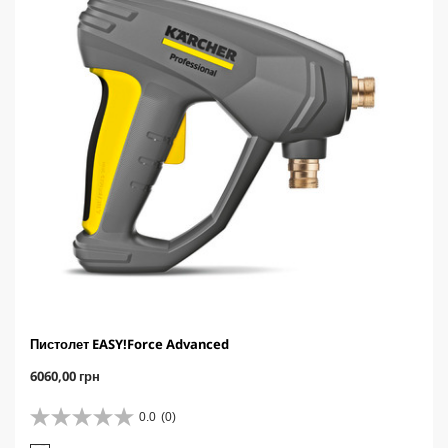
.
Пистолет EASY!Force Advanced
C
6060,00 грн
u
r
0.0
(0)
0
r
.
e