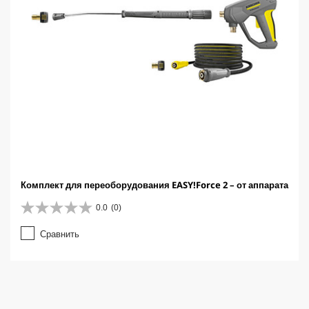
Комплект для переоборудования EASY!Force 2 – от аппарата
0.0
(0)
0
.
Сравнить
0
и
з
5
з
в