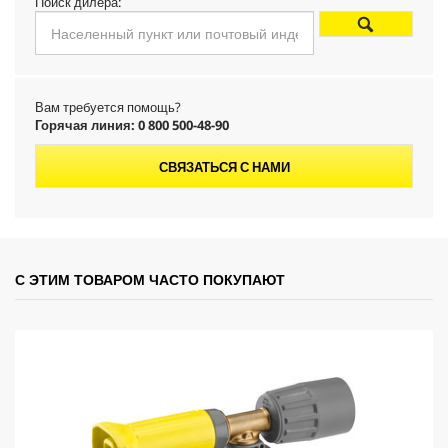
d
Поиск дилера:
u
c
Вам требуется помощь?
t
Горячая линия: 0 800 500-48-90
p
СВЯЗАТЬСЯ С НАМИ
r
i
С ЭТИМ ТОВАРОМ ЧАСТО ПОКУПАЮТ
c
e