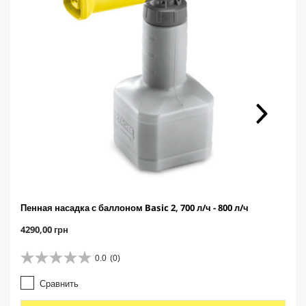
Пенная насадка с баллоном Basic 2, 700 л/ч - 800 л/ч
C
4290,00 грн
u
r
0.0
(0)
0
r
.
e
Сравнить
0
n
и
t