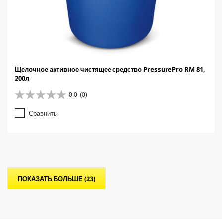
Щелочное активное чистящее средство PressurePro RM 81,
200л
0.0
(0)
0
.
Сравнить
0
и
з
5
з
в
е
ПОКАЗАТЬ БОЛЬШЕ (23)
з
д
.