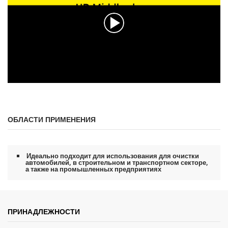
н
д
ы
и
з
0
с
е
к
у
н
0
д
с
ы
е
к
ОБЛАСТИ ПРИМЕНЕНИЯ
у
н
д
ы
и
Идеально подходит для использования для очистки
з
автомобилей, в строительном и транспортном секторе,
0
а также на промышленных предприятиях
с
е
к
у
н
ПРИНАДЛЕЖНОСТИ
д
ы