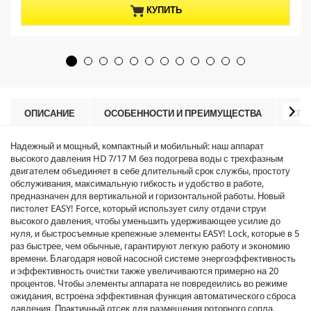
з
p
КУПИТЬ
5
r
з
o
в
d
е
u
з
c
д
t
.
p
r
ОПИСАНИЕ
ОСОБЕННОСТИ И ПРЕИМУЩЕСТВА
СПЕ
i
c
Надежный и мощный, компактный и мобильный: наш аппарат
e
высокого давления HD 7/17 M без подогрева воды с трехфазным
двигателем объединяет в себе длительный срок службы, простоту
обслуживания, максимальную гибкость и удобство в работе,
предназначен для вертикальной и горизонтальной работы. Новый
пистолет EASY! Force, который использует силу отдачи струи
высокого давления, чтобы уменьшить удерживающее усилие до
нуля, и быстросъемные крепежные элементы EASY! Lock, которые в 5
раз быстрее, чем обычные, гарантируют легкую работу и экономию
времени. Благодаря новой насосной системе энергоэффективность
и эффективность очистки также увеличиваются примерно на 20
процентов. Чтобы элементы аппарата не повредеились во режиме
ожидания, встроена эффективная функция автоматического сброса
давления. Практичный отсек для размещения роторного сопла.