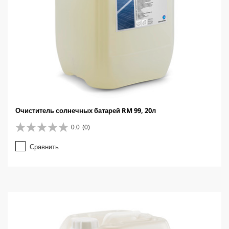
Очиститель солнечных батарей RM 99, 20л
0.0
(0)
0
.
Сравнить
0
и
з
5
з
в
е
з
д