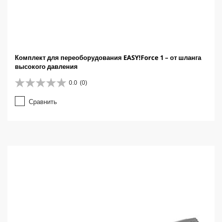
Комплект для переоборудования EASY!Force 1 – от шланга
высокого давления
0.0
(0)
0
.
Сравнить
0
и
з
5
з
в
е
з
д
.