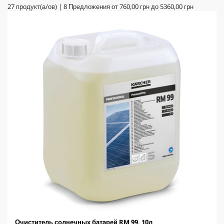
27
продукт(а/ов)
|
8
Предложения от
760,00 грн
до
5360,00 грн
Очиститель солнечных батарей RM 99, 10л