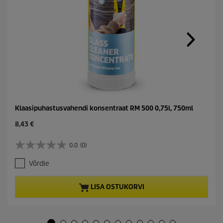
Klaasipuhastusvahendi konsentraat RM 500 0,75l, 750ml
C
8,43 €
u
r
0.0
(0)
0
r
.
e
Võrdle
0
n
/
t
5
p
LISA OSTUKORVI
t
r
ä
o
h
d
e
u