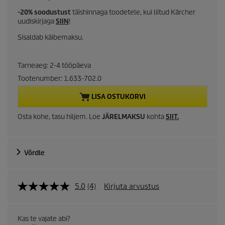
u
-20% soodustust
täishinnaga toodetele, kui liitud Kärcher
uudiskirjaga
SIIN
!
r
Sisaldab käibemaksu.
r
Tarneaeg: 2-4 tööpäeva
e
Tootenumber:
1.633-702.0
n
LISA OSTUKORVI
t
Osta kohe, tasu hiljem. Loe
JÄRELMAKSU
kohta
SIIT
.
p
r
Võrdle
o
5.0
(4)
Kirjuta arvustus
d
u
Kas te vajate abi?