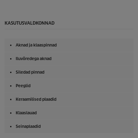
KASUTUSVALDKONNAD
Aknad ja klaaspinnad
Iluvõredega aknad
Siledad pinnad
Peeglid
Keraamilised plaadid
Klaaslauad
Seinaplaadid