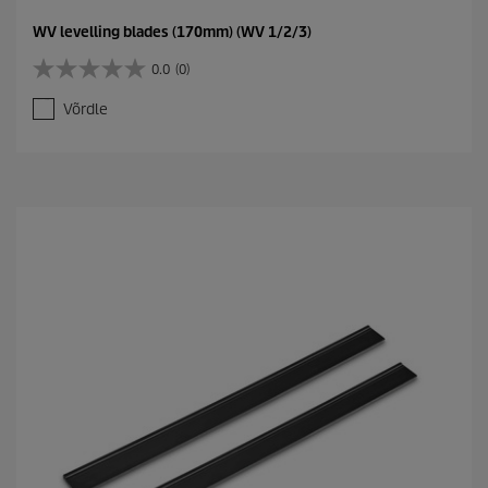
WV levelling blades (170mm) (WV 1/2/3)
0.0
(0)
0
.
Võrdle
0
/
5
t
ä
h
e
s
t
.