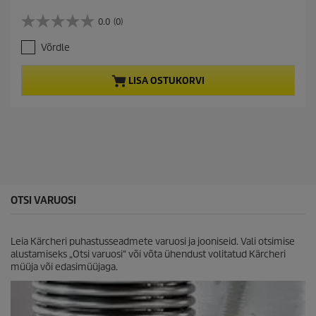
u
r
0.0
(0)
0
r
.
e
Võrdle
0
n
/
t
5
p
LISA OSTUKORVI
t
r
ä
o
h
d
e
u
s
c
t
t
.
p
r
i
OTSI VARUOSI
c
e
Leia Kärcheri puhastusseadmete varuosi ja jooniseid. Vali otsimise
alustamiseks „Otsi varuosi“ või võta ühendust volitatud Kärcheri
müüja või edasimüüjaga.