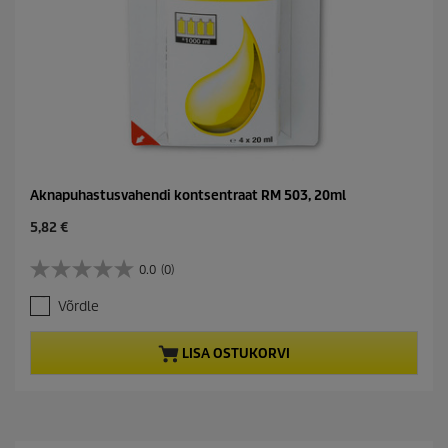
Aknapuhastusvahendi kontsentraat RM 503, 20ml
C
5,82 €
u
r
0.0
(0)
0
r
.
e
Võrdle
0
n
/
t
5
p
LISA OSTUKORVI
t
r
ä
o
h
d
e
u
s
c