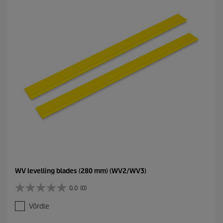
WV levelling blades (280 mm) (WV2/WV3)
0.0
(0)
0
.
Võrdle
0
/