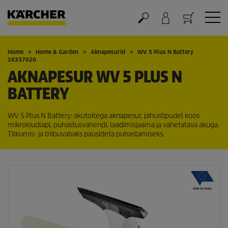
Ostukorv
Home
Home & Garden
Aknapesurid
WV 5 Plus N Battery
16337020
AKNAPESUR WV 5 PLUS N
BATTERY
WV 5 Plus N Battery: akutoitega aknapesur, pihustipudel koos
mikrokiudlapi, puhastusvahendi, laadimisjaama ja vahetatava akuga.
Tilkumis- ja triibuvabaks pausideta puhastamiseks.