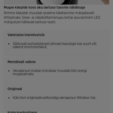
Mugav käepide koos aku laetuse taseme näidikuga
Pehme käepide muudab seadme käsitsemise märgatavalt
lihtsamaks. Sisse- ja väljalülitamisnupu kohal asuvad kolm LED
märgutuld näitavad laetuse taset.
Vahetatav imemisotsik
Sõltuvalt puhastatavast pinnast kasutage kas suurt või
väikest imemisotsikut.
Meeldivalt vaikne
Aknapesuri madal müratase muudab töö veelgi
mugavamaks.
Originaal
Kärcheri originaalkvaliteediga aknapesur Window Vac.
Kolm korda kiirem