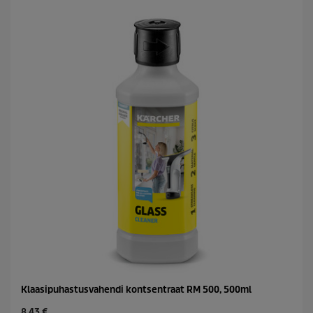
t
t
.
p
r
i
c
e
Klaasipuhastusvahendi kontsentraat RM 500, 500ml
C
8,43 €