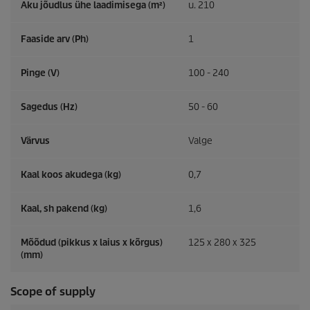
Aku jõudlus ühe laadimisega (m²)
u. 210
Faaside arv (Ph)
1
Pinge (V)
100 - 240
Sagedus (
Hz
)
50 - 60
Värvus
Valge
Kaal koos akudega (kg)
0,7
Kaal, sh pakend (kg)
1,6
Mõõdud (pikkus x laius x kõrgus)
125 x 280 x 325
(mm)
Scope of supply