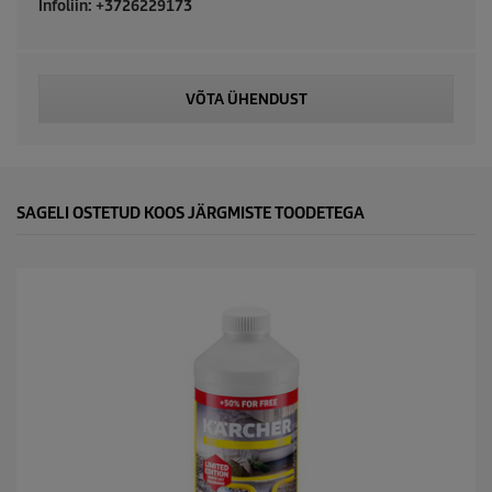
Infoliin: +3726229173
c
t
VÕTA ÜHENDUST
p
r
i
SAGELI OSTETUD KOOS JÄRGMISTE TOODETEGA
c
e