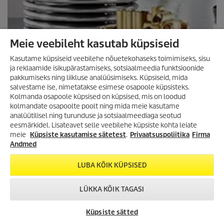
Meie veebileht kasutab küpsiseid
Kasutame küpsiseid veebilehe nõuetekohaseks toimimiseks, sisu
ja reklaamide isikupärastamiseks, sotsiaalmeedia funktsioonide
pakkumiseks ning liikluse analüüsimiseks. Küpsiseid, mida
salvestame ise, nimetatakse esimese osapoole küpsisteks.
Kolmanda osapoole küpsised on küpsised, mis on loodud
kolmandate osapoolte poolt ning mida meie kasutame
analüütilisel ning turunduse ja sotsiaalmeediaga seotud
VÕIMALUS SÄÄSTA
eesmärkidel. Lisateavet selle veebilehe küpsiste kohta leiate
SUUREMALT KUI VAREM!
meie
Küpsiste kasutamise sätetest
.
Privaatsuspoliitika
Firma
Lai valik tooteid kuni -35%!
Andmed
Survepesurid, aurupesurid,
tolmuimejad, tekstiilipesurid ja
LUBA KÕIK KÜPSISED
palju muud!
LÜKKA KÕIK TAGASI
TUTVU KAMPAANIA
TOOTEVALIKUGA!
OTSI VARUOSI
VÕTA ÜHENDUST
KÄRCHER
CHAT
Küpsiste sätted
ESINDUSED