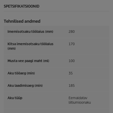
SPETSIFIKATSIOONID
Tehnilised andmed
Imemisotsaku töölaius (mm)
280
Kitsa imemisotsaku töölaius
170
(mm)
Musta vee paagi maht (ml)
100
Aku tööaeg (min)
35
Aku laadimisaeg (min)
185
Aku tüüp
Eemaldatav
liitiumioonaku