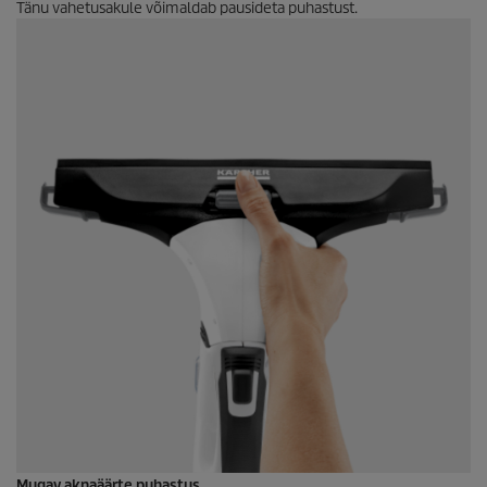
Tänu vahetusakule võimaldab pausideta puhastust.
Mugav aknaäärte puhastus