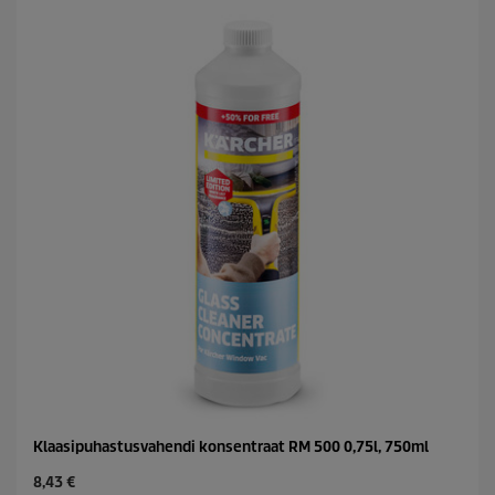
t
.
p
r
i
c
e
Klaasipuhastusvahendi konsentraat RM 500 0,75l, 750ml
C
8,43 €