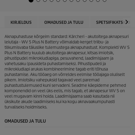
s
c
t
t
.
p
r
KIRJELDUS
OMADUSED JA TULU
SPETSIFIKATSIOONI
i
c
Aknapuhastuse kõrgeim standard: Kärcheri - akutoitega aknapesuri
e
leiutaja - WV 5 Plus N Battery võimaldab kerget triibu- ja
tilkumisvaba täiuslike tulemustega aknapuhastust. Komplekti WV 5
Plus N Battery kuulub akutoitega aknapesur, kitsas imiotsik,
pihustipudel mikrokiudlapiga, pesuvahend, laadimisjaam ja
vahetusaku (pausideta puhastamiseks). Pihustipudeli ja
mikrokiudlapi arukas kombineerimine tagab eriti tõhusa
puhastamise. Aku tööaeg on võrreldes eelmise tööajaga oluliselt
pikem. Imiotsiku vahepuksid tagavad veel paremad
puhastustulemused kuni servadeni. Seadme käepideme pehmed
komponendid on veel üks eelis, mis tagab, et aknapesur WV 5 on
veel mugavam kinni hoida. Laadimisjaama saab kasutada nii
üksikute akude laadimiseks kui ka kogu aknavaakumpuhasti
turvaliseks hoidmiseks.
OMADUSED JA TULU