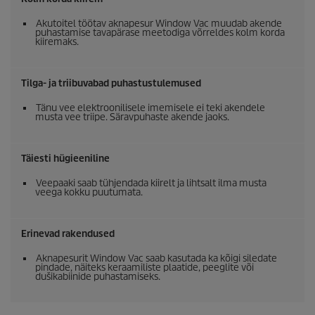
Akutoitel töötav aknapesur Window Vac muudab akende
puhastamise tavapärase meetodiga võrreldes kolm korda
kiiremaks.
Tilga- ja triibuvabad puhastustulemused
Tänu vee elektroonilisele imemisele ei teki akendele
musta vee triipe. Säravpuhaste akende jaoks.
Täiesti hügieeniline
Veepaaki saab tühjendada kiirelt ja lihtsalt ilma musta
veega kokku puutumata.
Erinevad rakendused
Aknapesurit Window Vac saab kasutada ka kõigi siledate
pindade, näiteks keraamiliste plaatide, peeglite või
dušikabiinide puhastamiseks.