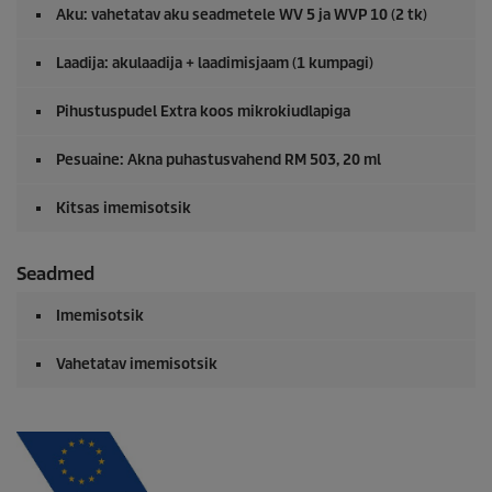
Aku: vahetatav aku seadmetele WV 5 ja WVP 10 (2 tk)
Laadija: akulaadija + laadimisjaam (1 kumpagi)
Pihustuspudel Extra koos mikrokiudlapiga
Pesuaine: Akna puhastusvahend RM 503, 20 ml
Kitsas imemisotsik
Seadmed
Imemisotsik
Vahetatav imemisotsik