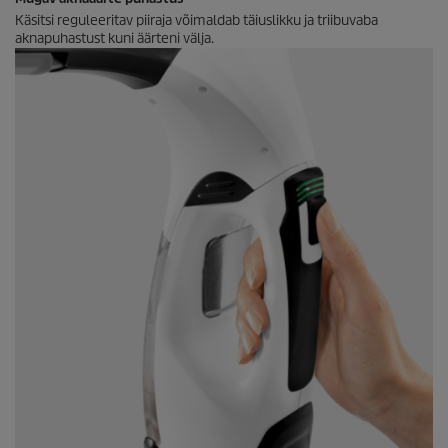
Käsitsi reguleeritav piiraja võimaldab täiuslikku ja triibuvaba
aknapuhastust kuni äärteni välja.