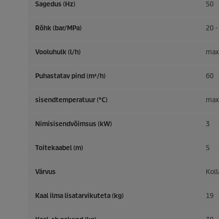
Sagedus (
Hz
)
50
Rõhk (bar/MPa)
20 -
Vooluhulk (l/h)
max
Puhastatav pind (m²/h)
60
sisendtemperatuur (°C)
max
Nimisisendvõimsus (kW)
3
Toitekaabel (m)
5
Värvus
Kol
Kaal ilma lisatarvikuteta (kg)
19