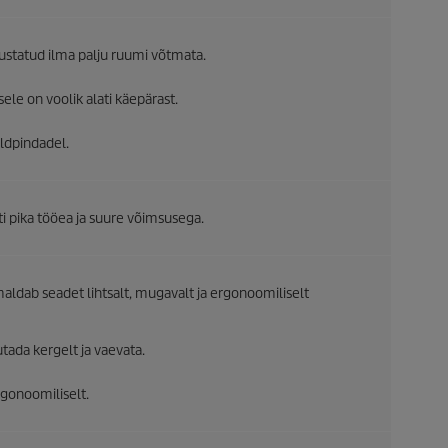
iustatud ilma palju ruumi võtmata.
ele on voolik alati käepärast.
aldpindadel.
i pika tööea ja suure võimsusega.
dab seadet lihtsalt, mugavalt ja ergonoomiliselt
ada kergelt ja vaevata.
rgonoomiliselt.