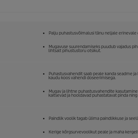
Palju puhastusvõimalusi tänu neljale erinevale 
Mugavuse suurendamiseks puudub vajadus pihu
lihtsalt pihustustoru otsikut.
Puhastusvahendit saab peale kanda seadme ja 
kaudu koos vahendi doseerimisega.
Mugav ja lihtne puhastusvahendite kasutamine. 
kaitsevad ja hooldavad puhastatavat pinda nin
Paindlik voolik tagab ülima paindlikkuse ja see
Kerige kõrgsurvevoolikut peale ja maha kergelt,