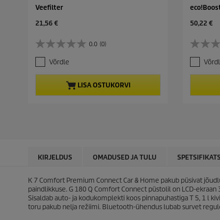
Veefilter
eco!Boos
C
C
21,56 €
50,22 €
u
u
r
r
0.0
(0)
0
0
r
r
.
.
e
e
Võrdle
Võrd
0
0
n
n
/
/
t
t
5
5
p
p
LISA OSTUKORVI
t
t
r
r
ä
ä
o
o
h
h
d
d
e
e
u
u
s
s
c
c
t
t
t
t
.
.
p
p
r
r
KIRJELDUS
OMADUSED JA TULU
SPETSIFIKAT
i
i
c
c
K 7 Comfort Premium Connect Car & Home pakub püsivat jõudlus
e
e
paindlikkuse. G 180 Q Comfort Connect püstolil on LCD-ekraan
Sisaldab auto- ja kodukomplekti koos pinnapuhastiga T 5, 1 l ki
toru pakub nelja režiimi. Bluetooth-ühendus lubab survet regu