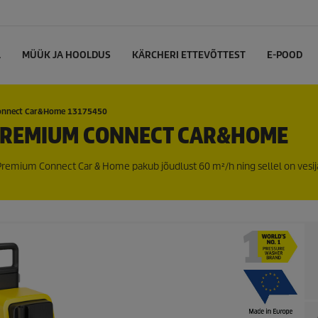
L
MÜÜK JA HOOLDUS
KÄRCHERI ETTEVÕTTEST
E-POOD
onnect Car&Home 13175450
PREMIUM CONNECT CAR&HOME
remium Connect Car & Home pakub jõudlust 60 m²/h ning sellel on vesi