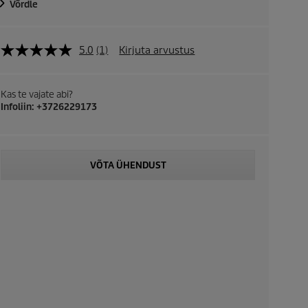
Võrdle
5.0
(1)
Kirjuta arvustus
Kas te vajate abi?
Infoliin: +3726229173
VÕTA ÜHENDUST