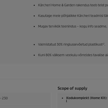
Kärcheri Home & Garden rakendus teeb teist p
Kasutage meie põhjalikke Kärcheri teadmisi tä
Mugav terviklik teenindus – kogu info seadme, 
Valmistatud 30% ringlussevõetud plastikust¹⁾.
Kuni 80% väiksem veekulu võrreldes tavalise ai
Scope of supply
Kodukomplekt (Home Kit): T
- 230
l