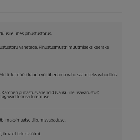
düüsile ühes pihustustorus.
stustoru vahetada. Pihustusmustri muutmiseks keerake
Multi Jet düüsi kaudu või tihedama vahu saamiseks vahudüüsi
Kärcheri puhastusvahendid (valikuline lisavarustus)
g tagavad tõhusa tulemuse.
läbi maksimaalse liikumisvabaduse.
 ilma et tekiks sõlmi.