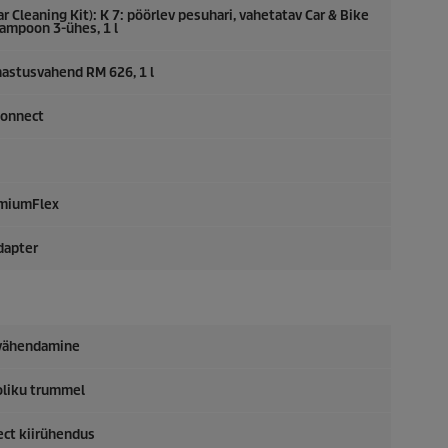
Cleaning Kit): K 7: pöörlev pesuhari, vahetatav Car & Bike
šampoon 3-ühes, 1 l
hastusvahend RM 626, 1 l
Connect
miumFlex
dapter
 vähendamine
oliku trummel
ect
kiirühendus