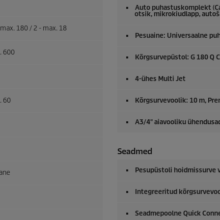
Auto puhastuskomplekt (Car 
otsik, mikrokiudlapp, auto
 max. 180 / 2 - max. 18
Pesuaine: Universaalne pu
. 600
Kõrgsurvepüstol: G 180 Q 
4-ühes Multi Jet
. 60
Kõrgsurvevoolik: 10 m,
Pre
A3/4" aiavooliku ühendusa
Seadmed
Pesupüstoli hoidmissurve
lane
Integreeritud kõrgsurvevo
Seadmepoolne
Quick Conn