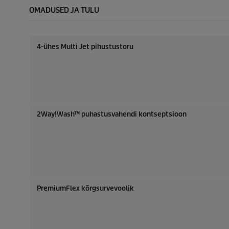
OMADUSED JA TULU
4-ühes Multi Jet pihustustoru
2Way!Wash™ puhastusvahendi kontseptsioon
PremiumFlex
kõrgsurvevoolik