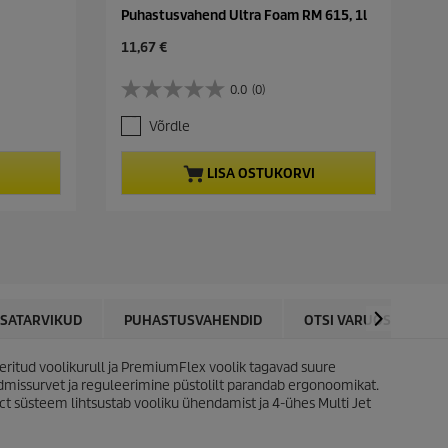
Puhastusvahend Ultra Foam RM 615, 1l
C
11,67 €
u
r
0.0
(0)
0
r
.
e
Võrdle
0
n
/
t
5
p
LISA OSTUKORVI
t
r
ä
o
h
d
e
u
s
c
t
t
.
p
r
ISATARVIKUD
PUHASTUSVAHENDID
OTSI VARUOSI
R
i
c
itud voolikurull ja
PremiumFlex
voolik tagavad suure
e
missurvet ja reguleerimine püstolilt parandab ergonoomikat.
ct
süsteem lihtsustab vooliku ühendamist ja 4-ühes Multi Jet