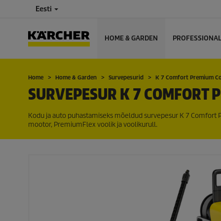
Eesti
HOME & GARDEN
PROFESSIONA
Home
Home & Garden
Survepesurid
K 7 Comfort Premium C
SURVEPESUR K 7 COMFORT 
Kodu ja auto puhastamiseks mõeldud survepesur K 7 Comfort P
mootor,
PremiumFlex
voolik ja voolikurull.