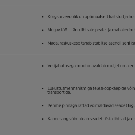
Kõrgsurvevoolik on optimaalselt kaitstud ja ho
Mugav töö – tänu lihtsale peale- ja mahakerimis
Madal raskuskese tagab stabiilse asendi isegi k
Vesijahutusega mootor avaldab muljet oma erit
Lukustusmehhanismiga teleskoopkäepide võimal
transportida.
Pehme pinnaga rattad võimaldavad seadet liigut
Kandesang võimaldab seadet tõsta lihtsalt ja e