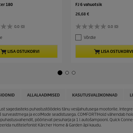
ter 180
FJ 6 vahuotsik
C
26,68 €
u
r
0.0
(0)
0.0
(0)
0
r
.
e
le
Võrdle
0
n
/
t
5
p
LISA OSTUKORVI
LISA OSTUKORVI
t
r
ä
o
h
d
e
u
s
c
t
t
.
p
r
SIOONID
ALLALAADIMISED
KASUTUSVALDKONNAD
L
i
c
t sagedasteks puhastustöödeks tänu vesijahutusega mootorile. Integreer
e
 3 surveastmega ja eco!Mode seadistusega. COMFORT!Hold vähendab hoid
vipuhastusvahendit, pöörlevat pesuharja ja 1 l autošampooni.
Quick Conne
leerida nutitelefonist Kärcher Home & Garden äpi kaudu.