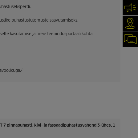
uhastuseksperdi.
VÕT
iuslike puhastustulemuste saavutamiseks.
KÄR
selle kasutamise ja meie teenindusportaali kohta.
CHA
avoolikuga.²⁾
 7 pinnapuhasti, kivi- ja fassaadipuhastusvahend 3-ühes, 1