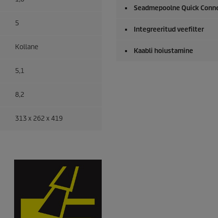
Seadmepoolne
Quick Conn
5
Integreeritud veefilter
Kollane
Kaabli hoiustamine
5,1
8,2
313 x 262 x 419