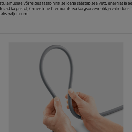
ulemusele võrreldes tasapinnalise joaga säästab see vett, energiat ja ae
uvad ka püstol, 6-meetrine PremiumFlexi kõrgsurvevoolik ja vahudüüs. 
taks palju ruumi.