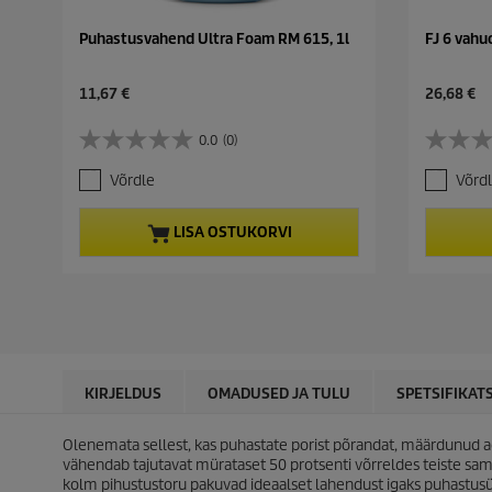
Puhastusvahend Ultra Foam RM 615, 1l
FJ 6 vahu
C
C
11,67 €
26,68 €
u
u
r
r
0.0
(0)
0
0
r
r
.
.
e
e
Võrdle
Võrd
0
0
n
n
/
/
t
t
5
5
p
p
LISA OSTUKORVI
t
t
r
r
ä
ä
o
o
h
h
d
d
e
e
u
u
s
s
c
c
t
t
t
t
.
.
p
p
r
r
KIRJELDUS
OMADUSED JA TULU
SPETSIFIKAT
i
i
c
c
Olenemata sellest, kas puhastate porist põrandat, määrdunud a
e
e
vähendab tajutavat mürataset 50 protsenti võrreldes teiste sa
kolm pihustustoru pakuvad ideaalset lahendust igaks puhastusül