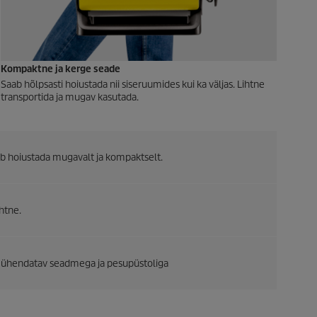
Kompaktne ja kerge seade
Saab hõlpsasti hoiustada nii siseruumides kui ka väljas. Lihtne
transportida ja mugav kasutada.
aab hoiustada mugavalt ja kompaktselt.
ihtne.
ga ühendatav seadmega ja pesupüstoliga