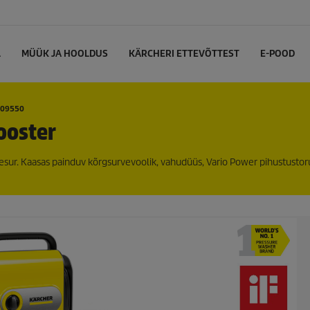
L
MÜÜK JA HOOLDUS
KÄRCHERI ETTEVÕTTEST
E-POOD
09550
ooster
esur. Kaasas painduv kõrgsurvevoolik, vahudüüs, Vario Power pihustustoru