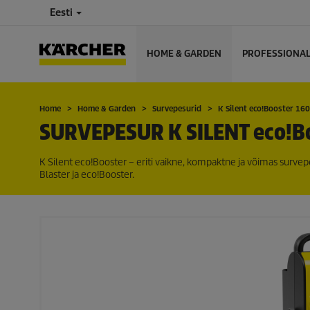
Eesti
HOME & GARDEN
PROFESSIONA
Home
Home & Garden
Survepesurid
K Silent
eco!Booster
160
SURVEPESUR K SILENT
eco!B
K Silent
eco!Booster
– eriti vaikne, kompaktne ja võimas survep
Blaster ja
eco!Booster
.