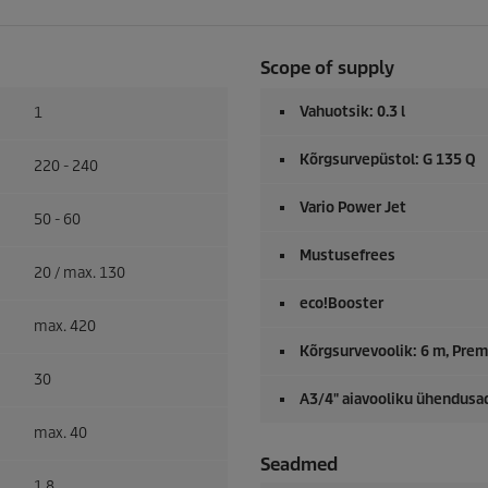
Scope of supply
Vahuotsik: 0.3 l
1
Kõrgsurvepüstol: G 135 Q
220 - 240
Vario Power Jet
50 - 60
Mustusefrees
20 / max. 130
eco!Booster
max. 420
Kõrgsurvevoolik: 6 m,
Prem
30
A3/4" aiavooliku ühendusa
max. 40
Seadmed
1,8