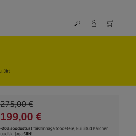
, Dirt
O
275,00 €
l
C
199,00 €
d
p
u
r
-20% soodustust
täishinnaga toodetele, kui liitud Kärcher
uudiskirjaga
SIIN
!