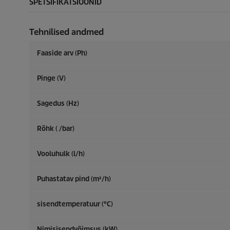
SPETSIFIKATSIOONID
Tehnilised andmed
Faaside arv (Ph)
Pinge (V)
Sagedus (
Hz
)
Rõhk ( /bar)
Vooluhulk (l/h)
Puhastatav pind (m²/h)
sisendtemperatuur (°C)
Nimisisendvõimsus (kW)