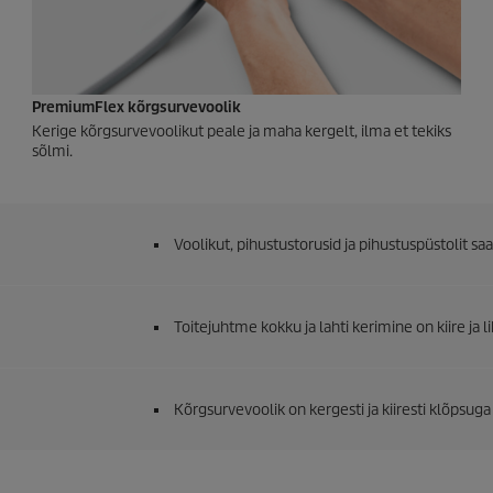
PremiumFlex
kõrgsurvevoolik
Kerige kõrgsurvevoolikut peale ja maha kergelt, ilma et tekiks
sõlmi.
Voolikut, pihustustorusid ja pihustuspüstolit s
Toitejuhtme kokku ja lahti kerimine on kiire ja l
Kõrgsurvevoolik on kergesti ja kiiresti klõpsu