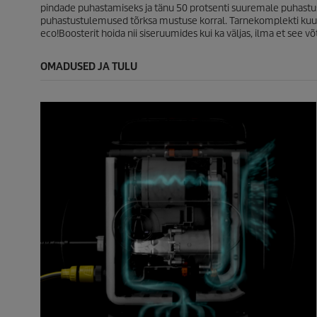
pindade puhastamiseks ja tänu 50 protsenti suuremale puhastust
puhastustulemused tõrksa mustuse korral. Tarnekomplekti kuul
eco!Boosterit hoida nii siseruumides kui ka väljas, ilma et see võ
OMADUSED JA TULU