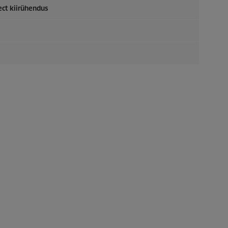
ect
kiirühendus