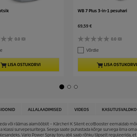
otsik
WB 7 Plus 3-in-1 pesuhari
C
69,59 €
u
r
0.0
(0)
0.0
(0)
0
r
.
e
le
Võrdle
0
n
/
t
5
p
LISA OSTUKORVI
LISA OSTUKORVI
t
r
ä
o
h
d
e
u
s
c
t
t
.
p
r
SIOONID
ALLALAADIMISED
VIDEOS
KASUTUSVALDK
i
c
eda või räämas aiamööblit – Kärcheri K Silent
eco!Booster
eemaldab mõõd
e
ma klassi survepesuritega. Seega saate puhastada kõrge survega ilma om
esandeks. Vario Power Spray toru abil saab rõhku täpselt reguleerida, et