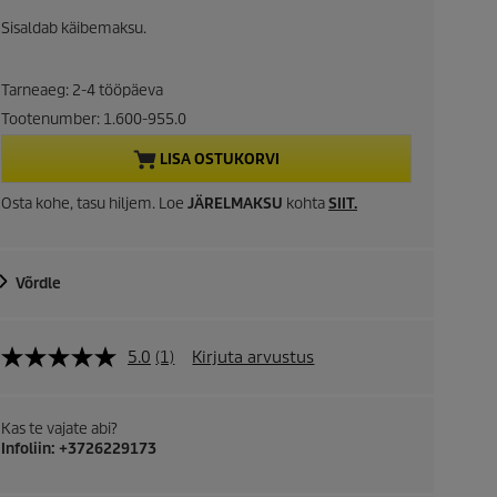
o
r
d
Sisaldab käibemaksu.
u
r
c
Tarneaeg: 2-4 tööpäeva
t
e
p
Tootenumber:
1.600-955.0
r
n
LISA OSTUKORVI
i
t
c
Osta kohe, tasu hiljem. Loe
JÄRELMAKSU
kohta
SIIT
.
e
p
r
Võrdle
o
5.0
(1)
Kirjuta arvustus
d
u
Kas te vajate abi?
Infoliin: +3726229173
c