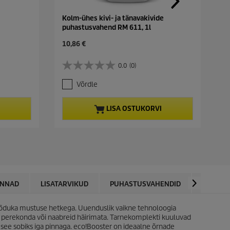
Kolm-ühes kivi- ja tänavakivide
puhastusvahend RM 611, 1l
C
10,86 €
u
r
0.0
(0)
0
r
.
e
Võrdle
0
n
/
t
5
p
LISA OSTUKORVI
t
r
ä
o
h
d
e
u
s
c
t
t
.
p
r
ONNAD
LISATARVIKUD
PUHASTUSVAHENDID
OTSI VA
i
c
uka mustuse hetkega. Uuenduslik vaikne tehnoloogia
e
a perekonda või naabreid häirimata. Tarnekomplekti kuuluvad
 see sobiks iga pinnaga.
eco!Booster
on ideaalne õrnade