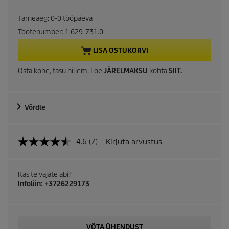
r
Tarneaeg: 0-0 tööpäeva
r
Tootenumber:
1.629-731.0
e
LISA OSTUKORVI
n
Osta kohe, tasu hiljem. Loe
JÄRELMAKSU
kohta
SIIT
.
t
Võrdle
p
r
4.6
(7)
Kirjuta arvustus
o
d
Kas te vajate abi?
Infoliin: +3726229173
u
c
VÕTA ÜHENDUST