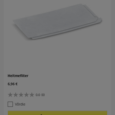
Heitmefilter
C
6,96 €
u
r
0.0
(0)
0
r
.
e
Võrdle
0
n
/
t