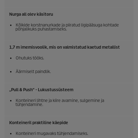
Nurga all olev käsitoru
Kõikide korstnanurkade ja piiratud ligipääsuga kohtade
põhjalikuks puhastamiseks.
1,7 m imemisvoolik, mis on valmistatud kaetud metallist
Ohutuks tööks.
Äärmiselt paindlik.
„Pull & Push“ - Lukustussüsteem
Konteineri lihtne ja kiire avamine, sulgemine ja
tühjendamine.
Konteineril praktiline käepide
Konteineri mugavaks tühjendamiseks.