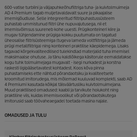
r
c
600-vatise turbiini ja väljapuhkeõhufiltriga tuha- ja kuivtolmuimeja
v
e
AD 4 Premium tagab muljetavaldavalt suure ja pikaajalise
u
imemisjõudluse. Selle integreeritud filtripuhastussüsteem
s
puhastab ummistunud filtri ühe nupuvajutusega, nii et
t
imemisvõimsus suureneb kohe uuesti. Prügikonteineri kiire ja
u
mugav tühjendamine prügiga kokku puutumata on tagatud
s
üheosalise filtrisüsteemiga (tugeva lameda voltfiltriga ja jämeda
prügi metallfiltriga) ning konteineri praktilise käepidemega. Lisaks
tagavad kõrgekvaliteedilised tulekindlad materjalid tuha imemisel
maksimaalse ohutuse. Ja tänu kaldlõikega käsitorule eemaldatakse
kogu tuhk tolmuimejaga mugavalt - isegi nurkadest ja korstna
raskesti ligipääsetavatest kohtadest. Koos kõva pinna
puhastamiseks ette nähtud põrandaotsiku ja kvaliteetsete
kroomitud imitorudega, mis mõlemad kuuluvad komplekti, saab AD
4 Premiumi kasutada kõikjal täisväärtusliku kuivtolmuimejana.
Muud praktilised omadused: kaabli ja tarvikute hoiukoht ning
praktiline viis, kuidas imemisvoolikut või põrandaotsikutega
imitorusid saab töövaheaegadel toetada masina najale.
OMADUSED JA TULU