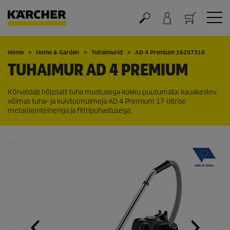
Ostukorv
Home
Home & Garden
Tuhaimurid
AD 4 Premium 16297310
TUHAIMUR AD 4 PREMIUM
Kõrvaldab hõlpsalt tuha mustusega kokku puutumata: kauakestev
võimas tuha- ja kuivtolmuimeja AD 4 Premium 17-liitrise
metallkonteineriga ja filtripuhastusega.