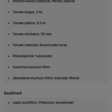
Imemisvooliku materjal: Metall, kaetud
Torude kogus: 2 tk.
Torude pikkus: 0.5 m
Torude nimilaius: 35 mm
Torude materjal: Roostevaba teras
Põrandaotsik: tulekindel
Suurema mustuse filter
Jämedama mustuse filter, materjal: Metall
Seadmed
Lapik kurdfilter: Polüester, leegikindel