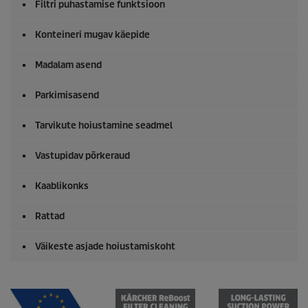
Filtri puhastamise funktsioon
Konteineri mugav käepide
Madalam asend
Parkimisasend
Tarvikute hoiustamine seadmel
Vastupidav põrkeraud
Kaablikonks
Rattad
Väikeste asjade hoiustamiskoht