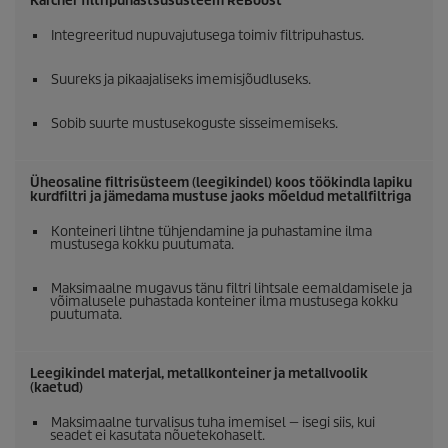
Kärcher filtripuhastsusüsteem ReBoost
Integreeritud nupuvajutusega toimiv filtripuhastus.
Suureks ja pikaajaliseks imemisjõudluseks.
Sobib suurte mustusekoguste sisseimemiseks.
Üheosaline filtrisüsteem (leegikindel) koos töökindla lapiku
kurdfiltri ja jämedama mustuse jaoks mõeldud metallfiltriga
Konteineri lihtne tühjendamine ja puhastamine ilma
mustusega kokku puutumata.
Maksimaalne mugavus tänu filtri lihtsale eemaldamisele ja
võimalusele puhastada konteiner ilma mustusega kokku
puutumata.
Leegikindel materjal, metallkonteiner ja metallvoolik
(kaetud)
Maksimaalne turvalisus tuha imemisel — isegi siis, kui
seadet ei kasutata nõuetekohaselt.