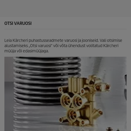
h
e
s
t
.
OTSI VARUOSI
Leia Kärcheri puhastusseadmete varuosi ja jooniseid. Vali otsimise
alustamiseks „Otsi varuosi“ või võta ühendust volitatud Kärcheri
müüja või edasimüüjaga.