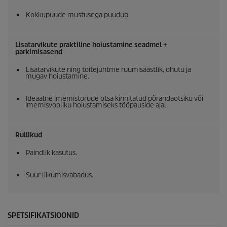
Kokkupuude mustusega puudub.
Lisatarvikute praktiline hoiustamine seadmel +
parkimisasend
Lisatarvikute ning toitejuhtme ruumisäästlik, ohutu ja
mugav hoiustamine.
Ideaalne imemistorude otsa kinnitatud põrandaotsiku või
imemisvooliku hoiustamiseks tööpauside ajal.
Rullikud
Paindlik kasutus.
Suur liikumisvabadus.
SPETSIFIKATSIOONID