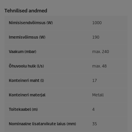
Tehnilised andmed
Nimisisendvõimsus (W)
1000
Imemisvõimsus (W)
190
Vaakum (mbar)
max. 240
Õhuvoolu hulk (l/s)
max. 48
Konteineri maht (l)
17
Konteineri materjal
Metall
Toitekaabel (m)
4
Nominaalne lisatarvikute laius (mm)
35