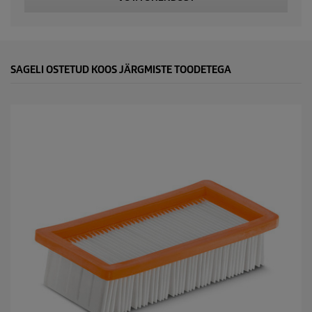
t
p
r
SAGELI OSTETUD KOOS JÄRGMISTE TOODETEGA
i
c
e