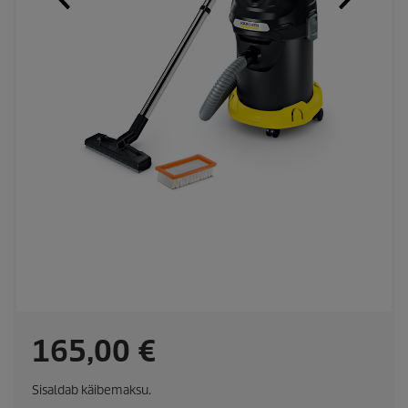
C
165,00 €
u
Sisaldab käibemaksu.