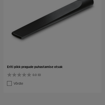
s
t
u
s
Eriti pikk pragude puhastamise otsak
0.0
(0)
0
.
Võrdle
0
/
5
t
ä