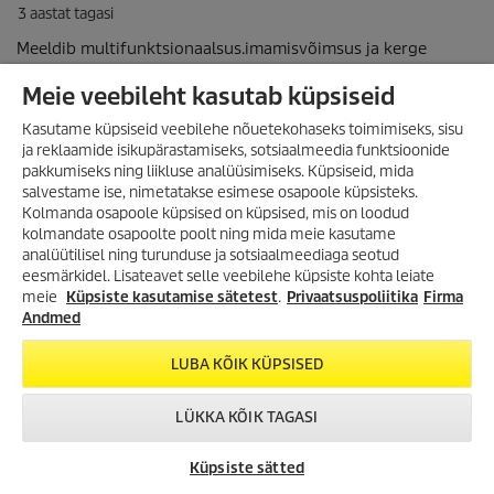
Meie veebileht kasutab küpsiseid
Kasutame küpsiseid veebilehe nõuetekohaseks toimimiseks, sisu
ja reklaamide isikupärastamiseks, sotsiaalmeedia funktsioonide
pakkumiseks ning liikluse analüüsimiseks. Küpsiseid, mida
salvestame ise, nimetatakse esimese osapoole küpsisteks.
Kolmanda osapoole küpsised on küpsised, mis on loodud
kolmandate osapoolte poolt ning mida meie kasutame
analüütilisel ning turunduse ja sotsiaalmeediaga seotud
VÕIMALUS SÄÄSTA
eesmärkidel. Lisateavet selle veebilehe küpsiste kohta leiate
SUUREMALT KUI VAREM!
meie
Küpsiste kasutamise sätetest
.
Privaatsuspoliitika
Firma
Lai valik tooteid kuni -35%!
Andmed
Survepesurid, aurupesurid,
tolmuimejad, tekstiilipesurid ja
LUBA KÕIK KÜPSISED
palju muud!
LÜKKA KÕIK TAGASI
TUTVU KAMPAANIA
TOOTEVALIKUGA!
VÕTA ÜHENDUST
KÄRCHER
CHAT
Küpsiste sätted
ESINDUSED