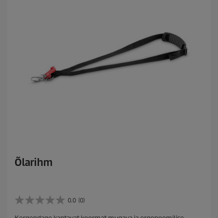
Õlarihm
0.0
(0)
0
.