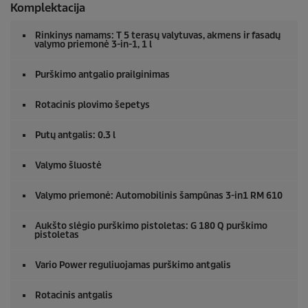
Komplektacija
Rinkinys namams: T 5 terasų valytuvas, akmens ir fasadų
valymo priemonė 3-in-1, 1 l
Purškimo antgalio prailginimas
Rotacinis plovimo šepetys
Putų antgalis: 0.3 l
Valymo šluostė
Valymo priemonė: Automobilinis šampūnas 3-in1 RM 610
Aukšto slėgio purškimo pistoletas: G 180 Q purškimo
pistoletas
Vario Power reguliuojamas purškimo antgalis
Rotacinis antgalis