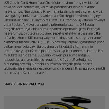
i
„K5 Classic Car & Home“ aukšto slėgio plovimo įrenginys idealiai
e
t
tinka naudoti retkarčiais, kai reikia pašalinti vidutinio sunkumo
ų
nešvarumus. Nuo dviračių iki akmeninių sienų ir net visureigių – dėl
:
savo galingo universalaus variklio aukšto slėgio plovimo įrenginys
2
užtikrina akinančius valymo rezultatus. Automobilių valymo rinkinys
3
garantuoja efektyvų transporto priemonių valymą. 0,3 l putų
antgalis formuoja kibias putas ir padeda optimaliai gerai ištirpdyti
nešvarumus, o rotacinis plovimo šepetys efektyviai pašalina pilką
plėvelę. „Home Kit“ namų valymo rinkinys kartu su „trys viename“
akmens ir fasado valikliu (1 l) ir T5 paviršių valytuvu garantuoja ypač
veiksmingą lygių paviršių plovimą be tiškalų. Be to, įrenginio
komplekte yra purškimo pistoletas su „
Quick Connect
“ sistema ir 8
m aukšto slėgio žarna. Su „Vario Power“ purškimo antgaliu
naudotojas gali akimirksniu reguliuoti slėgį, atsižvelgdamas į
plaunamą paviršių. Rotacinis purškimo antgalis pašalina net
labiausiai įsisenėjusius nešvarumus, o vandens filtras apsaugo siurblį
nuo mažų nešvarumų dalelių.
SAVYBĖS IR PRIVALUMAI