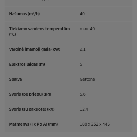
Našumas (m²/h)
40
Tiekiamo vandens temperatūra
max. 40
(°C)
Vardinė imamoji galia (kW)
2,1
Elektros laidas (m)
5
Spalva
Geltona
Svoris (be priedų) (kg)
5,6
Svoris (su pakuote) (kg)
12,4
Matmenys (I x P x A) (mm)
188 x 252 x 445