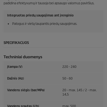
padidina efektyvumą ir tausoja bei apsaugo valomus paviršius.
Integruotas priedų saugojimas ant įrenginio
Patogus ir vietą taupantis priedų saugojimas.
SPECIFIKACIJOS
Techniniai duomenys
Įtampa (V)
220 - 240
Dažnis (
Hz
)
50 - 60
Vandens slėgis (bar/MPa)
20 - max. 145 / 2 - max.
14,5
Vandens srautas (l/h)
max. 500