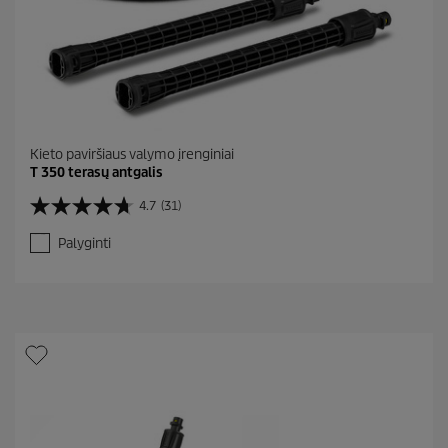
Kieto paviršiaus valymo įrenginiai
T 350 terasų antgalis
4.7
(31)
4
.
Palyginti
7
i
š
5
ž
v
.
A
t
a
s
k