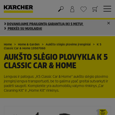
DOVANOJAME PRAILGINTĄ GARANTIJĄ IKI 5 METŲ!
Krepšelis
Mėgstamiausių sąrašas
PREKĖS SU NUOLAIDA!
Home
Home & Garden
Aukšto slėgio plovimo įrenginiai
K 5
Classic Car & Home 19507060
AUKŠTO SLĖGIO PLOVYKLA K 5
CLASSIC CAR & HOME
Lengvas ir patogus: „K5 Classic Car & Home“ aukšto slėgio plovimo
įrenginį lengva transportuoti, be to galima ypač greitai sutvarkyti ir
padėti saugoti. Komplekte yra automobilių valymo rinkinys „Car
Cleaning Kit“ ir „Home Kit“ rinkinys.