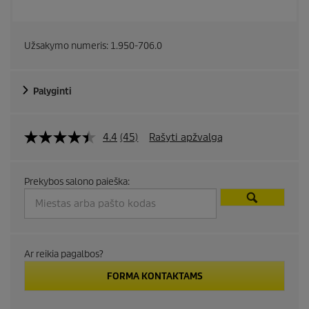
Užsakymo numeris:
1.950-706.0
Palyginti
4.4
(45)
Rašyti apžvalgą
Prekybos salono paieška:
Ar reikia pagalbos?
FORMA KONTAKTAMS