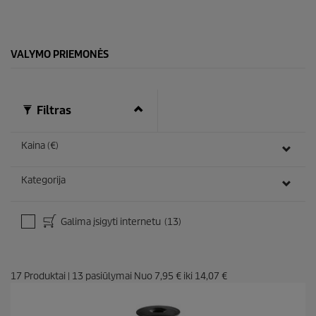
c
i
e
t
ų
:
VALYMO PRIEMONĖS
8
8
Filtras
Kaina (€)
Kategorija
Galima įsigyti internetu
(13)
17
Produktai
|
13
pasiūlymai Nuo
7,95 €
iki
14,07 €