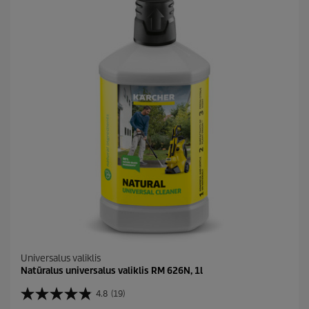
Universalus valiklis
Natūralus universalus valiklis RM 626N, 1l
4.8
(19)
4