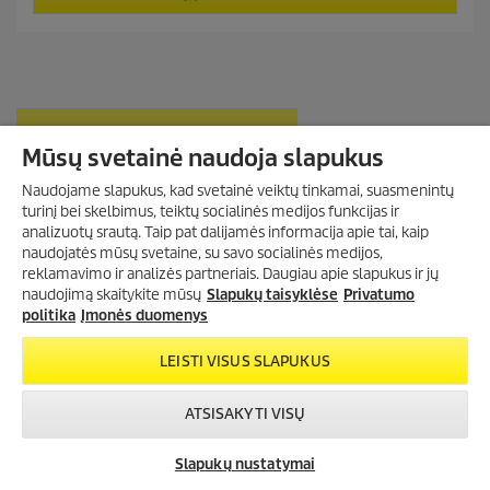
5
r
r
ž
i
o
v
c
d
.
e
u
A
c
t
t
a
p
RODYTI DAUGIAU PRODUKTŲ (13)
s
r
Mūsų svetainė naudoja slapukus
k
i
a
c
Naudojame slapukus, kad svetainė veiktų tinkamai, suasmenintų
i
e
turinį bei skelbimus, teiktų socialinės medijos funkcijas ir
t
analizuotų srautą. Taip pat dalijamės informacija apie tai, kaip
ų
K 5 CLASSIC CAR & HOME ATSARGINĖS DALYS
naudojatės mūsų svetaine, su savo socialinės medijos,
:
reklamavimo ir analizės partneriais. Daugiau apie slapukus ir jų
1
naudojimą skaitykite mūsų
Slapukų taisyklėse
Privatumo
8
Suraskite „Kärcher“ valymo įrangos atsargines dalis paprastai ir
politika
Įmonės duomenys
patogiai - įveskite Jūsų Karcher įrenginio (produkto) kodą, spauskite
„ieškoti atsarginių dalių“ ir jas pasirinkite pateiktoje schemoje.
LEISTI VISUS SLAPUKUS
ATSISAKYTI VISŲ
Slapukų nustatymai
Susisiekite
Kur įsigyti?
Pradėkite pokalbį