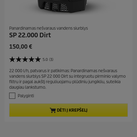
Panardinamas nešvaraus vandens siurblys
SP 22.000 Dirt
C
150,00 €
u
r
5.0
(3)
5
r
.
22 000 l/h, patvarus ir patikimas: Panardinamas nešvaraus
e
0
vandens siurblys SP 22 000 Dirt su integruotu pirminio valymo
i
n
filtru ir pagal aukštį reguliuojamu plūdiniu jungikliu, suteikia
š
t
daugiau lankstumo.
5
p
ž
Palyginti
r
v
.
o
DĖTI Į KREPŠELĮ
A
d
t
u
a
c
s
t
k