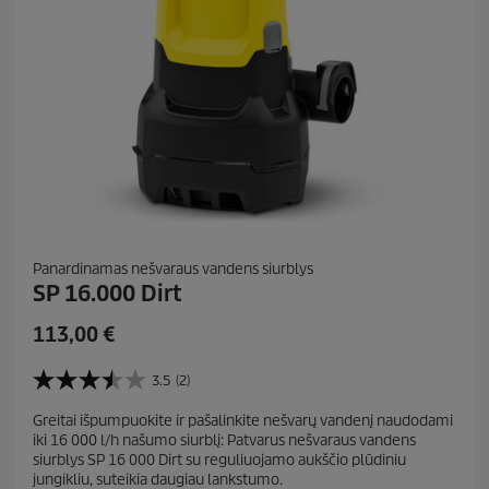
Panardinamas nešvaraus vandens siurblys
SP 16.000 Dirt
C
113,00 €
u
r
3.5
(2)
3
r
.
Greitai išpumpuokite ir pašalinkite nešvarų vandenį naudodami
e
5
iki 16 000 l/h našumo siurblį: Patvarus nešvaraus vandens
i
n
siurblys SP 16 000 Dirt su reguliuojamo aukščio plūdiniu
š
t
jungikliu, suteikia daugiau lankstumo.
5