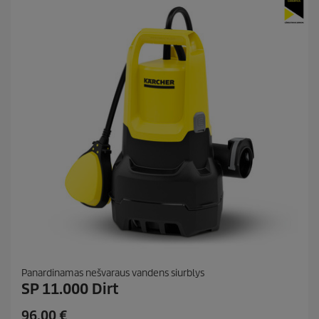
t
i
ų
c
:
4
e
6
Panardinamas nešvaraus vandens siurblys
SP 11.000 Dirt
C
96,00 €