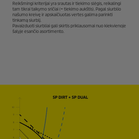
Reikšmingi kriterijai yra srautas ir tiekimo slėgis, reikalingi
tam tikrai taikymo sričiai (= tiekimo aukštis). Pagal siurblio
našumo kreivę ir apskaičiuotas vertes galima parinkti
tinkamą siurblį.
Pavaizduoti siurbliai gali skirtis priklausomai nuo kiekvienoje
šalyje esančio asortimento.