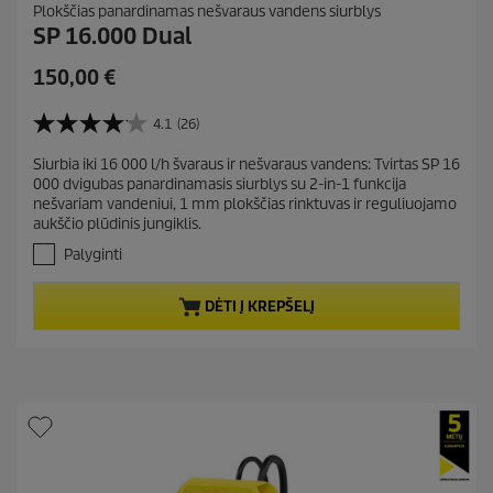
Plokščias panardinamas nešvaraus vandens siurblys
SP 16.000 Dual
C
150,00 €
u
r
4.1
(26)
4
r
.
Siurbia iki 16 000 l/h švaraus ir nešvaraus vandens: Tvirtas SP 16
e
1
000 dvigubas panardinamasis siurblys su 2-in-1 funkcija
i
n
nešvariam vandeniui, 1 mm plokščias rinktuvas ir reguliuojamo
š
t
aukščio plūdinis jungiklis.
5
p
ž
Palyginti
r
v
.
o
DĖTI Į KREPŠELĮ
A
d
t
u
a
c
s
t
k
a
p
i
r
t
i
ų
c
: