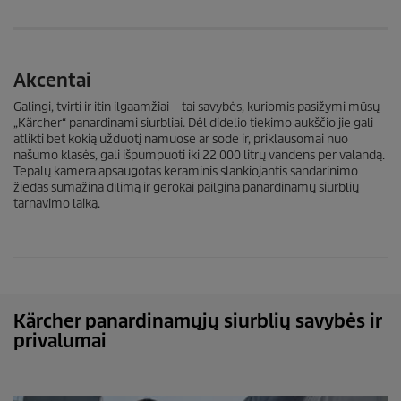
Akcentai
Galingi, tvirti ir itin ilgaamžiai – tai savybės, kuriomis pasižymi mūsų
„Kärcher“ panardinami siurbliai. Dėl didelio tiekimo aukščio jie gali
atlikti bet kokią užduotį namuose ar sode ir, priklausomai nuo
našumo klasės, gali išpumpuoti iki 22 000 litrų vandens per valandą.
Tepalų kamera apsaugotas keraminis slankiojantis sandarinimo
žiedas sumažina dilimą ir gerokai pailgina panardinamų siurblių
tarnavimo laiką.
Kärcher panardinamųjų siurblių savybės ir
privalumai