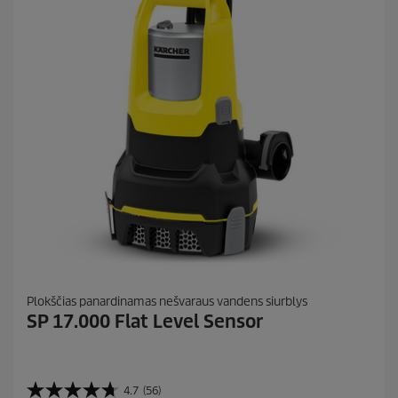
2
e
6
Plokščias panardinamas nešvaraus vandens siurblys
SP 17.000 Flat Level Sensor
4.7
(56)
4