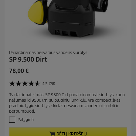
Panardinamas nešvaraus vandens siurblys
SP 9.500 Dirt
C
78,00 €
u
r
4.5
(28)
4
r
.
Tvirtas ir patikimas: SP 9500 Dirt panardinamasis siurblys, kurio
e
5
našumas iki 9500 l/h, su plūdiniu jungikliu, yra kompaktiškas
i
n
pradinio lygio siurblys, skirtas nešvariam vandeniui siurbti ir
š
t
perpumpuoti.
5
p
ž
Palyginti
r
v
.
o
DĖTI Į KREPŠELĮ
A