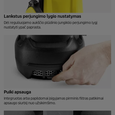
Lankstus perjungimo lygio nustatymas
Dėl reguliuojamo aukščio plūdinio jungiklio perjungimo lygį
nustatyti ypač paprasta.
Puiki apsauga
Integruotas arba papildomai įsigyjamas pirminis filtras patikimai
apsaugo siurblį nuo užsikimšimo.