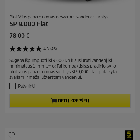
Plokščias panardinamas nešvaraus vandens siurblys
SP 9.000 Flat
C
78,00 €
u
r
4.8
(46)
4
r
.
Sugeba išpumpuoti iki 9 000 l/h ir susiurbti vandenį iki
e
8
minimalaus 1 mm lygio: Tai kompaktiškas pradinio lygio
i
n
plokščias panardinamas siurblys SP 9,000 Flat, pritaikytas
š
t
švariam ir mažai užterštam vandeniui.
5
p
ž
Palyginti
r
v
.
o
DĖTI Į KREPŠELĮ
A
d
t
u
a
c
s
t
k
a
p
i
r