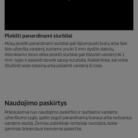
0
Plokšti panardinami siurbliai
s
e
Mūsų plokšti panardinami siurbliai gali išpumpuoti švarų arba šiek
c
tiek užterštą vandenį, kuriame yra iki 5 mm dydžio dalelių.
o
Atlenkiamo stovo dėka plokšti siurbliai gali išsiurbti vandenį iki 1
n
mm. lygio ir pasiekti beveik sausą rezultatą. Puikiai tinka, kai reikia
d
ištuštinti sodo baseiną arba pašalinti vandenį iš rūsio.
s
o
f
0
s
e
c
o
Naudojimo paskirtys
n
d
Priklausomai nuo naudojimo paskirties ir siurbiamo vandens
s
užterštumo lygio, galite įsigyti panardinamą švaraus arba nešvaraus
vandens siurblį. Žemiau pateiktoje lentelėje nurodyta, kokie
gaminiai tinkamiausi kiekvienai paskirčiai.