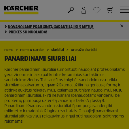
DOVANOJAME PRAILGINTĄ GARANTIJĄ IKI 5 METŲ!
Krepšelis
Mėgstamiausių sąrašas
PREKĖS SU NUOLAIDA!
Home
Home & Garden
Siurbliai
Drenažo siurbliai
PANARDINAMI SIURBLIAI
Kärcher panardinami siurbliai sumontuoti naudojant profesionalams
gerai žinomus ir laiko patikrintus keraminius kontaktinius
sandarinimo žiedus. Toks aukštos kokybės sandarinimas suteikia
siurbliams patvarumo, ilgaamžiškumo, užtikrina geriausią formą ir
atitinka aukštus reikalavimus, keliamus buitiniam naudojimui. Mūsų
panardinami siurbliai, skirti nešvariam (panaudotam) vandeniui be
problemų pumpuoja užterštą vandenį iš taško A į tašką B.
Panardinami švaraus vandens siurbliai išpumpuoja vandenį iki
milimetro ir maloniai džiugina rezultatais. O naujieji panardinami
siurbliai atitinka visus reikalavimus ir gali būti naudojami skirtingoms
reikmėms.