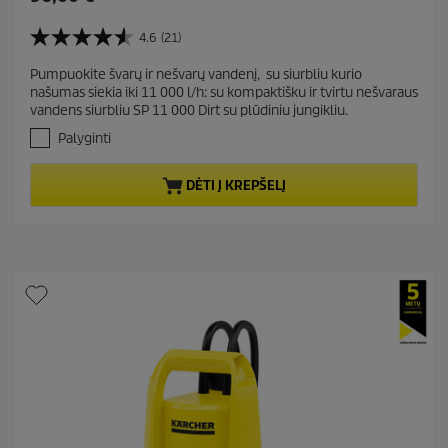
u
r
4.6
(21)
4
r
.
Pumpuokite švarų ir nešvarų vandenį, su siurbliu kurio
e
6
našumas siekia iki 11 000 l/h: su kompaktišku ir tvirtu nešvaraus
i
n
vandens siurbliu SP 11 000 Dirt su plūdiniu jungikliu.
š
t
5
Palyginti
p
ž
r
v
DĖTI Į KREPŠELĮ
.
o
A
d
t
u
a
c
s
t
k
a
p
i
r
t
i
ų
c
:
2
e
1