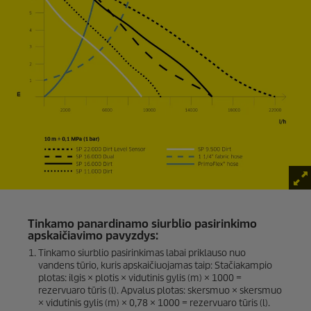
Tinkamo panardinamo siurblio pasirinkimo
apskaičiavimo pavyzdys:
Tinkamo siurblio pasirinkimas labai priklauso nuo
vandens tūrio, kuris apskaičiuojamas taip: Stačiakampio
plotas: ilgis × plotis × vidutinis gylis (m) × 1000 =
rezervuaro tūris (l). Apvalus plotas: skersmuo × skersmuo
× vidutinis gylis (m) × 0,78 × 1000 = rezervuaro tūris (l).