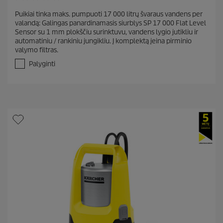
.
Puikiai tinka maks. pumpuoti 17 000 litrų švaraus vandens per
7
valandą: Galingas panardinamasis siurblys SP 17 000 Flat Level
i
Sensor su 1 mm plokščiu surinktuvu, vandens lygio jutikliu ir
š
automatiniu / rankiniu jungikliu. Į komplektą įeina pirminio
5
valymo filtras.
ž
v
Palyginti
.
A
t
a
s
k
a
i
t
ų
:
5
6