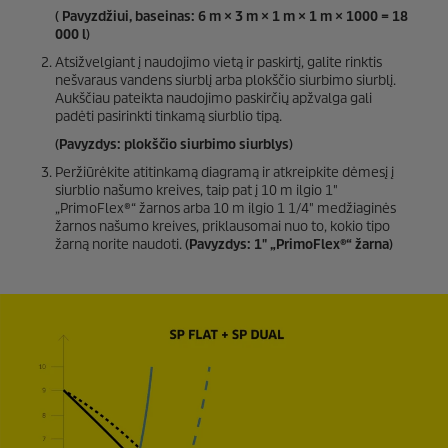
( Pavyzdžiui, baseinas: 6 m × 3 m × 1 m × 1 m × 1000 = 18
000 l)
Atsižvelgiant į naudojimo vietą ir paskirtį, galite rinktis
nešvaraus vandens siurblį arba plokščio siurbimo siurblį.
Aukščiau pateikta naudojimo paskirčių apžvalga gali
padėti pasirinkti tinkamą siurblio tipą.
(Pavyzdys: plokščio siurbimo siurblys)
Peržiūrėkite atitinkamą diagramą ir atkreipkite dėmesį į
siurblio našumo kreives, taip pat į 10 m ilgio 1"
„
PrimoFlex
®“ žarnos arba 10 m ilgio 1 1/4" medžiaginės
žarnos našumo kreives, priklausomai nuo to, kokio tipo
žarną norite naudoti.
(Pavyzdys: 1" „
PrimoFlex
®“ žarna)