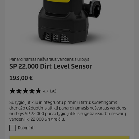
Panardinamas nešvaraus vandens siurblys
SP 22.000 Dirt Level Sensor
C
193,00 €
u
r
4.7
(36)
4
r
.
Su lygio jutikliu ir integruotu pirminiu filtru: sudėtingoms
e
7
drenažo užduotims atlikti panardinamasis nešvaraus vandens
i
n
siurblys SP 22 000 purvo lygio jutiklis sugeba išsiurbti nešvarų
š
t
vandenį iki 22 000 l/h greičiu.
5
p
ž
Palyginti
r
v
.