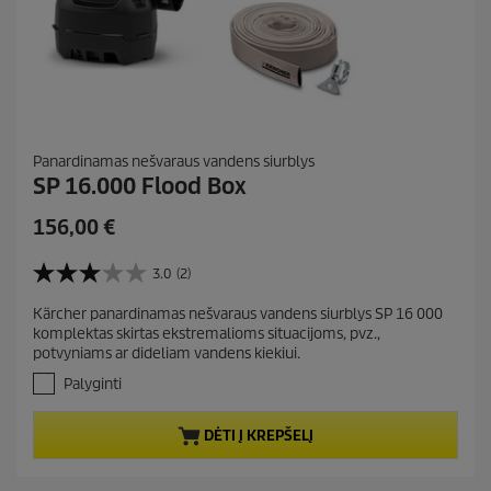
Panardinamas nešvaraus vandens siurblys
SP 16.000 Flood Box
C
156,00 €
u
r
3.0
(2)
3
r
.
Kärcher panardinamas nešvaraus vandens siurblys SP 16 000
e
0
komplektas skirtas ekstremalioms situacijoms, pvz.,
i
n
potvyniams ar dideliam vandens kiekiui.
š
t
5
Palyginti
p
ž
r
v
DĖTI Į KREPŠELĮ
.
o
A
d
t