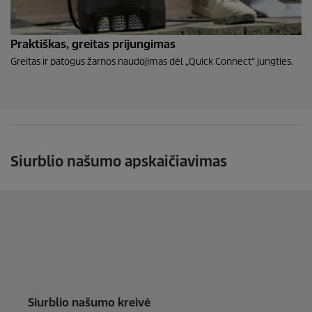
Praktiškas, greitas prijungimas
Greitas ir patogus žarnos naudojimas dėl „
Quick Connect
“ jungties.
Siurblio našumo apskaičiavimas
Siurblio našumo kreivė