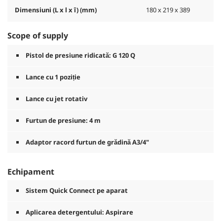
Dimensiuni (L x l x î) (mm)
180 x 219 x 389
Scope of supply
Pistol de presiune ridicată: G 120 Q
Lance cu 1 poziție
Lance cu jet rotativ
Furtun de presiune: 4 m
Adaptor racord furtun de grădină A3/4"
Echipament
Sistem
Quick Connect
pe aparat
Aplicarea detergentului: Aspirare