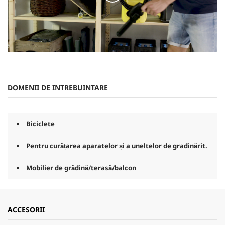
0
s
e
c
DOMENII DE INTREBUINTARE
u
n
d
e
d
Biciclete
i
n
0
Pentru curățarea aparatelor și a uneltelor de gradinărit.
s
e
Mobilier de grădină/terasă/balcon
c
u
n
d
e
ACCESORII