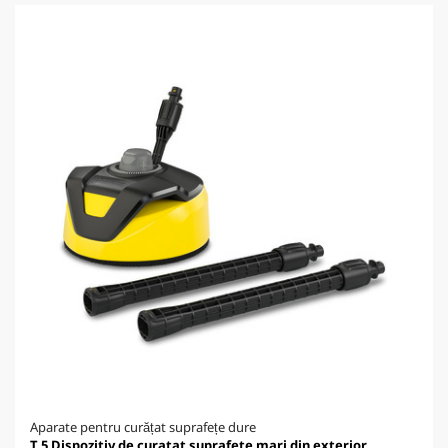
Aparate pentru curățat suprafețe dure
T 5 Dispozitiv de curatat suprafete mari din exterior