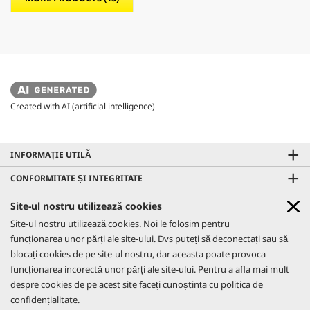
Created with AI (artificial intelligence)
INFORMAȚIE UTILĂ
CONFORMITATE ȘI INTEGRITATE
CONTACTE
Site-ul nostru utilizează cookies
GO!FURTHER PROMO
Site-ul nostru utilizează cookies. Noi le folosim pentru
REȚELE SOCIALE
Află mai multe
funcționarea unor părți ale site-ului. Dvs puteți să deconectați sau să
CO₂- NEUTRAL WEBSITE
blocați cookies de pe site-ul nostru, dar aceasta poate provoca
AFLĂ MAI MULTE
funcționarea incorectă unor părți ale site-ului. Pentru a afla mai mult
despre cookies de pe acest site faceți cunoștința cu politica de
confidențialitate.