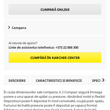
CUMPARĂ ONLINE
Compara
Ai nevoie de ajutor?
Linie de asistenta telefonica: +373 22 806 300
CUMPĂRĂ ÎN KARCHER CENTER
DESCRIERE
CARACTERISTICI SI BENEFICII
SPECIFICAȚ
În ciuda dimensiunilor sale compacte, K 2 Compact asigură întreaga
putere a unui aparat de spălat cu presiune, rămânând mobil și flexibil.
Dispozitivul poate fi depozitat în mod convenabil, ocupă puțin spațiu.
Furtunul de înaltă presiune poate fi depozitat pe capacul frontal.
Echipat cu un pistol declanșator
Quick Connect
, furtun de înaltă