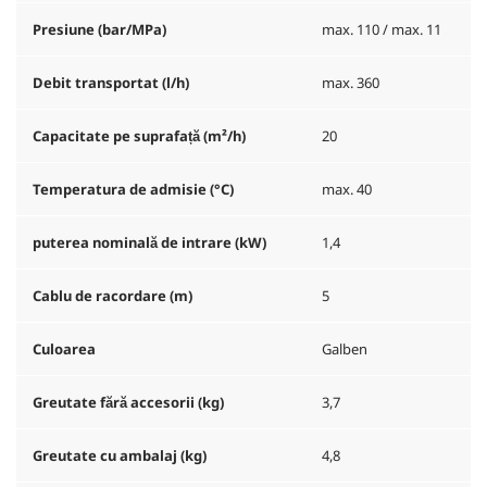
Presiune (bar/MPa)
max. 110 / max. 11
Debit transportat (l/h)
max. 360
Capacitate pe suprafață (m²/h)
20
Temperatura de admisie (°C)
max. 40
puterea nominală de intrare (kW)
1,4
Cablu de racordare (m)
5
Culoarea
Galben
Greutate fără accesorii (kg)
3,7
Greutate cu ambalaj (kg)
4,8