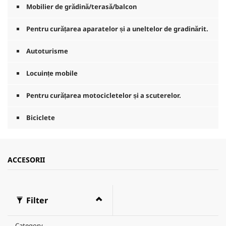
n
Mobilier de grădină/terasă/balcon
d
e
Pentru curățarea aparatelor și a uneltelor de gradinărit.
Autoturisme
Locuințe mobile
Pentru curățarea motocicletelor și a scuterelor.
Biciclete
ACCESORII
Filter
Category