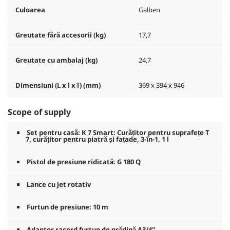
Culoarea
Galben
Greutate fără accesorii (kg)
17,7
Greutate cu ambalaj (kg)
24,7
Dimensiuni (L x l x î) (mm)
369 x 394 x 946
Scope of supply
Set pentru casă: K 7 Smart: Curățitor pentru suprafețe T
7, curățitor pentru piatră și fațade, 3-în-1, 1 l
Pistol de presiune ridicată: G 180 Q
Lance cu jet rotativ
Furtun de presiune: 10 m
Adaptor racord furtun de grădină A3/4"