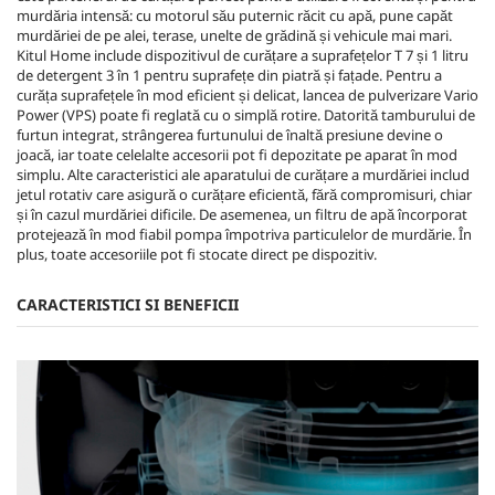
murdăria intensă: cu motorul său puternic răcit cu apă, pune capăt
murdăriei de pe alei, terase, unelte de grădină și vehicule mai mari.
Kitul Home include dispozitivul de curățare a suprafețelor T 7 și 1 litru
de detergent 3 în 1 pentru suprafețe din piatră și fațade. Pentru a
curăța suprafețele în mod eficient și delicat, lancea de pulverizare Vario
Power (VPS) poate fi reglată cu o simplă rotire. Datorită tamburului de
furtun integrat, strângerea furtunului de înaltă presiune devine o
joacă, iar toate celelalte accesorii pot fi depozitate pe aparat în mod
simplu. Alte caracteristici ale aparatului de curățare a murdăriei includ
jetul rotativ care asigură o curățare eficientă, fără compromisuri, chiar
și în cazul murdăriei dificile. De asemenea, un filtru de apă încorporat
protejează în mod fiabil pompa împotriva particulelor de murdărie. În
plus, toate accesoriile pot fi stocate direct pe dispozitiv.
CARACTERISTICI SI BENEFICII