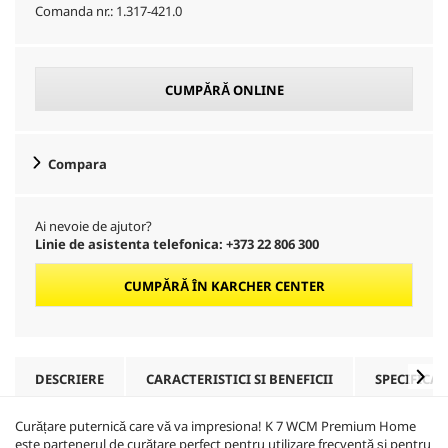
Comanda nr.:
1.317-421.0
CUMPĂRĂ ONLINE
Compara
Ai nevoie de ajutor?
Linie de asistenta telefonica: +373 22 806 300
CUMPĂRĂ ÎN KARCHER CENTER
DESCRIERE
CARACTERISTICI SI BENEFICII
SPECIFICAȚ
Curățare puternică care vă va impresiona! K 7 WCM Premium Home
este partenerul de curățare perfect pentru utilizare frecventă și pentru