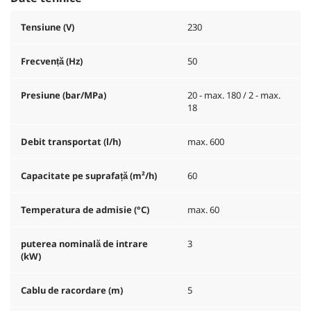
Tensiune (V)
230
Frecvență (
Hz
)
50
Presiune (bar/MPa)
20 - max. 180 / 2 - max.
18
Debit transportat (l/h)
max. 600
Capacitate pe suprafață (m²/h)
60
Temperatura de admisie (°C)
max. 60
puterea nominală de intrare
3
(kW)
Cablu de racordare (m)
5