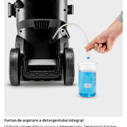
Furtun de aspirare a detergentului integrat
Utilizare convenabila si usoara a detergentului. Detergenții Kärcher